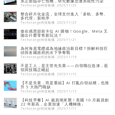
系正面臨存亡危機，研究數據恐遭系統性污染
Techorange科技報橘
2025/11/25
整合碎片化金流，全球支付進入「多軌、多幣、
多代理」新秩序
Techorange科技報橘
2025/11/23
搶在感恩節前卡位 AI 購物！Google、Meta 又
拋出什麼零售新玩法？
Techorange科技報橘
2025/11/21
為何海底電纜成為地緣政治新目標？拆解科技巨
頭與各國政府的水下爭奪戰
Techorange科技報橘
2025/11/19
不是工人，是主管先失業——白領職位急凍，藍
領與技職正崛起
Techorange科技報橘
2025/11/15
【不是失業，而是重組】AI 打亂白領結構，也推
升 5 大熱門職缺
Techorange科技報橘
2025/11/13
【科技早餐】AI 裁員潮來襲！美國 10 月裁員創
22 年新高，企業加速「人機轉換」
Techorange科技報橘
2025/11/11