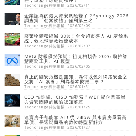
差，重塑全球經貿秩序？
Techorange科技報橘
2026/02/11
企業認為的最大資安風險變了？Synology 2026
調查揭「勒索軟體」僅列第三名
Techorange科技報橘
2026/02/09
廢棄物體積縮減 80%！全食超市導入 AI 廚餘系
統，救地球更救物流成本
Techorange科技報橘
2026/02/07
Meta 財報優於預期！祖克柏預告 2026 將推智
慧商務工具、AI 模型
Techorange科技報橘
2026/02/05
真正的國安危機是無知，為何以色列網路安全之
父將「AI 素養」列為基本防禦工事？
Techorange科技報橘
2026/01/31
CEO 怕詐騙、CISO 怕勒索？WEF 揭企業高層
與資安團隊的風險認知落差
Techorange科技報橘
2026/01/29
連賣房子都能靠 AI！從 Zillow 與永慶房屋看高
單價、長週期商品的數位轉型新解方
Techorange科技報橘
2026/01/27