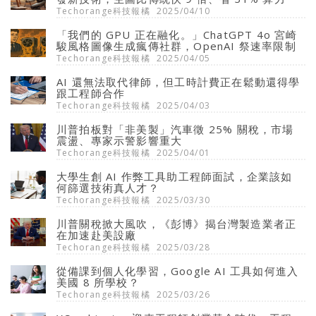
Techorange科技報橘
2025/04/10
「我們的 GPU 正在融化。」ChatGPT 4o 宮崎
駿風格圖像生成瘋傳社群，OpenAI 祭速率限制
Techorange科技報橘
2025/04/05
AI 還無法取代律師，但工時計費正在鬆動還得學
跟工程師合作
Techorange科技報橘
2025/04/03
川普拍板對「非美製」汽車徵 25% 關稅，市場
震盪、專家示警影響重大
Techorange科技報橘
2025/04/01
大學生創 AI 作弊工具助工程師面試，企業該如
何篩選技術真人才？
Techorange科技報橘
2025/03/30
川普關稅掀大風吹，《彭博》揭台灣製造業者正
在加速赴美設廠
Techorange科技報橘
2025/03/28
從備課到個人化學習，Google AI 工具如何進入
美國 8 所學校？
Techorange科技報橘
2025/03/26