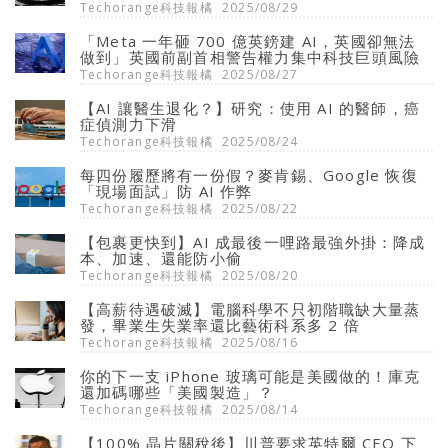
Techorange科技報橘
2025/08/29
「Meta 一年砸 700 億英鎊建 AI，英國卻無法
做到」英國前副首相警告權力集中科技巨頭風險
Techorange科技報橘
2025/08/27
【AI 讓醫生退化？】研究：使用 AI 的醫師，癌
症偵測力下滑
Techorange科技報橘
2025/08/24
每四份履歷將有一份假？麥肯錫、Google 恢復
「現場面試」防 AI 作弊
Techorange科技報橘
2025/08/22
【包裹更快到】AI 成最後一哩路最強外掛：降成
本、加速、還能防小偷
Techorange科技報橘
2025/08/20
【高薪待遇破滅】電腦科學不只初階職缺大量蒸
發，畢業生失業率還比藝術科系多 2 倍
Techorange科技報橘
2025/08/16
你的下一支 iPhone 玻璃可能是美國做的！庫克
還加碼哪些「美國製造」？
Techorange科技報橘
2025/08/14
【100% 晶片關稅後】川普要求英特爾 CEO 下