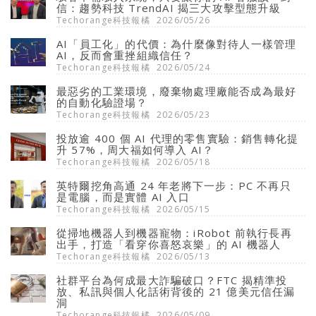
信：趨勢科技 TrendAI 揭三大攻擊型態升級
Techorange科技報橘
2026/05/26
AI「員工化」的代價：為什麼像對待人一樣管理
AI，反而會重挫組織信任？
Techorange科技報橘
2026/05/24
最惡劣的工業環境，廢棄物處理廠能否成為最好
的自動化驗證場？
Techorange科技報橘
2026/05/23
投放逾 400 個 AI 代理的零售實驗：銷售轉化提
升 57%，周大福如何導入 AI？
Techorange科技報橘
2026/05/18
英特爾挖角高通 24 年老將下一步：PC 不再只
是電腦，而是實體 AI 入口
Techorange科技報橘
2026/05/15
從掃地機器人到機器寵物：iRobot 前執行長再
出手，打造「看穿你喜怒哀樂」的 AI 機器人
Techorange科技報橘
2026/05/13
社群平台為何成最大詐騙破口？FTC 揭精準投
放、私訊與個人化話術背後的 21 億美元信任漏
洞
Techorange科技報橘
2026/05/09