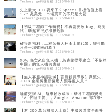
Techorange科技報橘
2026/04/13
史上最大 IPO 要來了？SpaceX 目標估值上看
1.75 兆美元，市場買單的不只是火箭
Techorange科技報橘
2026/04/11
【初級工程師工作轉變】不再需要改 bug、寫測
試，聽起來很好卻很危險
Techorange科技報橘
2026/04/05
矽谷新福利：工程師每天狂產上億代幣，卻可能
只是一場效率幻象？
Techorange科技報橘
2026/04/03
90% 傷亡來自無人機，烏克蘭從零建立「不依賴
中國」的無人機供應鏈
Techorange科技報橘
2026/04/01
【無人客服神話破滅】盲目裁員導致知識流失，
2028 企業將重新僱用人類客服人員？
Techorange科技報橘
2026/03/28
睡前交辦 AI、醒來驗收成果：矽谷工程師變成
「AI 代理主管」，Google、Amazon 都在發生
Techorange科技報橘
2026/03/26
【逾 200 萬台機器人上線】中國製造業全面升