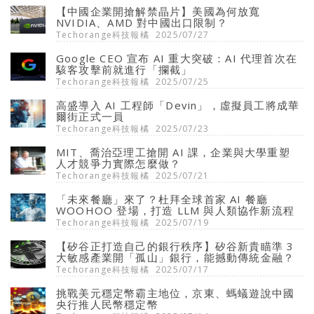
【中國企業開搶解禁晶片】美國為何放寬
NVIDIA、AMD 對中國出口限制？
Techorange科技報橘
2025/07/27
Google CEO 宣布 AI 重大突破：AI 代理首次在
駭客攻擊前就進行「攔截」
Techorange科技報橘
2025/07/25
高盛導入 AI 工程師「Devin」，虛擬員工將成華
爾街正式一員
Techorange科技報橘
2025/07/23
MIT、喬治亞理工搶開 AI 課，企業與大學重塑
人才競爭力實際怎麼做？
Techorange科技報橘
2025/07/21
「未來餐廳」來了？杜拜全球首家 AI 餐廳
WOOHOO 登場，打造 LLM 與人類協作新流程
Techorange科技報橘
2025/07/19
【矽谷正打造自己的銀行秩序】矽谷新貴瞄準 3
大敏感產業開「孤山」銀行，能撼動傳統金融？
Techorange科技報橘
2025/07/17
挑戰美元穩定幣霸主地位，京東、螞蟻遊說中國
央行推人民幣穩定幣