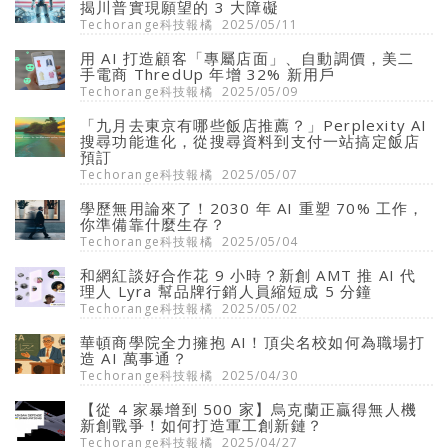
揭川普實現願望的 3 大障礙
Techorange科技報橘
2025/05/11
用 AI 打造顧客「專屬店面」、自動調價，美二
手電商 ThredUp 年增 32% 新用戶
Techorange科技報橘
2025/05/09
「九月去東京有哪些飯店推薦？」Perplexity AI
搜尋功能進化，從搜尋資料到支付一站搞定飯店
預訂
Techorange科技報橘
2025/05/07
學歷無用論來了！2030 年 AI 重塑 70% 工作，
你準備靠什麼生存？
Techorange科技報橘
2025/05/04
和網紅談好合作花 9 小時？新創 AMT 推 AI 代
理人 Lyra 幫品牌行銷人員縮短成 5 分鐘
Techorange科技報橘
2025/05/02
華頓商學院全力擁抱 AI！頂尖名校如何為職場打
造 AI 萬事通？
Techorange科技報橘
2025/04/30
【從 4 家暴增到 500 家】烏克蘭正贏得無人機
新創戰爭！如何打造軍工創新鏈？
Techorange科技報橘
2025/04/27