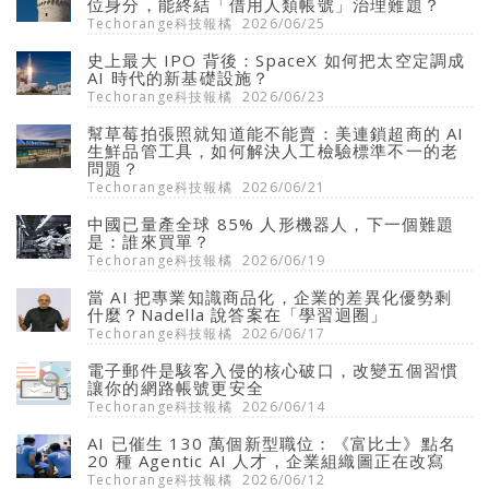
位身分，能終結「借用人類帳號」治理難題？
Techorange科技報橘
2026/06/25
史上最大 IPO 背後：SpaceX 如何把太空定調成
AI 時代的新基礎設施？
Techorange科技報橘
2026/06/23
幫草莓拍張照就知道能不能賣：美連鎖超商的 AI
生鮮品管工具，如何解決人工檢驗標準不一的老
問題？
Techorange科技報橘
2026/06/21
中國已量產全球 85% 人形機器人，下一個難題
是：誰來買單？
Techorange科技報橘
2026/06/19
當 AI 把專業知識商品化，企業的差異化優勢剩
什麼？Nadella 說答案在「學習迴圈」
Techorange科技報橘
2026/06/17
電子郵件是駭客入侵的核心破口，改變五個習慣
讓你的網路帳號更安全
Techorange科技報橘
2026/06/14
AI 已催生 130 萬個新型職位：《富比士》點名
20 種 Agentic AI 人才，企業組織圖正在改寫
Techorange科技報橘
2026/06/12