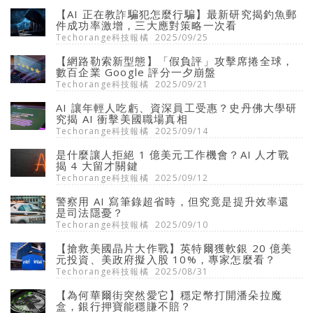
【AI 正在教詐騙犯怎麼行騙】最新研究揭釣魚郵
件成功率激增，三大應對策略一次看
Techorange科技報橘
2025/09/25
【網路勒索新型態】「假負評」攻擊席捲全球，
數百企業 Google 評分一夕崩盤
Techorange科技報橘
2025/09/21
AI 讓年輕人吃虧、資深員工受惠？史丹佛大學研
究揭 AI 衝擊美國職場真相
Techorange科技報橘
2025/09/14
是什麼讓人拒絕 1 億美元工作機會？AI 人才戰
揭 4 大留才關鍵
Techorange科技報橘
2025/09/12
警察用 AI 寫筆錄超省時，但究竟是提升效率還
是司法隱憂？
Techorange科技報橘
2025/09/10
【搶救美國晶片大作戰】英特爾獲軟銀 20 億美
元投資、美政府擬入股 10%，專家怎麼看？
Techorange科技報橘
2025/08/31
【為何華爾街突然愛它】穩定幣打開潘朵拉魔
盒，銀行押寶能穩賺不賠？