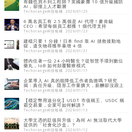
有錢也買不到工程師？英國豪擲 10 億升級國防
AI，卻撞上人才斷層
Techorange科技報橘
2026/01/25
6 萬名員工有 2.5 萬個是 AI 代理！麥肯錫
CEO：希望每個員工都獲 1 個代理支持
Techorange科技報橘
2026/01/23
建檔只要 1 分鐘！日本 find 靠 AI 拯救後勤地
獄，遺失物尋獲率暴增 4 倍
Techorange科技報橘
2026/01/21
體內住著一位 24 小時醫生？從智慧手環到數位
藥丸，IoB 如何顛覆醫療模式
Techorange科技報橘
2026/01/17
企業導入 AI 真的能降低工作者負擔嗎？研究
揭：責任升級、隱形工作量擴大，薪酬卻沒跟上
Techorange科技報橘
2026/01/15
【穩定幣用途分化】USDT 市值稱王、USDC 稱
霸交易量，企業可如何解讀？
Techorange科技報橘
2026/01/13
大學文憑的貶值與升值：為何 AI 無法取代大學
提供的「社會化沙盒」？
Techorange科技報橘
2026/01/12