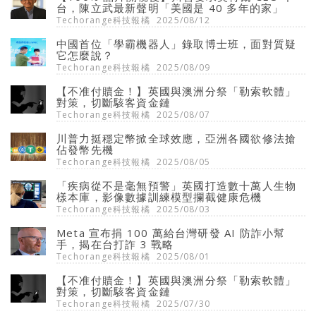
台，陳立武最新聲明「美國是 40 多年的家」
Techorange科技報橘
2025/08/12
中國首位「學霸機器人」錄取博士班，面對質疑
它怎麼說？
Techorange科技報橘
2025/08/09
【不准付贖金！】英國與澳洲分祭「勒索軟體」
對策，切斷駭客資金鏈
Techorange科技報橘
2025/08/07
川普力挺穩定幣掀全球效應，亞洲各國欲修法搶
佔發幣先機
Techorange科技報橘
2025/08/05
「疾病從不是毫無預警」英國打造數十萬人生物
樣本庫，影像數據訓練模型攔截健康危機
Techorange科技報橘
2025/08/03
Meta 宣布捐 100 萬給台灣研發 AI 防詐小幫
手，揭在台打詐 3 戰略
Techorange科技報橘
2025/08/01
【不准付贖金！】英國與澳洲分祭「勒索軟體」
對策，切斷駭客資金鏈
Techorange科技報橘
2025/07/30