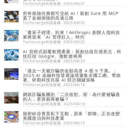
Techorange科技報橘
2025/06/27
所有保險任務都可交給 AI！新創 Sure 用 MCP
蓋了金融保險的高速公路
Techorange科技報橘
2025/06/25
「書呆子經理」到來！Anthropic 創辦人指科技
業將迎來「AI 管理狂人」時代
Techorange科技報橘
2025/06/22
AI 寫程式顛覆軟體產業：新創估值百億美元，科
技巨頭 Google、微軟搶佈局
Techorange科技報橘
2025/06/20
「過去一天被詐騙的金額高達 4 億 9 千萬。」
2025 AI 金融科技發展論壇邀集全國工總、警政
署、研勤科技共探 AI 防詐關鍵策略
Techorange科技報橘
2025/06/18
網路詐騙集團的「二次收割」術：為什麼被騙過
的人，更容易再被騙？
Techorange科技報橘
2025/06/16
揭密矽谷菁英私下互動，原來「群聊」正在改變
美國政治與科技產業
Techorange科技報橘
2025/06/12