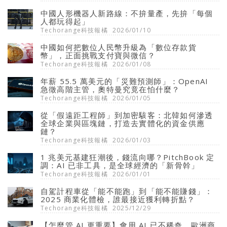
中國人形機器人新路線：不拚量產，先拚「每個
人都玩得起」
Techorange科技報橘
2026/01/10
中國如何把數位人民幣升級為「數位存款貨
幣」，正面挑戰支付寶與微信？
Techorange科技報橘
2026/01/08
年薪 55.5 萬美元的「災難預測師」：OpenAI
急徵高階主管，奧特曼究竟在怕什麼？
Techorange科技報橘
2026/01/05
從「假遠距工程師」到加密駭客：北韓如何滲透
全球企業與區塊鏈，打造去實體化的資金供應
鏈？
Techorange科技報橘
2026/01/03
1 兆美元基建狂潮後，錢流向哪？PitchBook 定
調：AI 已非工具，是全球經濟的「新骨幹」
Techorange科技報橘
2026/01/01
自駕計程車從「能不能跑」到「能不能賺錢」：
2025 商業化體檢，誰最接近獲利轉折點？
Techorange科技報橘
2025/12/29
【怎麼管 AI 更重要】會用 AI 已不稀奇，歐洲商