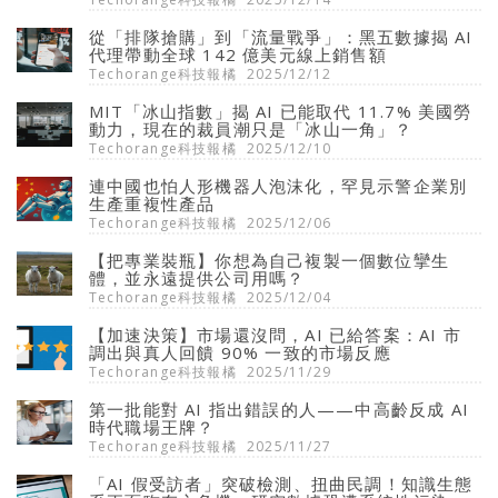
從「排隊搶購」到「流量戰爭」：黑五數據揭 AI
代理帶動全球 142 億美元線上銷售額
Techorange科技報橘
2025/12/12
MIT「冰山指數」揭 AI 已能取代 11.7% 美國勞
動力，現在的裁員潮只是「冰山一角」？
Techorange科技報橘
2025/12/10
連中國也怕人形機器人泡沫化，罕見示警企業別
生產重複性產品
Techorange科技報橘
2025/12/06
【把專業裝瓶】你想為自己複製一個數位攣生
體，並永遠提供公司用嗎？
Techorange科技報橘
2025/12/04
【加速決策】市場還沒問，AI 已給答案：AI 市
調出與真人回饋 90% 一致的市場反應
Techorange科技報橘
2025/11/29
第一批能對 AI 指出錯誤的人——中高齡反成 AI
時代職場王牌？
Techorange科技報橘
2025/11/27
「AI 假受訪者」突破檢測、扭曲民調！知識生態