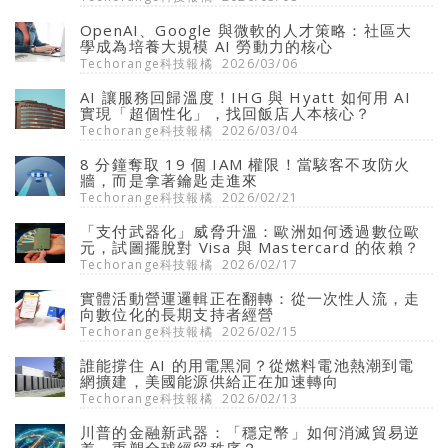
OpenAI、Google 與微軟的人才策略：社區大
學成為培養大規模 AI 勞動力的核心
Techorange科技報橘
2026/03/06
AI 讓服務回歸溫度！IHG 與 Hyatt 如何用 AI
實現「超個性化」，找回飯店人本核心？
Techorange科技報橘
2026/03/04
8 分鐘奪取 19 個 IAM 權限！當駭客不攻防火
牆，而是拿著鑰匙走進來
Techorange科技報橘
2026/02/21
「支付武器化」威脅升溫：歐洲如何透過數位歐
元，試圖擺脫對 Visa 與 Mastercard 的依賴？
Techorange科技報橘
2026/02/17
實體活動營運邏輯正在翻轉：從一次性人流，走
向數位化的長期支持者經營
Techorange科技報橘
2026/02/15
誰能撐住 AI 的用電黑洞？從燃料電池熱潮到電
網擴建，美國能源供給正在加速轉向
Techorange科技報橘
2026/02/13
川普的金融新武器：「穩定幣」如何消滅貿易逆