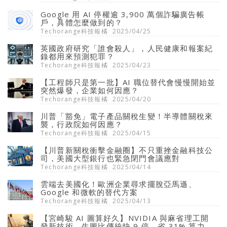
Google 用 AI 停權逾 3,900 萬個詐騙廣告帳
戶，具體怎麼做到的？
Techorange科技報橘
2025/04/25
英國政府研究「誰會殺人」，人民健康和報案紀
錄都用來預測犯罪？
Techorange科技報橘
2025/04/23
【工程師只是第一批】AI 職位替代會慢慢開始並
突然爆發，企業如何因應？
Techorange科技報橘
2025/04/20
川普「豁免」電子產品關稅生變！半導體關稅來
襲，行政院如何因應？
Techorange科技報橘
2025/04/15
【川普新關稅衝擊金融圈】不只重挫金融科技公
司，美國大型銀行也緊急閉門會議應對
Techorange科技報橘
2025/04/14
雲端去美國化！歐洲企業尋求擺脫亞馬遜、
Google 和微軟的替代方案
Techorange科技報橘
2025/04/13
【宮崎駿 AI 圖算好久】NVIDIA 與麻省理工開
發新技術，生圖比傳統快 9 倍、省 31% 算力