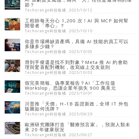
節？
Techorange科技報橘
2025/10/12
工程師每天分心 1,200 次！AI 與 MCP 如何幫
開發者「專心」？
Techorange科技報橘
2025/10/10
你是市場稀缺資產嗎，具備 AI 技能的員工可以
多賺多少錢？
Techorange科技報橘
2025/10/05
滑到手痠還是找不到對象？Meta 推 AI 約會助
理與驚喜配對機制，改寫線上交友規則
Techorange科技報橘
2025/10/03
假完美簡報、偽專業報告？AI「工作垃圾
Workslop」恐讓企業年損失 900 萬美元
Techorange科技報橘
2025/10/01
川普推「天價」H-1B 簽證新政，全球 IT 外包
版圖如何洗牌？
Techorange科技報橘
2025/09/29
歐洲研究團隊打造「醫療預言家」，預測人類未
來 20 年健康狀況
Techorange科技報橘
2025/09/27