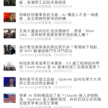
級，基層勞工反陷失業困境
Techorange科技報橘
2026/03/24
和椿科技董事長程天縱：AI 機器人不是一個產
業，是企業轉型變革的時機
Techorange科技報橘
2026/03/22
五角大廈如何在紅色供應鏈中，透過「Blue
UAS」清單精準挑選美軍所需的無人機？
Techorange科技報橘
2026/03/20
為什麼這個角落的商品賣不掉？看懂線下熱點，
用 WiFi 數據拯救門市冷門區位
Techorange科技報橘
2026/03/18
科技創業者進軍日本國會：35 歲工程師如何帶
領 Team Mirai 靠 AI 敘事狂掃三百萬張選票？
Techorange科技報橘
2026/03/15
奧特曼罕見發文認錯：OpenAI 如何在軍方大單
與公眾信任間走鋼索？
Techorange科技報橘
2026/03/13
軍事 AI 控制權誰說了算？Claude 捲入伊朗戰
場、OpenAI 進入機密環境，科技巨頭正在與國
安體系爭奪治理主導權
Techorange科技報橘
2026/03/08