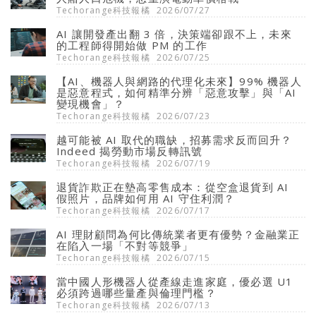
Techorange科技報橘
2026/07/27
AI 讓開發產出翻 3 倍，決策端卻跟不上，未來
的工程師得開始做 PM 的工作
Techorange科技報橘
2026/07/25
【AI、機器人與網路的代理化未來】99% 機器人
是惡意程式，如何精準分辨「惡意攻擊」與「AI
變現機會」？
Techorange科技報橘
2026/07/23
越可能被 AI 取代的職缺，招募需求反而回升？
Indeed 揭勞動市場反轉訊號
Techorange科技報橘
2026/07/19
退貨詐欺正在墊高零售成本：從空盒退貨到 AI
假照片，品牌如何用 AI 守住利潤？
Techorange科技報橘
2026/07/17
AI 理財顧問為何比傳統業者更有優勢？金融業正
在陷入一場「不對等競爭」
Techorange科技報橘
2026/07/15
當中國人形機器人從產線走進家庭，優必選 U1
必須跨過哪些量產與倫理門檻？
Techorange科技報橘
2026/07/13