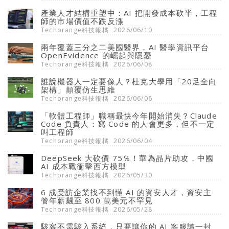
產業人才結構重塑中：AI 把開發成本砍半，工程
師的市場價值不跌反漲
Techorange科技報橘
2026/06/10
兩年覆蓋三分之二美國醫界，AI 醫學資訊平台
OpenEvidence 的崛起與隱憂
Techorange科技報橘
2026/06/08
誰說機器人一定要像人？杜克大學用「20足全向
架構」顛覆仿生思維
Techorange科技報橘
2026/06/06
「軟體工程師」職稱最快今年開始消失？Claude
Code 負責人：寫 Code 的人會更多，但不一定
叫工程師
Techorange科技報橘
2026/06/04
DeepSeek 大砍價 75％！華為晶片助攻，中國
AI 成本戰衝擊西方模型
Techorange科技報橘
2026/05/30
6 成受訪企業找不到懂 AI 的資安人才，資安主
管年薪飆至 800 萬美元不罕見
Techorange科技報橘
2026/05/28
駭客不需駭入系統，只要讓你的 AI 客服讀一封