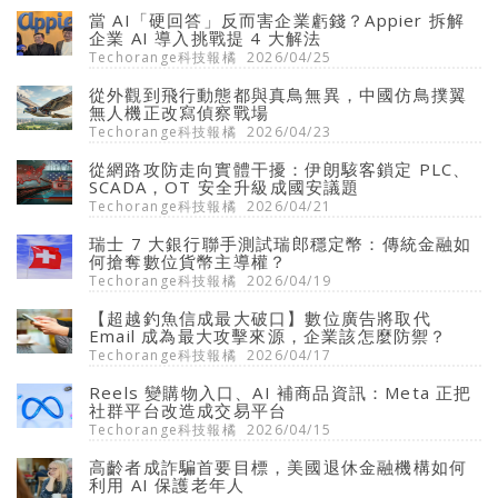
當 AI「硬回答」反而害企業虧錢？Appier 拆解
企業 AI 導入挑戰提 4 大解法
Techorange科技報橘
2026/04/25
從外觀到飛行動態都與真鳥無異，中國仿鳥撲翼
無人機正改寫偵察戰場
Techorange科技報橘
2026/04/23
從網路攻防走向實體干擾：伊朗駭客鎖定 PLC、
SCADA，OT 安全升級成國安議題
Techorange科技報橘
2026/04/21
瑞士 7 大銀行聯手測試瑞郎穩定幣：傳統金融如
何搶奪數位貨幣主導權？
Techorange科技報橘
2026/04/19
【超越釣魚信成最大破口】數位廣告將取代
Email 成為最大攻擊來源，企業該怎麼防禦？
Techorange科技報橘
2026/04/17
Reels 變購物入口、AI 補商品資訊：Meta 正把
社群平台改造成交易平台
Techorange科技報橘
2026/04/15
高齡者成詐騙首要目標，美國退休金融機構如何
利用 AI 保護老年人