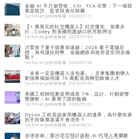
金融 AI 不只搶營收，Citi、FCA 示警：下一場競
賽是防詐、監管與責任歸屬
Techorange科技報橘
2026/07/11
【1 萬美元的社交機器人】社交優先、放棄步
行，Codey 對美國照護缺口的另類押注
Techorange科技報橘
2026/07/09
川普按下量子競賽加速鍵：2028 量子電腦目
標，為何讓比特幣、金融網路與政府資安同步備
戰？
Techorange科技報橘
2026/07/06
「未來一定是機器人送包裹。」京東集團創辦人
劉強東揭如何讓 70 萬配送員轉型維修人才
Techorange科技報橘
2026/07/03
美國工程師招募逆勢成長 7%，設計、行銷卻雙
雙腰斬：AI 重塑了誰的飯碗
Techorange科技報橘
2026/07/01
Dyson 工程長談家用機器人的邊界，為什麼你家
的手持吸塵器還不會消失？
Techorange科技報橘
2026/06/27
全球首創：愛沙尼亞預計啟動 AI 代理人專屬數