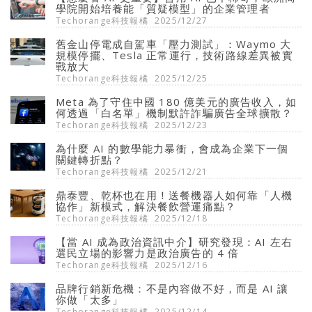
學院開始培養能「質疑模型」的企業管理者
Techorange科技報橘
2025/12/27
舊金山停電成自駕車「壓力測試」：Waymo 大
規模停擺、Tesla 正常運行，技術路線差異被實
戰放大
Techorange科技報橘
2025/12/25
Meta 為了守住中國 180 億美元的廣告收入，如
何透過「白名單」機制默許詐騙廣告全球擴散？
Techorange科技報橘
2025/12/23
為什麼 AI 的數學能力暴衝，會成為企業下一個
關鍵轉折點？
Techorange科技報橘
2025/12/21
鼎泰豐、乾杯也在用！送餐機器人如何靠「人機
協作」新模式，解決餐飲營運痛點？
Techorange科技報橘
2025/12/18
【當 AI 成為政治資訊中介】研究發現：AI 左右
選民立場的影響力是政治廣告的 4 倍
Techorange科技報橘
2025/12/16
品牌行銷新危機：不是內容做不好，而是 AI 讓
你做「太多」
Techorange科技報橘
2025/12/14