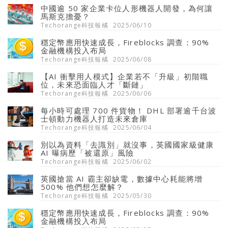
中國逾 50 家企業卡位人形機器人開發，為何讓
馬斯克擔憂？
Techorange科技報橘
2025/06/10
穩定幣應用快速成長，Fireblocks 調查：90%
金融機構投入布局
Techorange科技報橘
2025/06/08
【AI 衝擊用人模式】企業若不「升級」初階職
位，未來恐面臨人才「斷鏈」
Techorange科技報橘
2025/06/06
每小時可處理 700 件貨物！ DHL 部署逾千台波
士頓動力機器人打造未來倉庫
Techorange科技報橘
2025/06/04
別以為資料「去識別」就沒事，英國國家級健康
AI 曝病歷「被還原」風險
Techorange科技報橘
2025/06/02
英國搶當 AI 霸主卻缺電，數據中心耗能將增
500% 他們想怎麼解？
Techorange科技報橘
2025/05/30
穩定幣應用快速成長，Fireblocks 調查：90%
金融機構投入布局