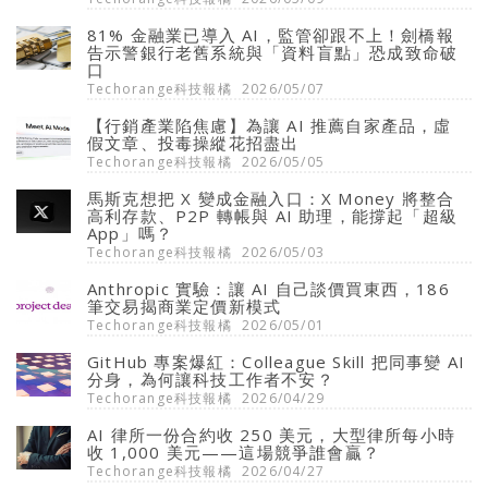
81% 金融業已導入 AI，監管卻跟不上！劍橋報
告示警銀行老舊系統與「資料盲點」恐成致命破
口
Techorange科技報橘
2026/05/07
【行銷產業陷焦慮】為讓 AI 推薦自家產品，虛
假文章、投毒操縱花招盡出
Techorange科技報橘
2026/05/05
馬斯克想把 X 變成金融入口：X Money 將整合
高利存款、P2P 轉帳與 AI 助理，能撐起「超級
App」嗎？
Techorange科技報橘
2026/05/03
Anthropic 實驗：讓 AI 自己談價買東西，186
筆交易揭商業定價新模式
Techorange科技報橘
2026/05/01
GitHub 專案爆紅：Colleague Skill 把同事變 AI
分身，為何讓科技工作者不安？
Techorange科技報橘
2026/04/29
AI 律所一份合約收 250 美元，大型律所每小時
收 1,000 美元——這場競爭誰會贏？
Techorange科技報橘
2026/04/27