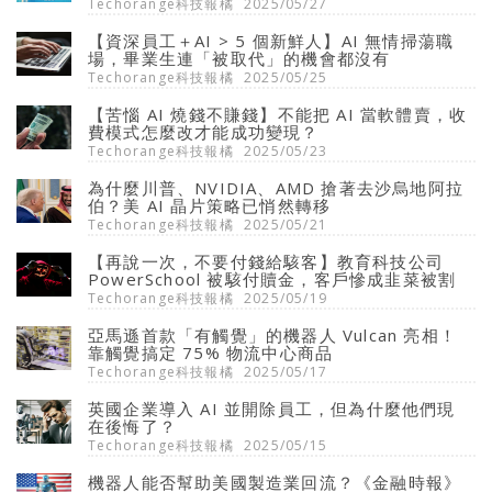
Techorange科技報橘
2025/05/27
【資深員工＋AI > 5 個新鮮人】AI 無情掃蕩職
場，畢業生連「被取代」的機會都沒有
Techorange科技報橘
2025/05/25
【苦惱 AI 燒錢不賺錢】不能把 AI 當軟體賣，收
費模式怎麼改才能成功變現？
Techorange科技報橘
2025/05/23
為什麼川普、NVIDIA、AMD 搶著去沙烏地阿拉
伯？美 AI 晶片策略已悄然轉移
Techorange科技報橘
2025/05/21
【再說一次，不要付錢給駭客】教育科技公司
PowerSchool 被駭付贖金，客戶慘成韭菜被割
Techorange科技報橘
2025/05/19
亞馬遜首款「有觸覺」的機器人 Vulcan 亮相！
靠觸覺搞定 75% 物流中心商品
Techorange科技報橘
2025/05/17
英國企業導入 AI 並開除員工，但為什麼他們現
在後悔了？
Techorange科技報橘
2025/05/15
機器人能否幫助美國製造業回流？《金融時報》