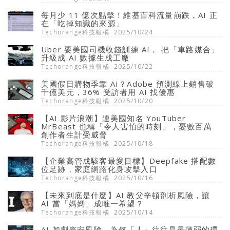
每月少 11 億次點擊！維基百科流量崩跌，AI 正
在「吃掉知識的來源」
Techorange科技報橘
2025/10/24
Uber 要美國司機收錢訓練 AI， 把「車路媒合」
升級成 AI 數據生成工廠
Techorange科技報橘
2025/10/22
美國假日購物季靠 AI？Adobe 預測線上銷售破
千億美元，36% 受訪者用 AI 找優惠
Techorange科技報橘
2025/10/20
【AI 影片浪潮】連美國知名 YouTuber
MrBeast 也稱「令人害怕的時刻」，憂數百萬
創作者生計受威脅
Techorange科技報橘
2025/10/18
【企業高管成駭客最愛目標】Deepfake 搭配數
位足跡，家庭網路化身攻擊入口
Techorange科技報橘
2025/10/16
【未來到底是什麼】AI 教父辛頓剖析風險，讓
AI 當「媽媽」成唯一希望？
Techorange科技報橘
2025/10/14
AI 加劇資安風險，為何「人」往往是最薄弱的環