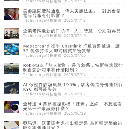
Techorange科技報橘
2025/07/14
美參議院驚險通過「偉大美麗法案」，對於台積
電等台廠有何影響？
Techorange科技報橘
2025/07/12
企業老闆最新的口頭禪：人工智慧，否則就再見
Techorange科技報橘
2025/07/10
Mastercard 攜手 Chainlink 打通買幣通道，讓
35 億張持卡人即時購買加密貨幣
Techorange科技報橘
2025/07/06
Robotaxi「無人駕駛」是假象嗎，特斯拉遠端控
制自駕計程車有什麼限制？
Techorange科技報橘
2025/07/04
AI 假證件詐騙瘋飆 195%，駭客偽造身份連銀行
KYC 都可能失效
Techorange科技報橘
2025/07/02
全球逾 4 萬監控攝影機「裸奔」上網！不想被看
光第一件事該做什麼？
Techorange科技報橘
2025/06/29
亞馬遜、沃爾瑪考慮推出穩定幣 為何穩定幣紛紛
吸引零售商目光？