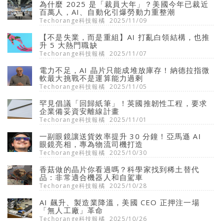
為什麼 2025 是「裁員大年」？美國今年已裁近
百萬人，AI、自動化引爆勞動力重整潮
Techorange科技報橘
2025/11/09
【不是失業，而是重組】AI 打亂白領結構，也推
升 5 大熱門職缺
Techorange科技報橘
2025/11/07
電力不足，AI 晶片只能成堆放庫存！納德拉指微
軟最大挑戰不是運算能力過剩
Techorange科技報橘
2025/11/05
罕見倡議「回歸紙筆」！英國推韌性工程，要求
企業備妥資安離線計畫
Techorange科技報橘
2025/11/01
一副眼鏡讓送貨效率提升 30 分鐘！亞馬遜 AI
眼鏡亮相，專為物流司機打造
Techorange科技報橘
2025/10/30
香菇做的晶片你看過嗎？科學家找到稀土替代
品：非常適合機器人和自駕車
Techorange科技報橘
2025/10/28
AI 飆升、製造業降溫，美國 CEO 正押注一場
「無人工廠」革命
Techorange科技報橘
2025/10/26