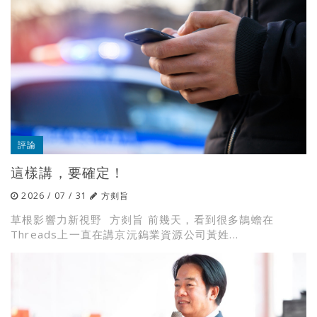
評論
這樣講，要確定！
2026 / 07 / 31
方剡旨
草根影響力新視野 方剡旨 前幾天，看到很多鶄蟾在
Threads上一直在講京沅鎢業資源公司黃姓...