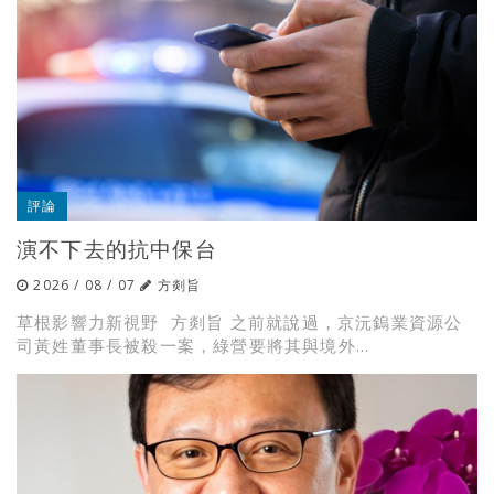
評論
演不下去的抗中保台
2026 / 08 / 07
方剡旨
草根影響力新視野 方剡旨 之前就說過，京沅鎢業資源公
司黃姓董事長被殺一案，綠營要將其與境外...