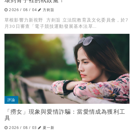
2026 / 08 / 04
方剡旨
草根影響力新視野 方剡旨 立法院教育及文化委員會，於7
月30日審查「電子競技運動發展基本法草...
評論
「撈女」現象與愛情詐騙：當愛情成為獲利工
具
2026 / 08 / 03
夏一新