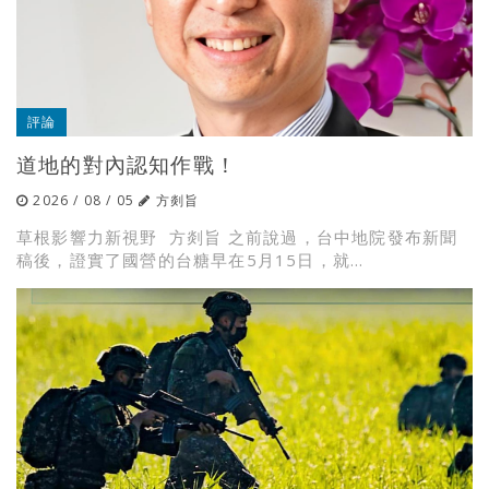
評論
道地的對內認知作戰！
2026 / 08 / 05
方剡旨
草根影響力新視野 方剡旨 之前說過，台中地院發布新聞
稿後，證實了國營的台糖早在5月15日，就...