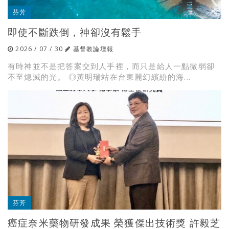
芬芳
即使不斷跌倒，神卻沒有鬆手
2026 / 07 / 30
基督教論壇報
有時神並不是把答案交到人手裡，而只是給人一點微弱卻
不至熄滅的光。 ◎黃明瑞站在台東麗幻繽紛的海...
芬芳
癌症奈米藥物研發成果 榮獲傑出技術獎 許毅芝