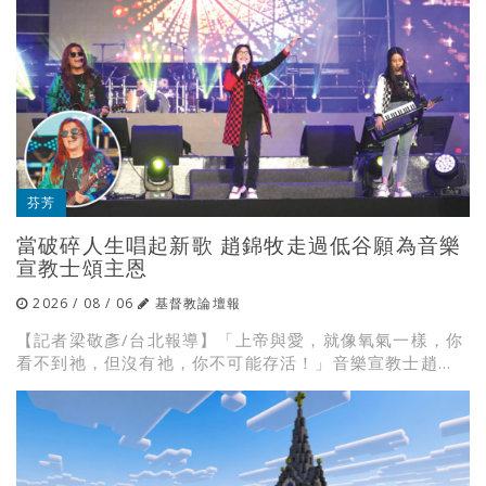
芬芳
當破碎人生唱起新歌 趙錦牧走過低谷願為音樂
宣教士頌主恩
2026 / 08 / 06
基督教論壇報
【記者梁敬彥/台北報導】「上帝與愛，就像氧氣一樣，你
看不到祂，但沒有祂，你不可能存活！」音樂宣教士趙...