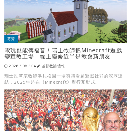
芬芳
電玩也能傳福音！瑞士牧師把Minecraft遊戲
變宣教工場 線上靈修近半是教會新朋友
2026 / 08 / 04
基督教論壇報
瑞士改革宗牧師洪貝格因一場喪禮看見遊戲社群的深厚連
結，2025年起在《Minecraft》舉行互動式...