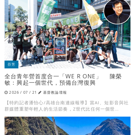
芬芳
全台青年營首度合一「WE R ONE」 陳榮
敏：興起一個世代，預備台灣復興
2026 / 07 / 21
基督教論壇報
【特約記者潘怡心/高雄台南連線報導】當AI、短影音與社
群媒體重塑年輕人的生活節奏，Z世代比任何一個世...