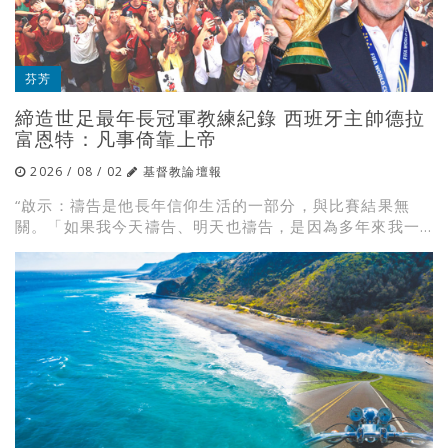
芬芳
締造世足最年長冠軍教練紀錄 西班牙主帥德拉
富恩特：凡事倚靠上帝
2026 / 08 / 02
基督教論壇報
“啟示：禱告是他長年信仰生活的一部分，與比賽結果無
關。「如果我今天禱告、明天也禱告，是因為多年來我一...