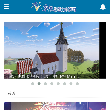
電玩也能傳福音！瑞士牧師把Min...
芬芳