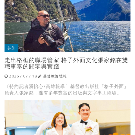
芬芳
走出格框的職場管家 格子外面文化張家銘在雙
職事奉的歸零與實踐
2026 / 07 / 18
基督教論壇報
〔特約記者潘怡心/高雄報導〕基督教出版社「格子外面」
負責人張家銘，擁有多年豐富的出版與文字事工經驗。...