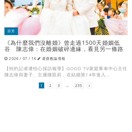
芬芳
《為什麼我們沒離婚》曾走過1500天婚姻低
谷 陳志偉：在婚姻破碎邊緣，看見另一條路
2026 / 07 / 16
基督教論壇報
【特約記者潘怡心採訪報導】GOOD TV家庭事奉中心主任
陳志偉與妻子、主播陳凱莉，在結婚第14年進入...
1
2
3
…
235