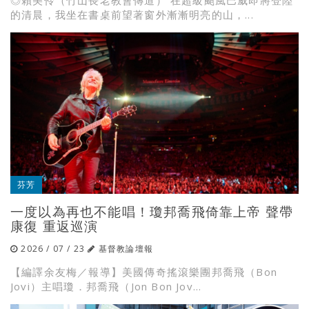
◎賴美伶（竹山長老教會傳道） 在超級颱風巴威即將登陸
的清晨，我坐在書桌前望著窗外漸漸明亮的山，...
芬芳
一度以為再也不能唱！瓊邦喬飛倚靠上帝 聲帶
康復 重返巡演
2026 / 07 / 23
基督教論壇報
【編譯余友梅／報導】美國傳奇搖滾樂團邦喬飛（Bon
Jovi）主唱瓊．邦喬飛（Jon Bon Jov...