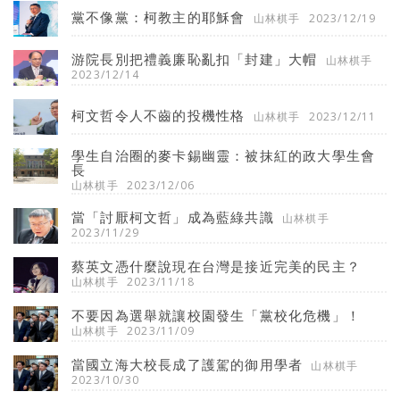
黨不像黨：柯教主的耶穌會
山林棋手
2023/12/19
游院長別把禮義廉恥亂扣「封建」大帽
山林棋手
2023/12/14
柯文哲令人不齒的投機性格
山林棋手
2023/12/11
學生自治圈的麥卡錫幽靈：被抹紅的政大學生會
長
山林棋手
2023/12/06
當「討厭柯文哲」成為藍綠共識
山林棋手
2023/11/29
蔡英文憑什麼說現在台灣是接近完美的民主？
山林棋手
2023/11/18
不要因為選舉就讓校園發生「黨校化危機」！
山林棋手
2023/11/09
當國立海大校長成了護駕的御用學者
山林棋手
2023/10/30