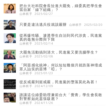
把台大社科院會長扯進大罷免，綠委真把學生會
當自家「線下組織」？
山林棋手
2025/02/27
只要是違法逃兵役就該嚴辦
山林棋手
2025/02/20
從再爆性騷、滲透學生自治到民代涉貪，民進黨
真的毫無分際與下限
山林棋手
2025/02/14
大罷免活動搞到清大，民進黨又要洗腦學生？
山林棋手
2025/02/08
「阿苗感化統神」何以短短幾個月就跌落神壇成
眾人訕笑的苗博「啞」？
山林棋手
2025/01/23
從反戒嚴到挺戒嚴，民進黨的墮落莫此為甚！
山林棋手
2024/12/09
誰讓這位綠委助理兼前台大「覺青」學生會長敢
對警察如此囂張跋扈？
山林棋手
2024/11/26