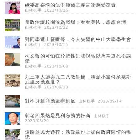
綠委高嘉瑜的仇中種族主義言論應受譴責
山林棋手
2023/10/26
當政治讓校園淪為戰場：看看美國，想想台灣
山林棋手
2023/10/22
對同學遭出征噤聲，令人失望的中山大學學生會
山林棋手
2023/10/15
柯文哲的可怕在於把性別歧視習以為常還死不認
錯
山林棋手
2023/10/08
九三軍人節與九二八教師節，獨派小黨何須歇斯
底里反應過度？
山林棋手
2023/09/30
對不良建商應嚴辦到底
山林棋手
2023/09/14
郭老四果然是見利忘義的奸商
山林棋手
2023/08/29
還路於民大遊行：執政黨也上街向政府陳情的弔
詭