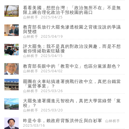
看看美國，想想台灣：「政治無所不在」不是無
限上綱合理化政治干預校園的藉口
山林棋手
2025/04/25
教育部長放行大罷免滲透校園之背後沒說的爭議
與雙標
山林棋手
2025/04/19
評大罷免：我不是真的對政治沒興趣，而是不想
被你情緒勒索狂騷擾
山林棋手
2025/04/15
教育部長眼中的「教育中立」也區分黨派顏色？
山林棋手
2025/04/02
罷團在火車站搞連署挑戰行政中立，真把台鐵當
「黨營事業」？
山林棋手
2025/03/26
大罷免連署擺進元智校內，真把大學當綠營「黨
校」？
山林棋手
2025/03/20
昨是今非，賴政府背叛洪仲丘與白衫軍
山林棋手
2025/03/16