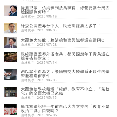
從挺戒嚴、仿納粹到放鳥韓官，綠營要讓台灣丟
臉國際到何時？
山林棋手
2025/08/18
綠委公開羞辱台中人，民進黨嫌票太多了！
山林棋手
2025/08/05
大罷免大失敗，賴清德和曹興誠卻還在當阿Q
山林棋手
2025/07/28
親綠罷團羞辱外省老兵，都民國幾年了青鳥還在
操弄省籍對立！
山林棋手
2025/07/14
勿以惡小而為之：談陽明交大醫學系正取生的學
習歷程造假事件
山林棋手
2025/06/05
大罷免使學校頻爆「綠師」教育不中立，「黨校
化」的全面危機已來臨
山林棋手
2025/05/15
民進黨還記得十年前自己大力支持的「教育不是
政治工具」口號嗎？
山林棋手
2025/05/06