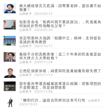
賴大總統發言又惹議：請尊重老師，盡信書不如
無書！
山林棋手
2026/02/13
短影音命名「爸媽叫我不要談政治」，民進黨為
何如此針對性地醜化父母？
山林棋手
2026/01/30
肯定明新科大強調「校園中立」精神，支持提告
造謠的青鳥教授
山林棋手
2025/12/17
黨校不分把高教害慘：這二十年來的民進黨是如
何大肆介入大學校務？
山林棋手
2025/11/29
公然貶損新加坡，綠委與民進黨秘書長都失禮了
山林棋手
2025/11/12
當年黨外學運高喊黨政軍退出校園：背叛理想的
不是鄭麗文，而是綠營政客
山林棋手
2025/11/06
「鞭刑打詐」論迎合民粹但沒有可行性
山林棋手
2025/10/23