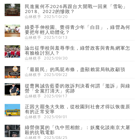
民進黨何不2026再跟台大開戰一回來「雪恥」
2018、2022的慘敗？
山林棋手
2025/10/20
綠委手伸校園、覺得青少年「白目」，綠營為何
要把年輕人幼體化？
山林棋手
2025/10/13
論出征學校與羞辱學生，綠營政客與青鳥網軍怎
有臉檢討別人？
山林棋手
2025/09/30
「最親民」的馬屁布條，盡顯賴當局執政顢頇
山林棋手
2025/09/22
從曹興誠告藍委的敗訴判決看何謂「濫訴」與綠
營「全黨打清大」劣跡
山林棋手
2025/09/17
正因大罷免大失敗，從校園到社會才得以恢復原
有的正常安寧
山林棋手
2025/09/01
綠營側翼的「仇中照相館」：妖魔化談南京大屠
殺的抗戰電影
山林棋手
2025/08/25