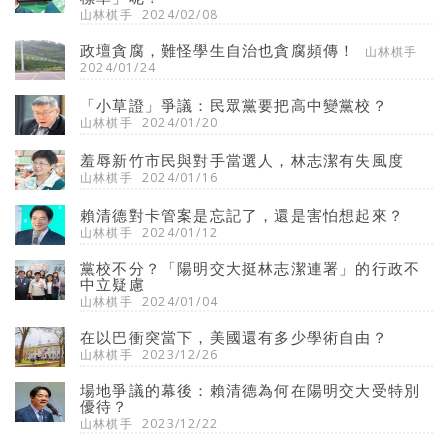
山林棋手
2024/02/08
政壇貪腐，難怪學生自治也貪腐頻傳！
山林棋手
2024/01/24
「小草證」爭議：民眾黨要把高中變黨校？
山林棋手
2024/01/20
羞辱新竹市民與對手當選人，林志潔有失風度
山林棋手
2024/01/16
賴清德對卡管案是忘記了，還是害怕想起來？
山林棋手
2024/01/12
黨校不分？「陽明交大挺林志潔連署」的行政不
中立疑慮
山林棋手
2024/01/04
在以巴衝突當下，美國還有多少學術自由？
山林棋手
2023/12/26
場地爭議的幕後：賴清德為何在陽明交大受特別
優待？
山林棋手
2023/12/22