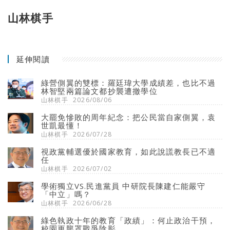
山林棋手
延伸閱讀
綠營側翼的雙標：羅廷瑋大學成績差，也比不過
林智堅兩篇論文都抄襲遭撤學位
山林棋手
2026/08/06
大罷免慘敗的周年紀念：把公民當自家側翼，袁
世凱最懂！
山林棋手
2026/07/28
視政黨輔選優於國家教育，如此說謊教長已不適
任
山林棋手
2026/07/02
學術獨立VS.民進黨員 中研院長陳建仁能嚴守
「中立」嗎？
山林棋手
2026/06/28
綠色執政十年的教育「政績」：何止政治干預，
校園更壟罩戰爭陰影