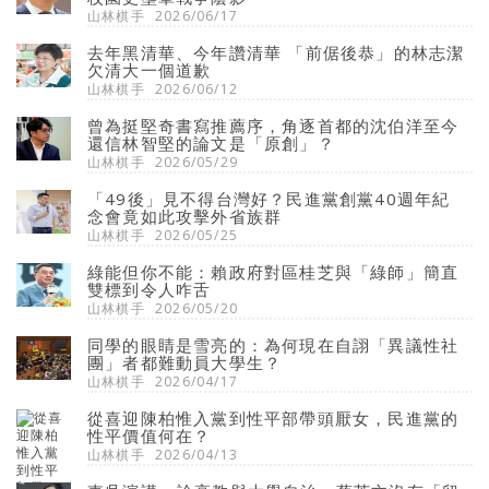
山林棋手
2026/06/17
去年黑清華、今年讚清華 「前倨後恭」的林志潔
欠清大一個道歉
山林棋手
2026/06/12
曾為挺堅奇書寫推薦序，角逐首都的沈伯洋至今
還信林智堅的論文是「原創」？
山林棋手
2026/05/29
「49後」見不得台灣好？民進黨創黨40週年紀
念會竟如此攻擊外省族群
山林棋手
2026/05/25
綠能但你不能：賴政府對區桂芝與「綠師」簡直
雙標到令人咋舌
山林棋手
2026/05/20
同學的眼睛是雪亮的：為何現在自詡「異議性社
團」者都難動員大學生？
山林棋手
2026/04/17
從喜迎陳柏惟入黨到性平部帶頭厭女，民進黨的
性平價值何在？
山林棋手
2026/04/13