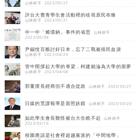
山林棋手
2023/05/27
評台大覺青學生會活動裡的歧視原民布條
山林棋手
2023/05/21
中一中「烯環鈉」事件的省思
山林棋手
2023/05/08
尹錫悅百般討好日本，忘了二戰被殖民血淚
山林棋手
2023/04/29
管中閔撐起大學的脊梁，柯建銘淪為大學的噩夢
山林棋手
2023/04/08
郭董擅長經商但不適合從政
山林棋手
2023/03/27
日媒的荒謬報導是面照妖鏡
山林棋手
2023/03/20
如此學生會長難怪被台大生瞧不起
山林棋手
2023/03/16
校園應該是社會裡超越黨派的「中間地帶」