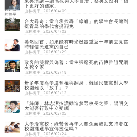
東吳演講—論高教與大學自治，蔡英文沒有「留
下更好的國家」
山林棋手
2026/04/09
台大尋奇：當自承挨轟「綠蛆」的學生會長遭到
挺青鳥的學代會提罷免
山林棋手
2026/04/03
驀然回首，如果能有時光機器重返十年前去見當
時輕信民進黨的自己
山林棋手
2026/03/29
政客的雙標與偽善：當主張廢死的苗博雅詛咒網
友死全家
山林棋手
2026/03/18
卅多年屢靠學運奪權與翻身，難怪民進黨對大學
校園難以「放手」？
山林棋手
2026/03/12
「綠師」林志潔按讚勸進參選校長之聲，陽明交
大能否行政中立受矚
山林棋手
2026/03/05
大學淪黨校：綠營會再學大罷免而鼓動支持者在
校園擺選舉宣傳攤位嗎？
山林棋手
2026/02/24