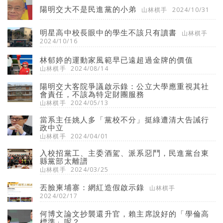
陽明交大不是民進黨的小弟
山林棋手
2024/10/31
明星高中校長眼中的學生不該只有讀書
山林棋手
2024/10/16
林郁婷的運動家風範早已遠超過金牌的價值
山林棋手
2024/08/14
陽明交大客院爭議啟示錄：公立大學應重視其社
會責任，不該為特定財團服務
山林棋手
2024/05/13
當系主任姚人多「黨校不分」挺綠遭清大告誡行
政中立
山林棋手
2024/04/01
入校招黨工、主委酒駕、派系惡鬥，民進黨台東
縣黨部太離譜
山林棋手
2024/03/25
丟臉柬埔寨：網紅造假啟示錄
山林棋手
2024/02/17
何博文論文抄襲還升官，賴主席說好的「學倫高
標準」呢？