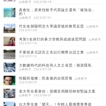
山林棋手
2023/08/18
真會扯，原來找槍手代寫論文還有「被強迫」
的！
山林棋手
2023/07/31
竹女改隸陽明交大爭議背後的教育反思
山林棋手
2023/07/29
考第5名挨打的暴力管教與成績迷思問題
山林棋手
2023/07/16
不要假多元語言之名以行獨尊台語之實
山林棋手
2023/07/12
大數據時代的科技與人文之省思：個資隱私
山林棋手
2023/07/08
性騷與濫權：民進黨的自我背叛
山林棋手
2023/06/29
老大哥在看著你：當國安局關切林智堅論文案
山林棋手
2023/06/07
台大學生會「變天」！年輕人厭倦覺青專政