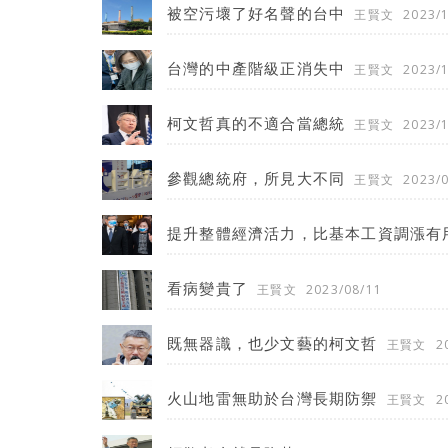
被空污壞了好名聲的台中
王賢文
2023/
台灣的中產階級正消失中
王賢文
2023/
柯文哲真的不適合當總統
王賢文
2023/
參觀總統府，所見大不同
王賢文
2023/
提升整體經濟活力，比基本工資調漲有
看病變貴了
王賢文
2023/08/11
既無器識，也少文藝的柯文哲
王賢文
2
火山地雷無助於台灣長期防禦
王賢文
2