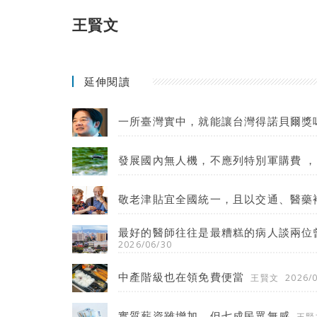
王賢文
延伸閱讀
一所臺灣實中，就能讓台灣得諾貝爾獎
發展國內無人機，不應列特別軍購費 
敬老津貼宜全國統一，且以交通、醫藥
最好的醫師往往是最糟糕的病人談兩位
2026/06/30
中產階級也在領免費便當
王賢文
2026/
實質薪資雖增加，但七成民眾無感
王賢