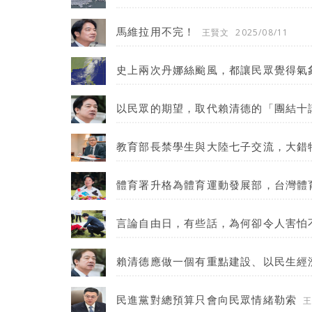
馬維拉用不完！
王賢文
2025/08/11
史上兩次丹娜絲颱風，都讓民眾覺得氣
以民眾的期望，取代賴清德的「團結十
教育部長禁學生與大陸七子交流，大錯
體育署升格為體育運動發展部，台灣體
言論自由日，有些話，為何卻令人害怕
賴清德應做一個有重點建設、以民生經
民進黨對總預算只會向民眾情緒勒索