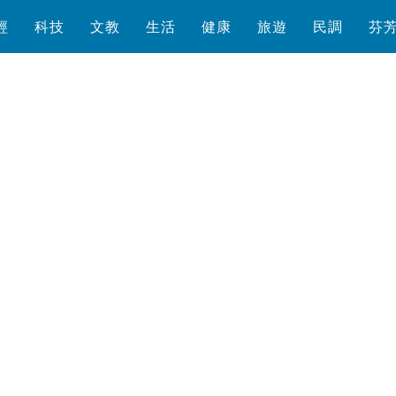
經
科技
文教
生活
健康
旅遊
民調
芬