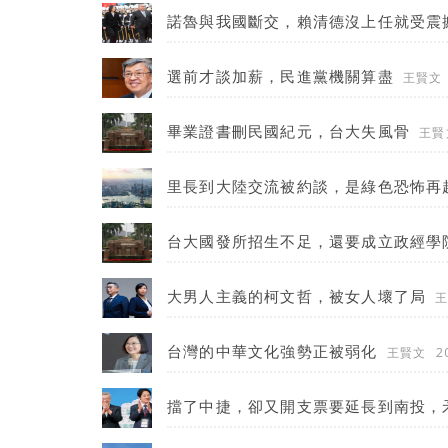
諾魯與我國斷交，賴清德沒上任就受震
選前才談加薪，民進黨機關算盡
王賢文
畢業證書刪民國紀元，台大失風骨
王賢
里長到大陸交流被約談，是綠色恐怖再
台大國發所招生不足，還要成立政經學
大男人主義的柯文哲，被女人壞了局
台灣的中華文化強勢正被弱化
王賢文
2
擋了中捷，卻又開支票要延長到南投，