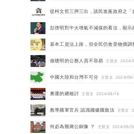
從柯文哲三押三出，談民進黨政府之「
彭啓明對中火增氣不減煤的看法，顯示
基本工資法上路，但全民仍會受物價調
做聰明的公務人員不容易
王賢文
2024/
中國大陸和台灣不可分
王賢文
2024/08/
奧運的總檢討
王賢文
2024/08/16
教導國軍官兵 認識國徽國旗法
王賢文
何必為難蔣公銅像 ？
王賢文
2024/06/0