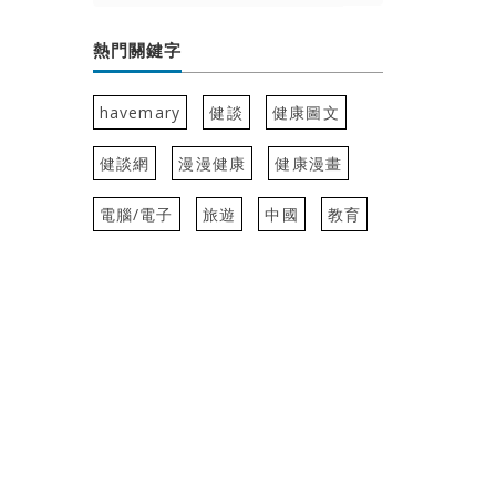
熱門關鍵字
havemary
健談
健康圖文
健談網
漫漫健康
健康漫畫
電腦/電子
旅遊
中國
教育