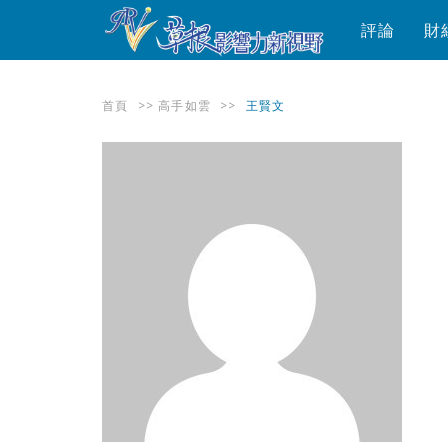
評論
財
首頁
>>
高手如雲
>>
王賢文