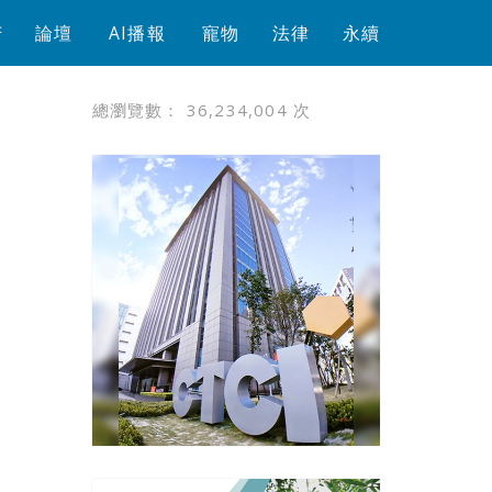
芳
論壇
AI播報
寵物
法律
永續
總瀏覽數：
36,234,004
次