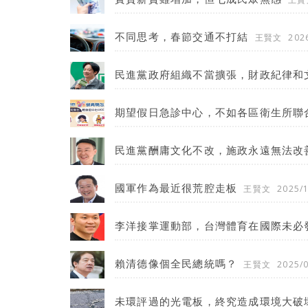
不同思考，春節交通不打結
王賢文
202
民進黨政府組織不當擴張，財政紀律和
期望假日急診中心，不如各區衛生所聯
民進黨酬庸文化不改，施政永遠無法改
國軍作為最近很荒腔走板
王賢文
2025/
李洋接掌運動部，台灣體育在國際未必
賴清德像個全民總統嗎？
王賢文
2025/
未環評過的光電板，終究造成環境大破