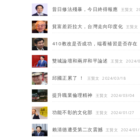
昔日修法殘暴，今日終得報應
王賢文
2
貧富差距拉大，台灣走向印度化
王賢文
410教改是否成功，端看補習是否存在
雙城論壇和兩岸和平論述
王賢文
2024/
邱國正累了 ！
王賢文
2024/03/18
提升職業倫理精神
王賢文
2024/03/04
功能不彰的文化部
王賢文
2024/01/27
賴清德遭受第二次震撼
王賢文
2024/01/