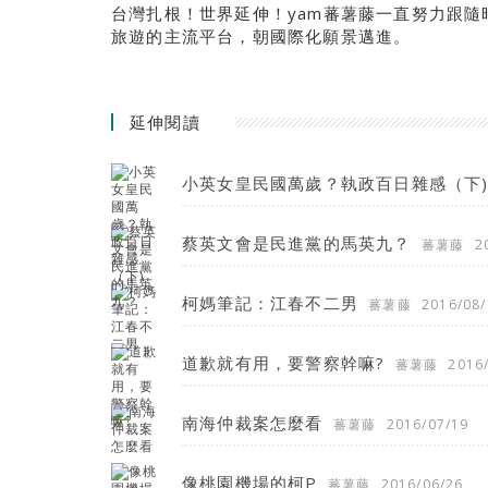
台灣扎根！世界延伸！yam蕃薯藤一直努力跟
旅遊的主流平台，朝國際化願景邁進。
延伸閱讀
小英女皇民國萬歲？執政百日雜感（下
蔡英文會是民進黨的馬英九？
蕃薯藤
2
柯媽筆記：江春不二男
蕃薯藤
2016/08/
道歉就有用，要警察幹嘛?
蕃薯藤
2016
南海仲裁案怎麼看
蕃薯藤
2016/07/19
像桃園機場的柯P
蕃薯藤
2016/06/26