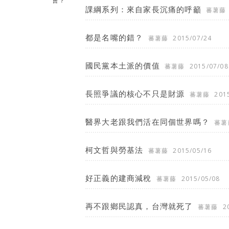
課綱系列：來自家長沉痛的呼籲
蕃薯藤
都是名嘴的錯？
蕃薯藤
2015/07/24
國民黨本土派的價值
蕃薯藤
2015/07/08
長照爭議的核心不只是財源
蕃薯藤
201
醫界大老跟我們活在同個世界嗎？
蕃薯
柯文哲與勞基法
蕃薯藤
2015/05/16
好正義的建商減稅
蕃薯藤
2015/05/08
再不跟鄉民認真，台灣就死了
蕃薯藤
2