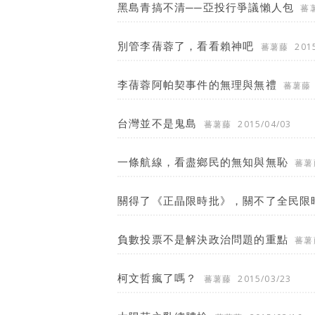
黑島青搞不清──亞投行爭議懶人包
蕃
別管李蒨蓉了，看看賴神吧
蕃薯藤
201
李蒨蓉阿帕契事件的無理與無禮
蕃薯藤
台灣並不是鬼島
蕃薯藤
2015/04/03
一條航線，看盡鄉民的無知與無恥
蕃薯
關得了《正晶限時批》，關不了全民限
負數投票不是解決政治問題的重點
蕃薯
柯文哲瘋了嗎？
蕃薯藤
2015/03/23