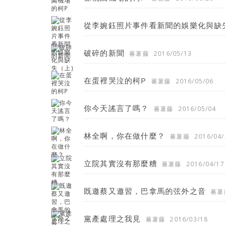
從李婉鈺照片事件看新聞的娛樂化與缺
破碎的新聞
蕃薯藤
2016/05/13
在蛋裡哭泣的柯P
蕃薯藤
2016/05/06
你今天謠言了嗎？
蕃薯藤
2016/05/04
林全啊，你在做什麼？
蕃薯藤
2016/04/
立院其實沒有那麼糟
蕃薯藤
2016/04/17
既邀蔡又邀習，巴拿馬的弦外之音
蕃薯
黨產處理之我見
蕃薯藤
2016/03/18