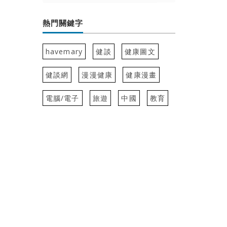
熱門關鍵字
havemary
健談
健康圖文
健談網
漫漫健康
健康漫畫
電腦/電子
旅遊
中國
教育