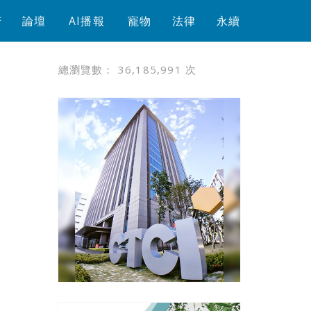
芳
論壇
AI播報
寵物
法律
永續
總瀏覽數：
36,185,991
次