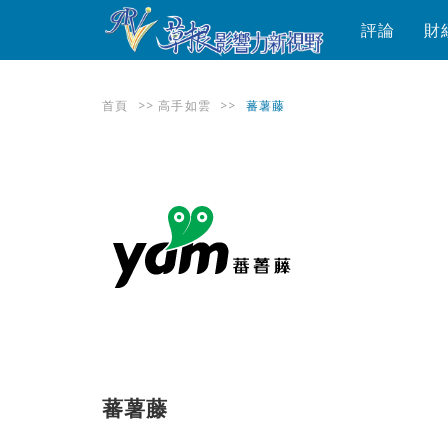
評論
財
首頁
>>
高手如雲
>>
蕃薯藤
蕃薯藤