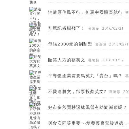
消遣原住民不行，但罵中國賤畜就行
別罵記者腦殘了！
蕃薯藤
2016/02/21
每張2000元的刮刮樂
蕃薯藤
2016/02/1
貽笑大方的蔡英文
蕃薯藤
2016/01/12
半導體產業需要馬英九「賣台」嗎？
不愛連勝文，卻票投蔡英文?
蕃薯藤
20
好市多秒買秒退林鳳營有助於滅頂嗎？
與食安同等重要 --培養優良駕駛道德