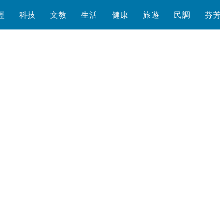
經
科技
文教
生活
健康
旅遊
民調
芬