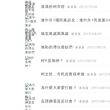
落漆的柯市府
蕃薯藤
2015/10/02
逢中共+國民黨必反；逢中共+民進黨O
賴皇萬歲萬萬歲
蕃薯藤
2015/08/29
無恥的滯台倭奴們
蕃薯藤
2015/08/28
柯P是賴神？
蕃薯藤
2015/08/26
柯文哲，市民其實很卑微
蕃薯藤
2015/
為什麼大家愛打臉？
蕃薯藤
2015/08/19
反課綱還是反社會？
蕃薯藤
2015/08/14