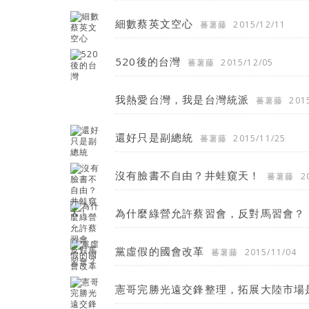
細數蔡英文空心
蕃薯藤
2015/12/11
520後的台灣
蕃薯藤
2015/12/05
我熱愛台灣，我是台灣統派
蕃薯藤
201
還好只是副總統
蕃薯藤
2015/11/25
沒有臉書不自由？井蛙窺天！
蕃薯藤
2
為什麼綠營允許蔡習會，反對馬習會？
黨虛假的國會改革
蕃薯藤
2015/11/04
憲哥完勝光遠交鋒整理，拓展大陸市場