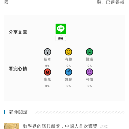
國
翻、巴適得板
分享文章
新奇
有趣
難過
0%
0%
0%
看完心情
生氣
無聊
可怕
0%
0%
0%
延伸閱讀
數學界的諾貝爾獎，中國人首次獲獎
琪拉