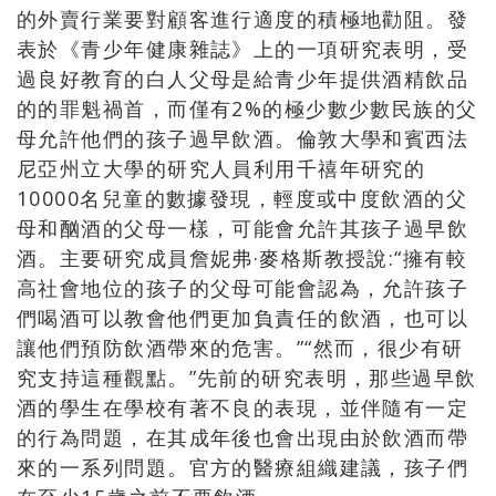
的外賣行業要對顧客進行適度的積極地勸阻。發
表於《青少年健康雜誌》上的一項研究表明，受
過良好教育的白人父母是給青少年提供酒精飲品
的的罪魁禍首，而僅有2%的極少數少數民族的父
母允許他們的孩子過早飲酒。倫敦大學和賓西法
尼亞州立大學的研究人員利用千禧年研究的
10000名兒童的數據發現，輕度或中度飲酒的父
母和酗酒的父母一樣，可能會允許其孩子過早飲
酒。主要研究成員詹妮弗·麥格斯教授說:“擁有較
高社會地位的孩子的父母可能會認為，允許孩子
們喝酒可以教會他們更加負責任的飲酒，也可以
讓他們預防飲酒帶來的危害。”“然而，很少有研
究支持這種觀點。”先前的研究表明，那些過早飲
酒的學生在學校有著不良的表現，並伴隨有一定
的行為問題，在其成年後也會出現由於飲酒而帶
來的一系列問題。官方的醫療組織建議，孩子們