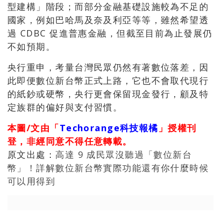
型建構」階段；而部分金融基礎設施較為不足的
國家，例如巴哈馬及奈及利亞等等，雖然希望透
過 CDBC 促進普惠金融，但截至目前為止發展仍
不如預期。
央行重申，考量台灣民眾仍然有著數位落差，因
此即便數位新台幣正式上路，它也不會取代現行
的紙鈔或硬幣，央行更會保留現金發行，顧及特
定族群的偏好與支付習慣。
本圖/文由「
Techorange科技報橘
」授權刊
登，非經同意不得任意轉載。
原文出處：
高達 9 成民眾沒聽過「數位新台
幣」！詳解數位新台幣實際功能還有你什麼時候
可以用得到