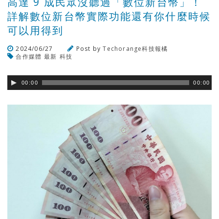
高達 9 成民眾沒聽過「數位新台幣」！
詳解數位新台幣實際功能還有你什麼時候
可以用得到
2024/06/27
Post by
Techorange科技報橘
合作媒體
最新
科技
瀏覽數
466
次
00:00
00:00