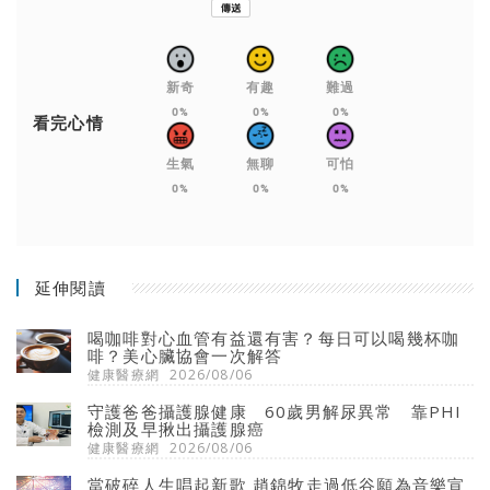
新奇
有趣
難過
0%
0%
0%
看完心情
生氣
無聊
可怕
0%
0%
0%
延伸閱讀
喝咖啡對心血管有益還有害？每日可以喝幾杯咖
啡？美心臟協會一次解答
健康醫療網
2026/08/06
守護爸爸攝護腺健康 60歲男解尿異常 靠PHI
檢測及早揪出攝護腺癌
健康醫療網
2026/08/06
當破碎人生唱起新歌 趙錦牧走過低谷願為音樂宣