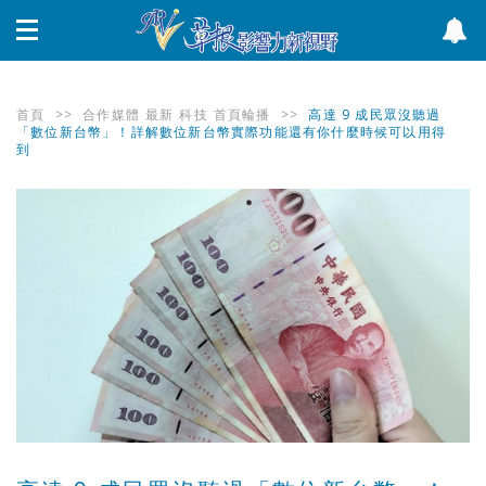
首頁
>>
合作媒體
最新
科技
首頁輪播
>>
高達 9 成民眾沒聽過
「數位新台幣」！詳解數位新台幣實際功能還有你什麼時候可以用得
到