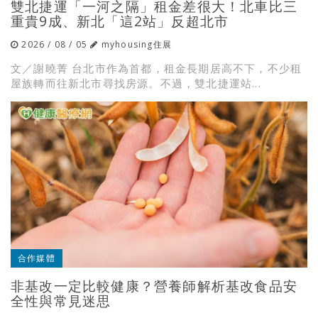
雙北捷運「一河之隔」租金差很大！北車比三
重貴9成、新北「這2站」反超北市
2026 / 08 / 05
myhousing住展
文／謝曉菁 台北市作為首都，租金長期居高不下，不少租
屋族轉而往新北市尋找房源。不過，雙北捷運站...
合作媒體
非基改一定比較健康？營養師解析基改食品安
全性與常見迷思