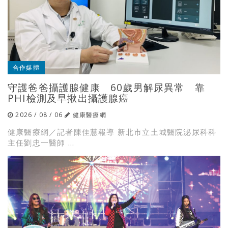
合作媒體
守護爸爸攝護腺健康 60歲男解尿異常 靠
PHI檢測及早揪出攝護腺癌
2026 / 08 / 06
健康醫療網
健康醫療網／記者陳佳慧報導 新北市立土城醫院泌尿科科
主任劉忠一醫師 ...