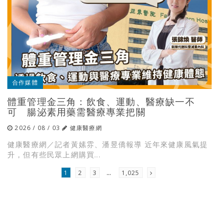
合作媒體
體重管理金三角：飲食、運動、醫療缺一不
可 腸泌素用藥需醫療專業把關
2026 / 08 / 03
健康醫療網
健康醫療網／記者黃嫊雰、潘昱僑報導 近年來健康風氣提
升，但有些民眾上網購買...
1
2
3
…
1,025