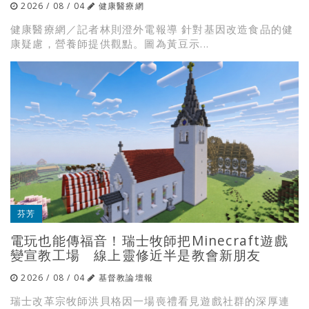
2026 / 08 / 04
健康醫療網
健康醫療網／記者林則澄外電報導 針對基因改造食品的健
康疑慮，營養師提供觀點。圖為黃豆示...
芬芳
電玩也能傳福音！瑞士牧師把Minecraft遊戲
變宣教工場 線上靈修近半是教會新朋友
2026 / 08 / 04
基督教論壇報
瑞士改革宗牧師洪貝格因一場喪禮看見遊戲社群的深厚連