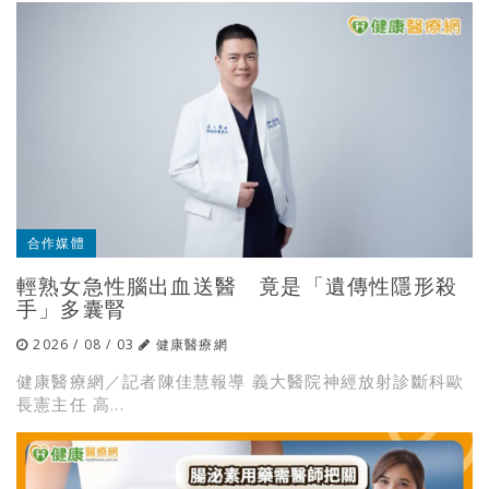
合作媒體
輕熟女急性腦出血送醫 竟是「遺傳性隱形殺
手」多囊腎
2026 / 08 / 03
健康醫療網
健康醫療網／記者陳佳慧報導 義大醫院神經放射診斷科歐
長憲主任 高...