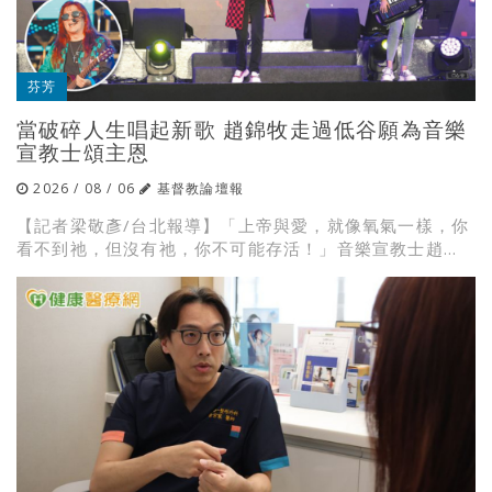
芬芳
當破碎人生唱起新歌 趙錦牧走過低谷願為音樂
宣教士頌主恩
2026 / 08 / 06
基督教論壇報
【記者梁敬彥/台北報導】「上帝與愛，就像氧氣一樣，你
看不到祂，但沒有祂，你不可能存活！」音樂宣教士趙...