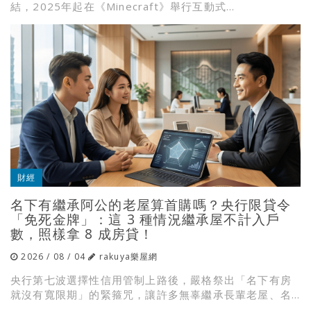
結，2025年起在《Minecraft》舉行互動式...
財經
名下有繼承阿公的老屋算首購嗎？央行限貸令
「免死金牌」：這 3 種情況繼承屋不計入戶
數，照樣拿 8 成房貸！
2026 / 08 / 04
rakuya樂屋網
央行第七波選擇性信用管制上路後，嚴格祭出「名下有房
就沒有寬限期」的緊箍咒，讓許多無辜繼承長輩老屋、名...