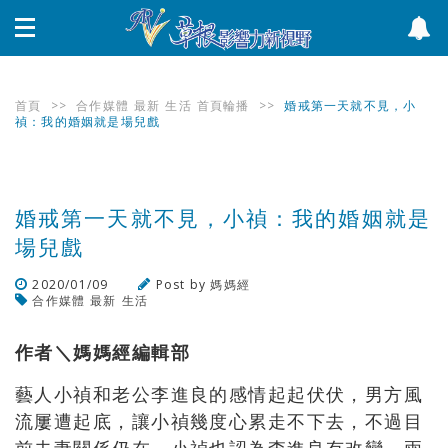
首頁
>>
合作媒體
最新
生活
首頁輪播
>>
婚戒第一天就不見，小
禎：我的婚姻就是場兒戲
婚戒第一天就不見，小禎：我的婚姻就是
場兒戲
2020/01/09
Post by
媽媽經
合作媒體
最新
生活
瀏覽數
517
次
作者＼媽媽經編輯部
藝人小禎和老公李進良的感情起起伏伏，男方風
流屢遭起底，讓小禎幾度心累走不下去，不過目