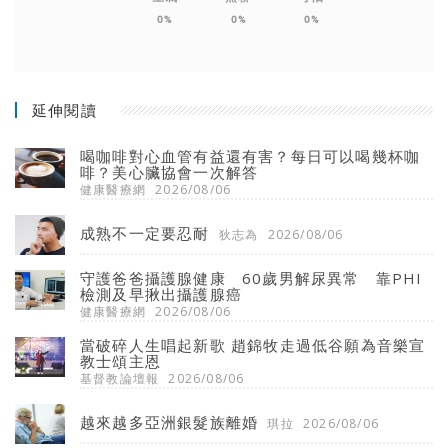
0%
0%
0%
延伸閱讀
喝咖啡對心血管有益還有害？每日可以喝幾杯咖
啡？美心臟協會一次解答
健康醫療網
2026/08/06
成熟不一定要忍耐
狄志為
2026/08/06
守護爸爸攝護腺健康 60歲男解尿異常 靠PHI
檢測及早揪出攝護腺癌
健康醫療網
2026/08/06
當破碎人生唱起新歌 趙錦牧走過低谷願為音樂宣
教士頌主恩
基督教論壇報
2026/08/06
越來越多亞洲銀髮族離婚
琪拉
2026/08/06