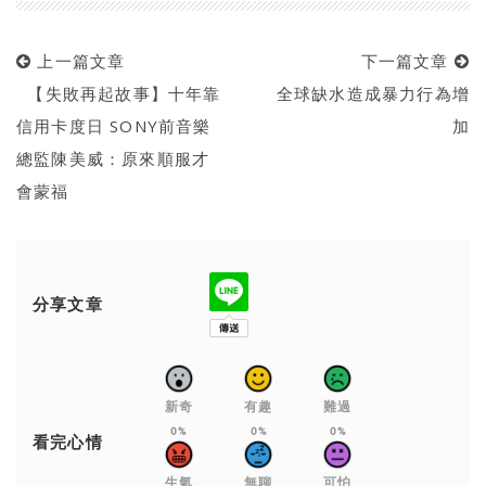
上一篇文章
下一篇文章
【失敗再起故事】十年靠
全球缺水造成暴力行為增
信用卡度日 SONY前音樂
加
總監陳美威：原來順服才
會蒙福
分享文章
新奇
有趣
難過
0%
0%
0%
看完心情
生氣
無聊
可怕