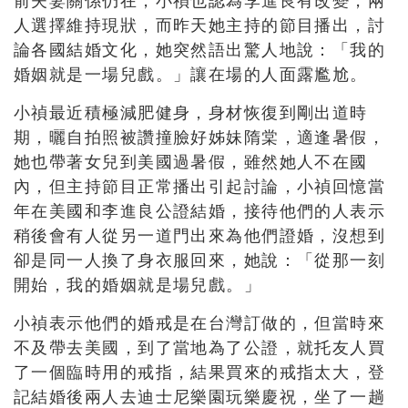
前夫妻關係仍在，小禎也認為李進良有改變，兩
人選擇維持現狀，而昨天她主持的節目播出，討
論各國結婚文化，她突然語出驚人地說：「我的
婚姻就是一場兒戲。」讓在場的人面露尷尬。
小禎最近積極減肥健身，身材恢復到剛出道時
期，曬自拍照被讚撞臉好姊妹隋棠，適逢暑假，
她也帶著女兒到美國過暑假，雖然她人不在國
內，但主持節目正常播出引起討論，小禎回憶當
年在美國和李進良公證結婚，接待他們的人表示
稍後會有人從另一道門出來為他們證婚，沒想到
卻是同一人換了身衣服回來，她說：「從那一刻
開始，我的婚姻就是場兒戲。」
小禎表示他們的婚戒是在台灣訂做的，但當時來
不及帶去美國，到了當地為了公證，就托友人買
了一個臨時用的戒指，結果買來的戒指太大，登
記結婚後兩人去迪士尼樂園玩樂慶祝，坐了一趟