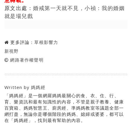
意轉載。
原文出處：
婚戒第一天就不見，小禎：我的婚姻
就是場兒戲
更多評論：
草根影響力
新視野
網路著作權聲明
Written by
媽媽經
「媽媽經」是一個網羅媽媽最關心的食、衣、住、行、
育、樂資訊和最有知識性的內容，不管是親子教養、健康
百寶箱、媽媽智慧王、廚房經、準媽媽教室等議題全部一
網打盡，無論你是哪個階段的媽媽、媳婦或婆婆，都可以
在「媽媽經」，找到最有幫助的內容。