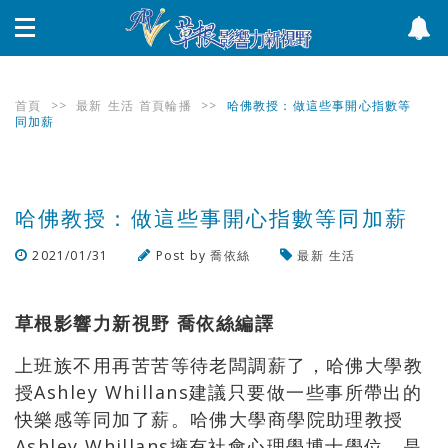
首頁
>>
最新
生活
首頁輪播
>>
哈佛教授：做這些事開心指數等
同加薪
哈佛教授：做這些事開心指數等同加薪
2021/01/31
Post by
喬依絲
最新
生活
瀏覽數
621
次
草根影響力新視野 喬依絲編譯
上班族不用再苦苦等待老闆調薪了，哈佛大學教
授Ashley Whillans建議只要做一些事所帶出的
快樂感等同加了薪。哈佛大學商學院助理教授
Ashley Whillans擁有社會心理學博士學位，是