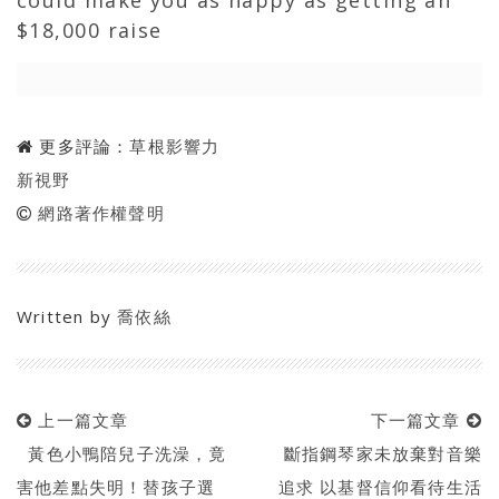
could make you as happy as getting an
$18,000 raise
更多評論：
草根影響力
新視野
網路著作權聲明
Written by
喬依絲
上一篇文章
下一篇文章
黃色小鴨陪兒子洗澡，竟
斷指鋼琴家未放棄對音樂
害他差點失明！替孩子選
追求 以基督信仰看待生活