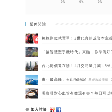
0%
0%
0%
延伸閱讀
氣氛到位就買單！Z世代真的反資本主
「後智慧型手機時代」來臨，你準備好
台北房價還在漲！4月交易量月減1.5%
東亞最高峰：玉山探險記
基督教論壇報
喝咖啡對心血管有益還有害？每日可以
加入討論