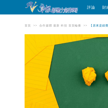
評論
財
首頁
>>
合作媒體
最新
科技
首頁輪播
>>
【原來是錯覺