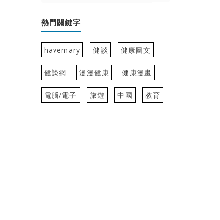
熱門關鍵字
havemary
健談
健康圖文
健談網
漫漫健康
健康漫畫
電腦/電子
旅遊
中國
教育