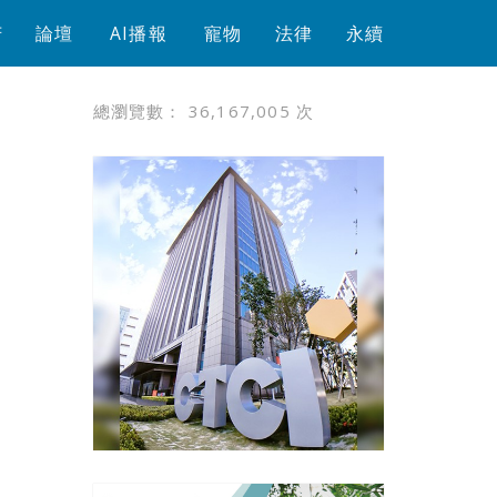
芳
論壇
AI播報
寵物
法律
永續
總瀏覽數：
36,167,005
次