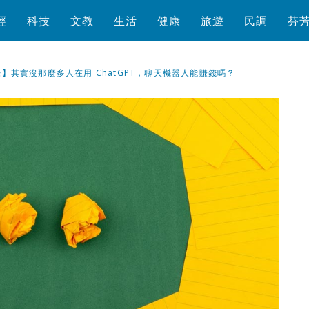
經
科技
文教
生活
健康
旅遊
民調
芬
】其實沒那麼多人在用 ChatGPT，聊天機器人能賺錢嗎？