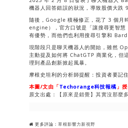
2023 年 2 月 8 日發表了聊天機器人 B
機器人回答錯誤的狀況，導致股價大跌 9%
隨後，Google 積極修正，花了 3 個月時間
engine），官方口號是「讓搜尋更智慧
有優勢，而他們也利用搜尋引擎和 Bar
現階段只是聊天機器人的開始，雖然 Op
主動提及如何將 ChatGTP 商業化
理到產品創新掀起風暴。
摩根史坦利的分析師提醒：投資者要記
本圖/文由「
Techorange科技報橘
」授
原文出處：
【原來是錯覺】其實沒那麼多人
更多評論：
草根影響力新視野