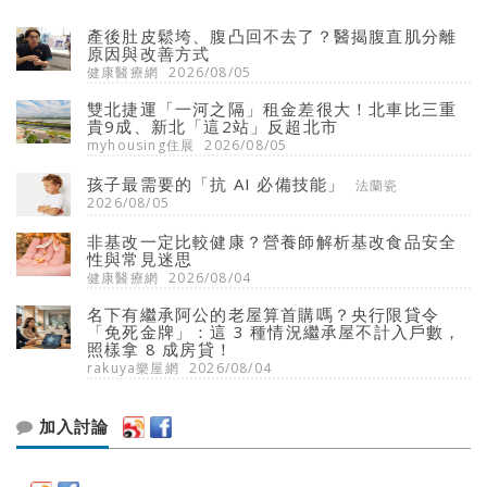
產後肚皮鬆垮、腹凸回不去了？醫揭腹直肌分離
原因與改善方式
健康醫療網
2026/08/05
雙北捷運「一河之隔」租金差很大！北車比三重
貴9成、新北「這2站」反超北市
myhousing住展
2026/08/05
孩子最需要的「抗 AI 必備技能」
法蘭瓷
2026/08/05
非基改一定比較健康？營養師解析基改食品安全
性與常見迷思
健康醫療網
2026/08/04
名下有繼承阿公的老屋算首購嗎？央行限貸令
「免死金牌」：這 3 種情況繼承屋不計入戶數，
照樣拿 8 成房貸！
rakuya樂屋網
2026/08/04
加入討論