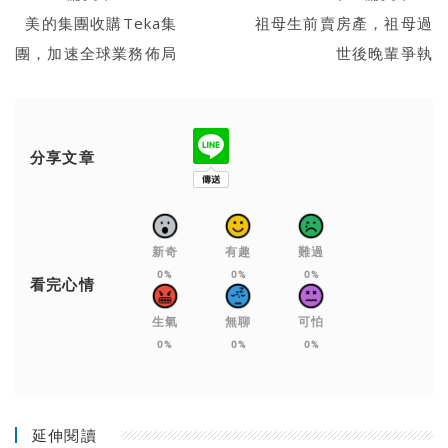
美的集團收購Teka集
祖母生前賣房產，祖母過
團，加速全球業務佈局
世後晚輩爭執
分享文章
新奇
有趣
難過
0%
0%
0%
看完心情
生氣
無聊
可怕
0%
0%
0%
延伸閱讀