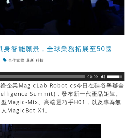
硅谷發布具身智能願景，全球業務拓展至50國
合作媒體
最新
科技
瀏覽數
90
次
00:00
企業MagicLab Robotics今日在硅谷舉辦全
ntelligence Summit)，發布新一代產品矩陣。
agic-Mix、高端靈巧手H01，以及專為無
agicBot X1。