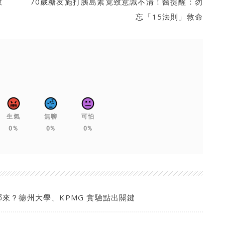
救
70歲糖友施打胰島素竟致意識不清！醫提醒：勿
忘「15法則」救命
生氣
無聊
可怕
0%
0%
0%
哪來？德州大學、KPMG 實驗點出關鍵