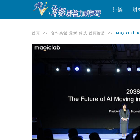
評論
財
首頁
>>
合作媒體
最新
科技
首頁輪播
>>
MagicLa