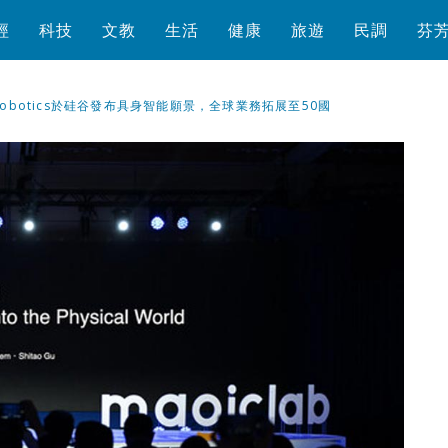
經
科技
文教
生活
健康
旅遊
民調
芬
b Robotics於硅谷發布具身智能願景，全球業務拓展至50國