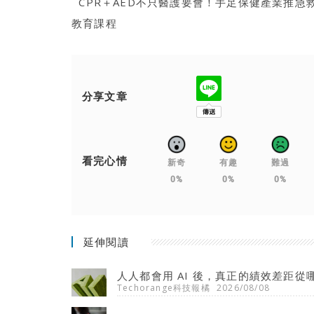
CPR＋AED不只醫護要會！手足保健產業推急
教育課程
分享文章
看完心情
新奇
有趣
難過
0%
0%
0%
延伸閱讀
人人都會用 AI 後，真正的績效差距從
Techorange科技報橘
2026/08/08