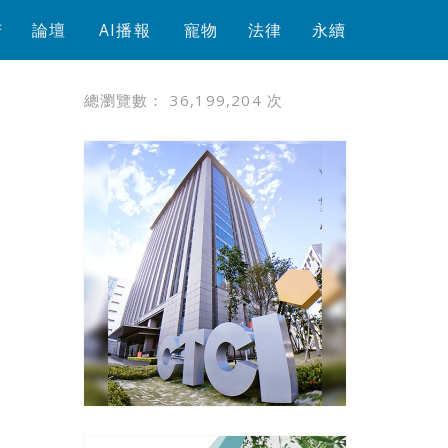
芳
論壇
AI播報
寵物
法律
永續
總瀏覽數：
36,199,204
次