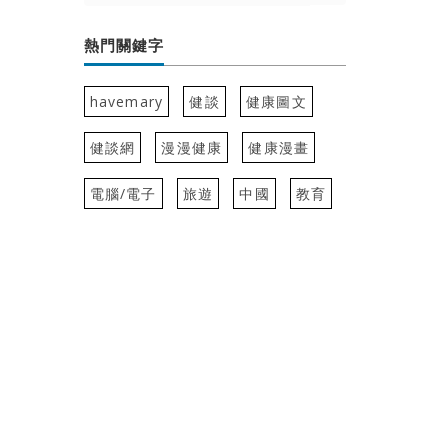
熱門關鍵字
havemary
健談
健康圖文
健談網
漫漫健康
健康漫畫
電腦/電子
旅遊
中國
教育