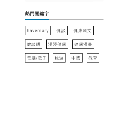
熱門關鍵字
havemary
健談
健康圖文
健談網
漫漫健康
健康漫畫
電腦/電子
旅遊
中國
教育