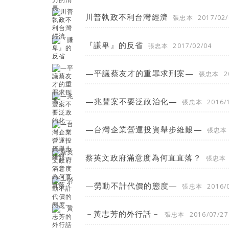
川普執政不利台灣經濟
張忠本
2017/02/
『謙卑』的反省
張忠本
2017/02/04
—平議蔡友才的重罪求刑案—
張忠本
2
—兆豐案不要泛政治化—
張忠本
2016/
—台灣企業營運投資舉步維艱—
張忠本
蔡英文政府滿意度為何直直落？
張忠本
—勞動不計代價的態度—
張忠本
2016/
－黃志芳的外行話－
張忠本
2016/07/27