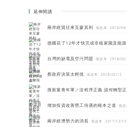
延伸閱讀
兩岸經貿往來互蒙其利
張忠本
2018/04/
德國花了12年才快完成非核家園及能源
台灣的缺電及空污問題
張忠本
2018/02/
蔡政府決策太輕佻
張忠本
2018/02/12
搜新黨青年軍／沒程序正義 談何轉型
增加投資改善勞工待遇的根本之道
張忠
兩岸經濟勢力的消長
張忠本
2017/12/15