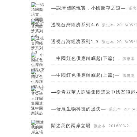
—認清國際現實，小國圖存之道—
張忠
透視台灣經濟系列4-6
張忠本
2016/05/
透視台灣經濟系列1-3
張忠本
2016/05/
—中國紅色供應鏈崛起(下篇)—
張忠本
—中國紅色供應鏈崛起(上篇)—
張忠本
—從肯亞華人詐騙集團遣返中國案談起
—發展生物科技的迷失—
張忠本
2016/
闡述我的兩岸立場
張忠本
2016/03/21