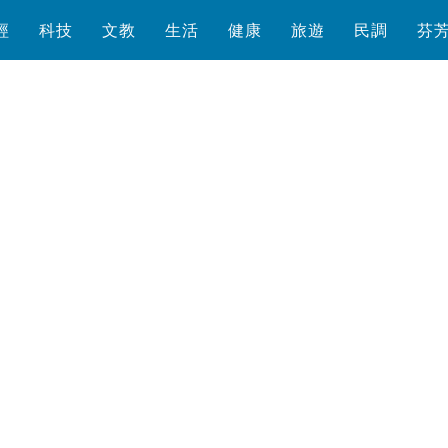
經
科技
文教
生活
健康
旅遊
民調
芬