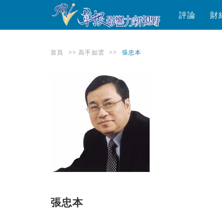
評論
財
首頁
>>
高手如雲
>>
張忠本
張忠本