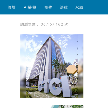
芳
論壇
AI播報
寵物
法律
永續
總瀏覽數：
36,167,162
次