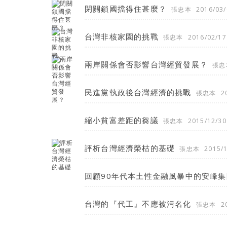
閉關鎖國擋得住甚麼？
張忠本
2016/03/
台灣非核家園的挑戰
張忠本
2016/02/17
兩岸關係會否影響台灣經貿發展？
張忠
民進黨執政後台灣經濟的挑戰
張忠本
2
縮小貧富差距的芻議
張忠本
2015/12/30
評析台灣經濟榮枯的基礎
張忠本
2015/
回顧90年代本土性金融風暴中的安峰集
台灣的『代工』不應被污名化
張忠本
2