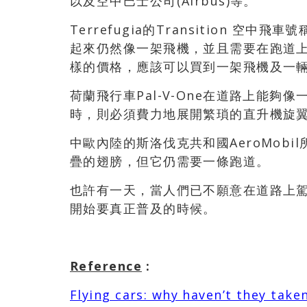
以及空中巴士公司(Airbus)等。
Terrefugia的Transition 
起來仍然像一架飛機，並且需要在跑道上起
樣的價格，應該可以買到一架飛機及一
荷蘭飛行車Pal-V-One在道路上能夠像一
時，則必須費力地展開繁瑣的直升機旋
中歐內陸的斯洛伐克共和國AeroMob
疊的翅膀，但它仍需要一條跑道。
也許有一天，當人們已不願意在道路上
開始要真正普及的時候。
Reference
:
Flying cars: why haven’t they taken