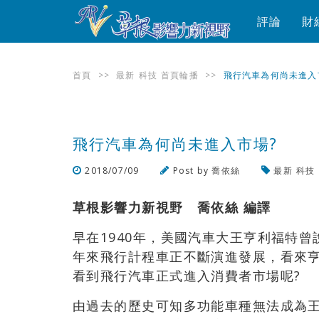
評論
財
首頁
>>
最新
科技
首頁輪播
>>
飛行汽車為何尚未進入
飛行汽車為何尚未進入市場?
2018/07/09
Post by
喬依絲
最新
科技
草根影響力新視野 喬依絲 編譯
早在1940年，美國汽車大王亨利福特曾
年來飛行計程車正不斷演進發展，看來
看到飛行汽車正式進入消費者市場呢?
由過去的歷史可知多功能車種無法成為