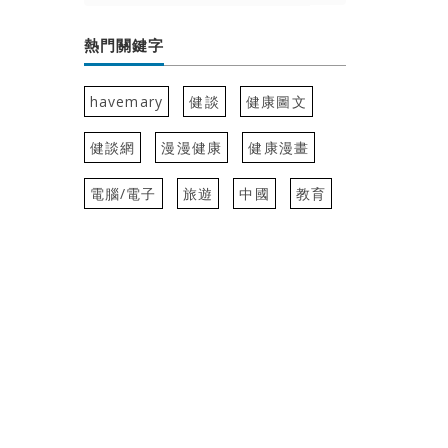
熱門關鍵字
havemary
健談
健康圖文
健談網
漫漫健康
健康漫畫
電腦/電子
旅遊
中國
教育