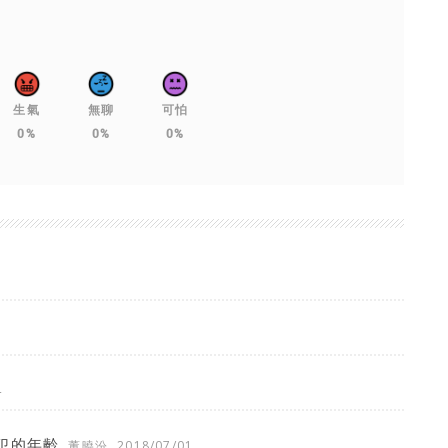
生氣
無聊
可怕
0%
0%
0%
4
犯的年齡
董曉汾
2018/07/01