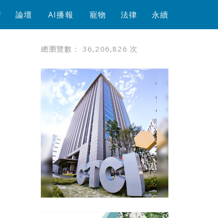
芳
論壇
AI播報
寵物
法律
永續
總瀏覽數：
36,206,826
次