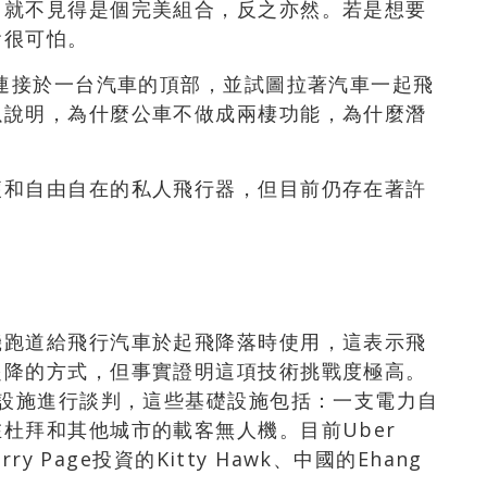
，就不見得是個完美組合，反之亦然。若是想要
會很可怕。
端連接於一台汽車的頂部，並試圖拉著汽車一起飛
以說明，為什麼公車不做成兩棲功能，為什麼潛
便和自由自在的私人飛行器，但目前仍存在著許
機跑道給飛行汽車於起飛降落時使用，這表示飛
起降的方式，但事實證明這項技術挑戰度極高。
礎設施進行談判，這些基礎設施包括：一支電力自
杜拜和其他城市的載客無人機。目前Uber
y Page投資的Kitty Hawk、中國的Ehang