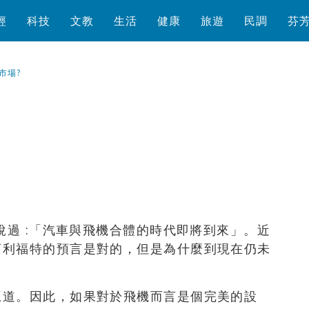
經
科技
文教
生活
健康
旅遊
民調
芬
市場?
瀏覽數
701
次
說過 :「汽車與飛機合體的時代即將到來」。近
亨利福特的預言是對的，但是為什麼到現在仍未
王道。因此，如果對於飛機而言是個完美的設