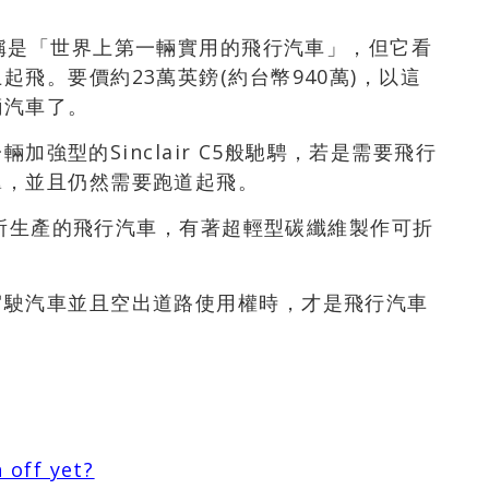
空中飛車號稱是「世界上第一輛實用的飛行汽車」，但它看
飛。要價約23萬英鎊(約台幣940萬)，以這
輛汽車了。
輛加強型的Sinclair C5般馳騁，若是需要飛行
翼，並且仍然需要跑道起飛。
il所生產的飛行汽車，有著超輕型碳纖維製作可折
駕駛汽車並且空出道路使用權時，才是飛行汽車
 off yet?