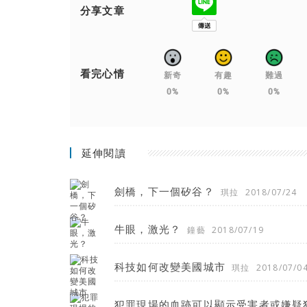
分享文章
看完心情
新奇
有趣
難過
0%
0%
0%
延伸閱讀
劍橋，下一個矽谷？
琪拉
2018/07/24
牛眼，激光？
鐘藝
2018/07/19
科技如何改變美國城市
琪拉
2018/07/0
犯罪現場的血跡可以顯示受害者或嫌疑