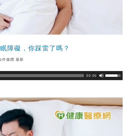
睡眠障礙，你踩雷了嗎？
合作媒體
最新
瀏覽數
225
次
00:00