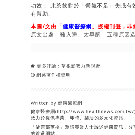
功效︰ 此茶飲對於「營氣不足」失眠有
有幫助。
本圖/文由「
健康醫療網
」授權刊登，非
原文出處：
難入睡、太早醒 五種原因
更多評論：
草根影響力新視野
網路著作權聲明
Written by
健康醫療網
健康醫療網(http://www.healthnews.
致力於提供專業、即時、樂活的多元化資訊。
「健康部落格」邀請專業人士論述健康資訊，分
的首選網站。