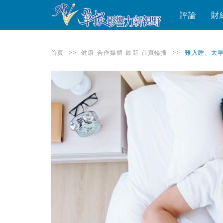
評論
財
首頁
>>
健康
合作媒體
最新
首頁輪播
>>
難入睡、太