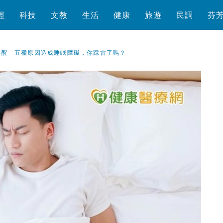
經
科技
文教
生活
健康
旅遊
民調
芬
早醒 五種原因造成睡眠障礙，你踩雷了嗎？