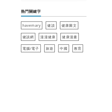
熱門關鍵字
havemary
健談
健康圖文
健談網
漫漫健康
健康漫畫
電腦/電子
旅遊
中國
教育