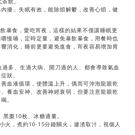
代茶飲。
熱內擾」失眠有效，能除煩解鬱，改善心煩，健
暴飲暴食，愛吃宵夜，這樣的結果不僅讓睡眠更
細嚼慢嚥，定時定量，避免暴飲暴食，用餐時也
影響消化，睡前更要避免進食，宵夜容易增加胃
經血過多、生過大病、開刀過的人、都會導致氣血
等症狀。
改善血液循環，使體溫上升，偶而可沖泡龍眼乾
脾、養血安神、改善神經衰弱，但要注意龍眼乾
多喝。
、黑棗10枚、冰糖適量。
轉小火，煮約10-15分鐘關火，濾渣取汁，視個人