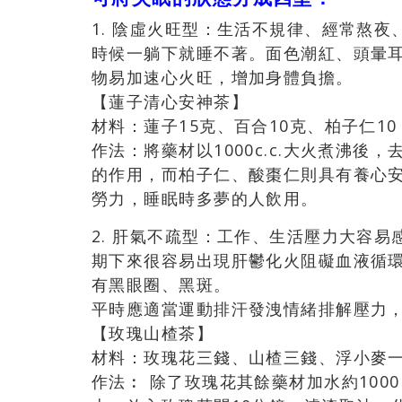
1. 陰虛火旺型：生活不規律、經常熬
時候一躺下就睡不著。面色潮紅、頭暈
物易加速心火旺，增加身體負擔。
【蓮子清心安神茶】
材料：蓮子15克、百合10克、柏子仁10
作法：將藥材以1000c.c.大火煮沸
的作用，而柏子仁、酸棗仁則具有養心
勞力，睡眠時多夢的人飲用。
2. 肝氣不疏型：工作、生活壓力大容
期下來很容易出現肝鬱化火阻礙血液循
有黑眼圈、黑斑。
平時應適當運動排汗發洩情緒排解壓力
【玫瑰山楂茶】
材料：玫瑰花三錢、山楂三錢、浮小麥一
作法︰ 除了玫瑰花其餘藥材加水約100