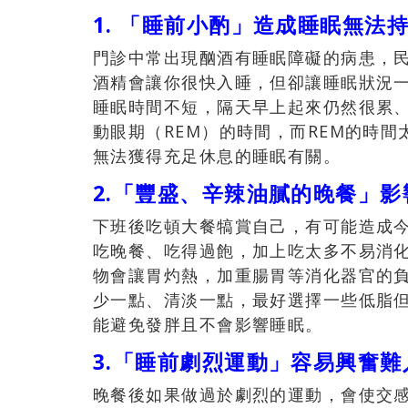
1. 「睡前小酌」造成睡眠無法
門診中常出現酗酒有睡眠障礙的病患，
酒精會讓你很快入睡，但卻讓睡眠狀況
睡眠時間不短，隔天早上起來仍然很累
動眼期（REM）的時間，而REM的時
無法獲得充足休息的睡眠有關。
2.「豐盛、辛辣油膩的晚餐」
下班後吃頓大餐犒賞自己，有可能造成
吃晚餐、吃得過飽，加上吃太多不易消
物會讓胃灼熱，加重腸胃等消化器官的
少一點、清淡一點，最好選擇一些低脂
能避免發胖且不會影響睡眠。
3.「睡前劇烈運動」容易興奮難
晚餐後如果做過於劇烈的運動，會使交