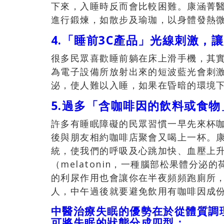
下來，入睡時反而會比較困難。康涵菁醫
進行鍛煉，如散步及瑜珈，以身體發熱
4.「睡前3C產品」光線刺激，
很多民眾喜歡睡前躺在床上滑手機，其
為電子設備所放射出來的短波藍光會刺
泌，使人難以入睡，如果在昏暗的環境
5.過多「含咖啡因的飲料或食
許多有睡眠障礙的民眾習慣一早先來杯
後與朋友相約咖啡店聚會又喝上一杯。
統，使我們的呼吸及心跳加快、血壓上
（melatonin，一種腦部松果體分
的利尿作用也會讓你在半夜頻頻跑廁所
人，中午過後就要避免飲用有咖啡因成
中醫治療失眠的優勢在於從體質調
可將失眠的狀態分成四型：