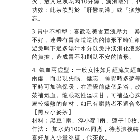
火，放入玫瑰花悶10分鐘，濾渣取汁，
功效：此茶飲對於「肝鬱氣滯」或「痰
忘。
3.胃中不和型：喜歡吃美食宣洩壓力，
不好，連帶有胃食道逆流的情形平時宜
避免喝下過多湯汁水分以免沖淡消化液
的負擔，造成胃不和則臥不安的情形。
4. 氣血兩虛型：一般女性如月經流失
兩虛，而出現失眠、健忘、睡覺時多夢
平時可加強保暖，在睡覺前做個足浴，
茶補氣血。龍眼乾性溫味甘，可補益心
屬較燥熱的食材，如已有鬱熱者不適合
【黑豆小麥茶】
材料︰黑豆1兩、浮小麥1兩、蓮子10枚
作法︰ 加水約1000㏄同煮，待煮沸後
喜好加入少量冰糖，代茶飲。