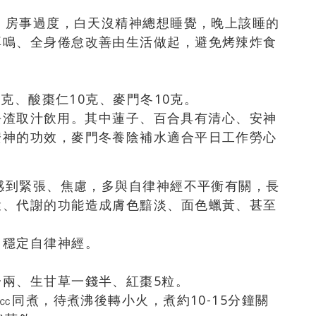
夜、房事過度，白天沒精神總想睡覺，晚上該睡的
耳鳴、全身倦怠改善由生活做起，避免烤辣炸食
 克、酸棗仁10克、麥門冬10克。
後，去渣取汁飲用。其中蓮子、百合具有清心、安神
安神的功效，麥門冬養陰補水適合平日工作勞心
易感到緊張、焦慮，多與自律神經不平衡有關，長
環、代謝的功能造成膚色黯淡、面色蠟黃、甚至
，穩定自律神經。
兩、生甘草一錢半、紅棗5粒。
0㏄同煮，待煮沸後轉小火，煮約10-15分鐘關