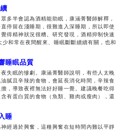
持續
民眾多半會認為酒精能助眠，康涵菁醫師解釋，
一直停留在淺睡期，很難進入深睡期，所以即使
、覺得精神狀況很糟。研究發現，酒精抑制快速
間太少和常在夜間醒來、睡眠斷斷續續有關，也和
影響睡眠品質
今夜失眠的慘劇。康涵菁醫師說明，有些人太晚
化油膩且辛辣的食物，會延長消化時間，辛辣食
負擔，導致夜裡無法好好睡一覺。建議晚餐吃得
但含有蛋白質的食物（魚類、雞肉或瘦肉），還
入睡
感神經過於興奮，這種興奮在短時間內難以平靜