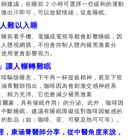
師建議，在睡前 2 小時可選擇一些緩和的運動
微微出汗即可，可以放鬆情緒，促進睡眠。
讓人難以入睡
實睡前看手機、電腦或電視等都會影響睡眠，因
激人體視網膜，不但會抑制人體內褪黑激素分
下使用更會影響視力。
物」讓人輾轉難眠
咖啡驅除睡意，下午再一杯提振精神，甚至下班
康涵菁醫師指出，咖啡因為會刺激交感神經系
升、精力充沛。它也會減少褪黑激素
泌的荷爾蒙，具有催眠作用）的分泌。此外，咖啡因
，中斷睡眠。建議有睡眠障礙或對咖啡因敏感的
份的飲品（如：咖啡、茶、可樂及熱可可等）。
理，康涵菁醫師分享，從中醫角度來說，