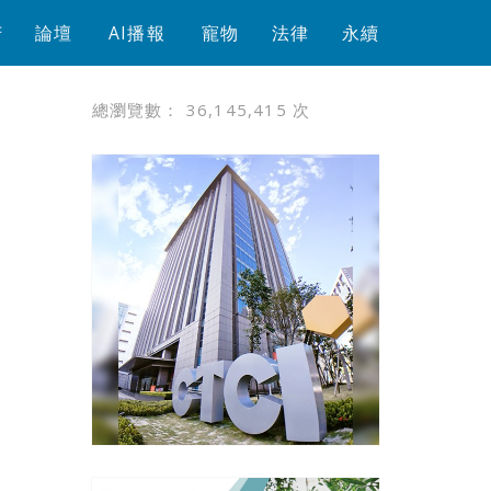
芳
論壇
AI播報
寵物
法律
永續
總瀏覽數：
36,145,415
次