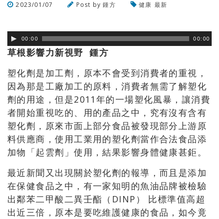
2023/01/07
Post by
鍾方
健康
最新
瀏覽數
496
次
00:00
00:00
草根影響力新視野 鍾方
塑化劑是加工劑，原本不會受到消費者的重視，
因為那是工廠加工的原料，消費者無需了解塑化
劑的用途，但是2011年的一場塑化風暴，讓消費
者開始重視吃的、用的產品之中，究有沒有含有
塑化劑，原來市面上部分食品被發現部分上游原
料供應商，使用工業用的塑化劑當作合法食品添
加物「起雲劑」使用，結果影響身體健康甚鉅
。
最近新聞又出現關於塑化劑的報導，而且是添加
在保健食品之中，有一家知明的魚油品牌被檢驗
出鄰苯二甲酸二異壬酯（DINP） 比標準值高超
出近三倍，原本是要吃維護健康的食品，如今竟