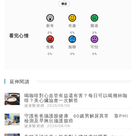
新奇
有趣
難過
0%
0%
0%
看完心情
生氣
無聊
可怕
0%
0%
0%
延伸閱讀
喝咖啡對心血管有益還有害？每日可以喝幾杯咖
啡？美心臟協會一次解答
健康醫療網
2026/08/06
守護爸爸攝護腺健康 60歲男解尿異常 靠PHI
檢測及早揪出攝護腺癌
健康醫療網
2026/08/06