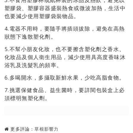
塑膠袋、塑膠容器盛裝熱食或微波加熱，生活中
也要減少使用塑膠袋裝物品。
4.電器不用時
，要隨手將
插頭拔除
，
避免在高熱
狀態下逸散塑化劑。
5.不幫小朋友化妝
，也不要擦含塑化劑之香水、
化妝品及個人衛生用品，
減少使用具高度香味沐
浴乳及洗髮乳的頻率。
6.多喝開水，多攝取新鮮水果，少吃高脂食物。
7.挑選保健食品
、
益生菌時
，
要詳閱包裝盒上必
須標明無塑化劑
。
更多評論：
草根影響力