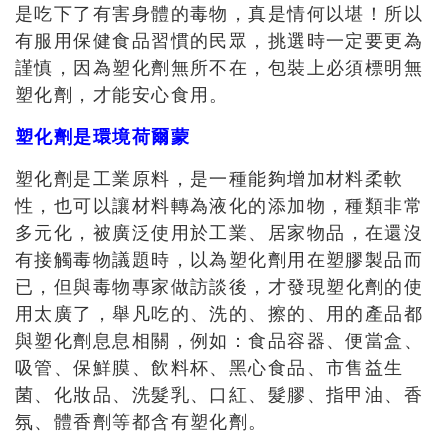
是吃下了有害身體的毒物，真是情何以堪！所以
有服用保健食品習慣的民眾，挑選時一定要更為
謹慎，因為塑化劑無所不在，包裝上必須標明無
塑化劑，才能安心食用
。
塑化劑是環境荷爾蒙
塑化劑是工業原料，是一種能夠增加材料柔軟
性，也可以讓材料轉為液化的添加物，種類非常
多元化，被廣泛使用於工業
、
居家物品
，在還沒
有接觸毒物議題時，以為塑化劑用在
塑膠製品而
已
，
但與毒物專家做訪談後
，才發現塑化劑的使
用太廣了，舉凡吃的、洗的、擦的、用的產品都
與塑化劑息息相關，例如：
食品容器、便當盒、
吸管、保鮮膜、飲料杯、黑心食品、市售益生
菌、化妝品、洗髮乳、口紅、髮膠、指甲油、香
氛、體香劑等都含有塑化劑
。