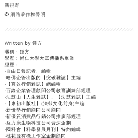
新視野
網路著作權聲明
Written by
鍾方
暱稱：鍾方
學歷：輔仁大學大眾傳播系畢業
經歷：
‧自由日報記者、編輯
‧哈佛企管出版的【突破雜誌】主編
‧【直效行銷雜誌】總編輯
‧百錄企業管理顧問公司教育訓練部經理
‧法鼓山【人生雜誌】、【法鼓雜誌】主編
‧【東初出版社】(法鼓文化前身)主編
‧新優勢行銷顧問公司顧問
‧新優質消費品行銷公司推廣部經理
‧益力康生物科技公司資深企劃
‧國科會【科學發展月刊】特約編輯
‧桃花源有機工作室企劃顧問