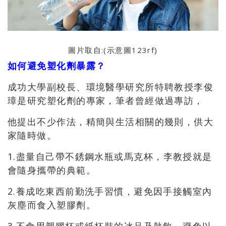
圖片取自:(示意圖123rf)
如何避免塑化劑暴露
？
成功大學副校長、環境醫學研究所特聘教授李俊
璋是研究塑化劑的專家
，筆者曾經做過專訪，
他提出不少作法
，精簡與生活相關的幾則，供
大
家隨時做
。
1.盡量自己帶不銹鋼水瓶或馬克杯
，
李教授就是
會隨身攜帶的典範。
2.養成吃東西前勤洗手習慣，避免因手接觸室內
灰塵而食入塑膠劑。
3.不食用塑膠杯或紙杯裝的冰品及熱飲
，
避免以