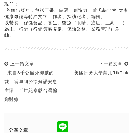
現任：
‧各個出版社，包括三采、皇冠、創造力、董氏基金會-大家
健康雜誌等特約文字工作者、採訪記者、編輯。
以營養、保健食品、養生、醫療（眼睛、癌症、三高……）
為主、行銷（行銷策略擬定、保險業務、業務管理）為
輔。
上一篇文章
下一篇文章
來自8千公里外挪威的
美國部分大學禁用TikTok
愛 埔里阿公徐賓諾安息
主懷 半世紀奉獻台灣偏
鄉醫療
分享文章