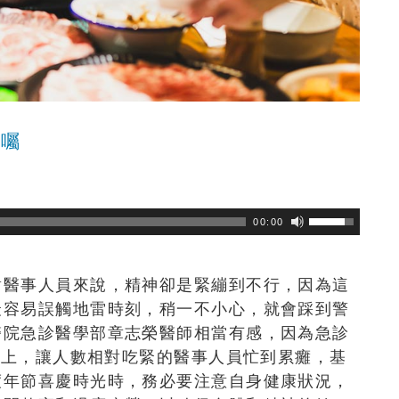
叮囑
瀏覽數
284
次
00:00
對醫事人員來說，精神卻是緊繃到不行，因為這
最容易誤觸地雷時刻，稍一不小心，就會踩到警
醫院
急診醫學部章志榮醫師相當有感，因為急診
倍以上，讓人數相對吃緊的醫事人員忙到累癱，基
度年節喜慶時光時，務必要注意自身健康狀況，