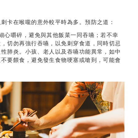
魚刺卡在喉嚨的意外較平時為多。預防之道
：
細心嚼碎，避免與其他飯菜一同吞嚥；若不幸
嗽，切勿再強行吞嚥，以免刺穿食道
，
同時切忌
入性肺炎。小孩、老人以及吞嚥功能異常，如中
至不要餵食，避免
發生食物哽塞或嗆到，可能會