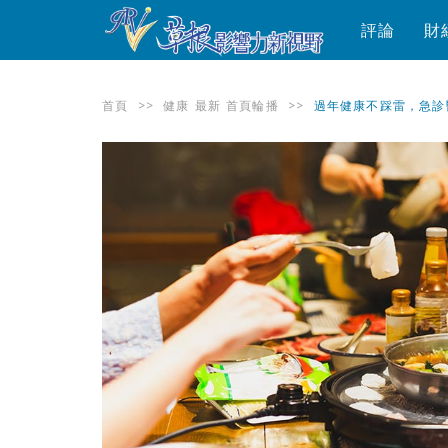
評論
財
首頁
>>
健康
最新
首頁輪播
>>
過年健康不踩雷，急診