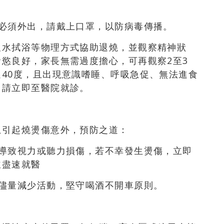
必須外出，請戴上口罩，以防病毒傳播。
溫水拭浴等物理方式協助退燒，並觀察精神狀
慾良好，家長無需過度擔心，可再觀察2至3
40度，且出現意識嗜睡、呼吸急促、無法進食
，請立即至醫院就診。
忽引起燒燙傷意外，預防之道：
，導致視力或聽力損傷，若不幸發生燙傷，立即
並盡速就醫
儘量減少活動，堅守喝酒不開車原則。