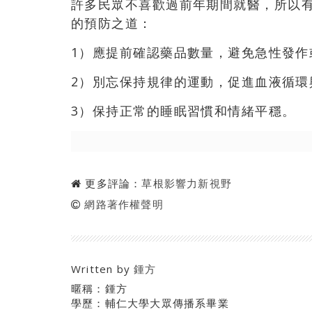
許多民眾不喜歡過前年期間就醫
，
所以
的預防之道
：
1）應提前確認藥品數量，避免急性發作
2）別忘保持規律的運動，促進血液循環
3）保持正常的睡眠習慣和情緒平穩
。
更多評論：
草根影響力新視野
網路著作權聲明
Written by
鍾方
暱稱：鍾方
學歷：輔仁大學大眾傳播系畢業