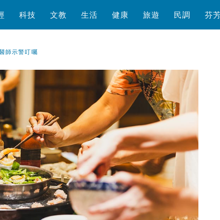
經
科技
文教
生活
健康
旅遊
民調
芬
醫師示警叮囑