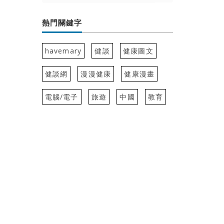
熱門關鍵字
havemary
健談
健康圖文
健談網
漫漫健康
健康漫畫
電腦/電子
旅遊
中國
教育