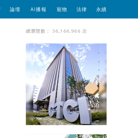
芳
論壇
AI播報
寵物
法律
永續
總瀏覽數：
36,166,966
次