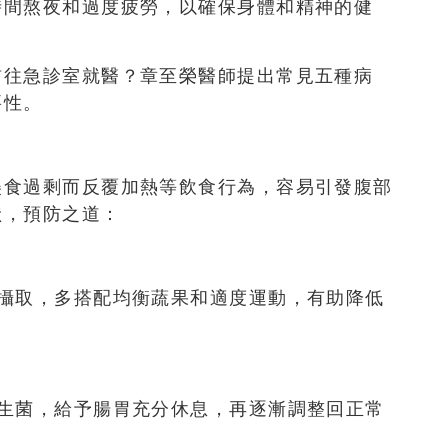
時間熬夜和過度疲勞，以確保身體和精神的健
前往急診室就醫？章至榮醫師提出常見五種病
要性
。
美食過剩而反覆加熱等飲食行為，容易引發腹部
狀，預防之道：
量攝取，多搭配均衡蔬果和適度運動，有助降低
益生菌，給予腸胃充分休息，再逐漸調整回正常