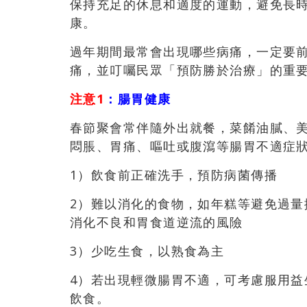
保持充足的休息和適度的運動，避免長
康。
過年期間最常會出現哪些病痛，一定要
痛，並叮囑民眾「預防勝於治療」的重
注意1
：腸胃健康
春節聚會常伴隨外出就餐，菜餚油膩、
悶脹、胃痛、嘔吐或腹瀉等腸胃不適症
1）飲食前正確洗手，預防病菌傳播
2）難以消化的食物，如年糕等避免過
消化不良和胃食道逆流的風險
3）少吃生食，以熟食為主
4）若出現輕微腸胃不適，可考慮服用
飲食。