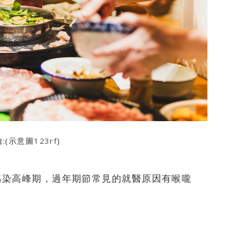
:(示意圖
123rf
)
感染高峰期
，過年期節常見的就醫原因有
喉嚨
：