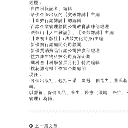
經歷：
‧自由日報記者、編輯
‧哈佛企管出版的【突破雜誌】主編
‧【直效行銷雜誌】總編輯
‧百錄企業管理顧問公司教育訓練部經理
‧法鼓山【人生雜誌】、【法鼓雜誌】主編
‧【東初出版社】(法鼓文化前身)主編
‧新優勢行銷顧問公司顧問
‧新優質消費品行銷公司推廣部經理
‧益力康生物科技公司資深企劃
‧國科會【科學發展月刊】特約編輯
‧桃花源有機工作室企劃顧問
現任：
‧各個出版社，包括三采、皇冠、創造力、董氏
輯。
以營養、保健食品、養生、醫療（眼睛、癌症、
管理）為輔。
上一篇文章