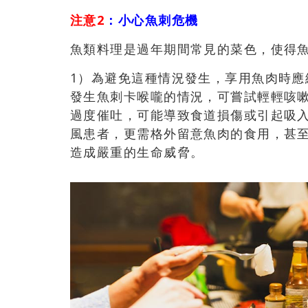
注意2
：小心魚刺危機
魚類料理是過年期間常見的菜色，使得
1）
為避免這種情況發生，享用魚肉時應
發生魚刺卡喉嚨的情況，可嘗試輕輕咳
過度催吐，可能導致食道損傷或引起吸
風患者，更需格外留意魚肉的食用
，甚
造成嚴重的生命威脅。