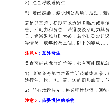
2
）注意呼吸道衛生
3
）若已感染，減少到公共場所活動，若
若是兒童燒，初期可以透過多喝水或用
態、活動力和食慾，若退燒後活動力與食
天，逐漸退燒無則大礙；若小孩發燒超過
等情況，或年齡為三個月以下的嬰幼兒
注意4
：意外發生
美食烹飪或燃放炮竹等，都有可能因疏
1）應避免將炮竹放置靠近眼睛或耳朵
進行沖、脫、泡、蓋、送的初步處置，
2）開心放鬆時光，務必理性飲酒，酒後
注意5
：
備妥慢性病藥物