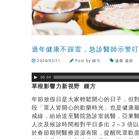
過年健康不踩雷，急診醫師示警
2024/02/11
Post by
鍾方
健康
最新
00:00
草根影響力新視野 鍾方
年節放假日是大家輕鬆開心的日子，但
段「眾人皆開心的歡樂時光」也是健康
戒線，紛紛送至醫院急診室就醫，亞東
人
次及候診時間相對平日多出 2～3 
於春節期間醫療資源有限，提醒民眾歡