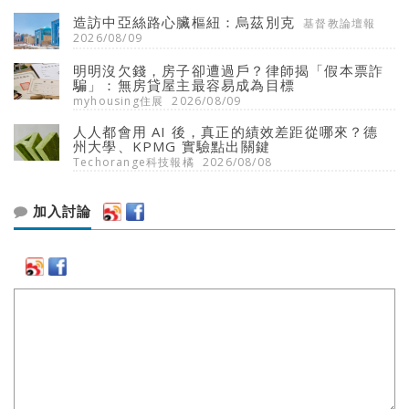
造訪中亞絲路心臟樞紐：烏茲別克
基督教論壇報
2026/08/09
明明沒欠錢，房子卻遭過戶？律師揭「假本票詐
騙」：無房貸屋主最容易成為目標
myhousing住展
2026/08/09
人人都會用 AI 後，真正的績效差距從哪來？德
州大學、KPMG 實驗點出關鍵
Techorange科技報橘
2026/08/08
加入討論