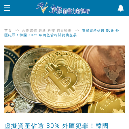
首頁
>>
合作媒體
最新
科技
首頁輪播
>>
虛擬資產佔逾 80% 外
匯犯罪！韓國 2025 年將監管相關跨境交易
虛擬資產佔逾 80% 外匯犯罪！韓國