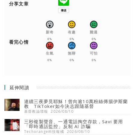
分享文章
新奇
有趣
難過
0%
0%
0%
看完心情
生氣
無聊
可怕
0%
0%
0%
延伸閱讀
連續三夜夢見耶穌！曾向逾10萬粉絲傳揚伊斯蘭
教 TikToker如今決志跟隨基督
基督教論壇報
2026/08/10
三秒複製聲音、一通電話掏空存款，Savi 要用
「即時通話監控」反制 AI 詐騙
Techorange科技報橘
2026/08/10