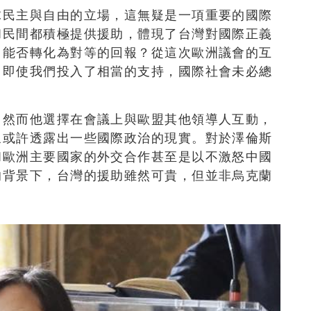
球民主與自由的立場，這無疑是一項重要的國際
和民間都積極提供援助，體現了台灣對國際正義
中能否轉化為對等的回報？從這次歐洲議會的互
：即使我們投入了相當的支持，國際社會未必總
，然而他選擇在會議上與歐盟其他領導人互動，
象或許透露出一些國際政治的現實。對於澤倫斯
和歐洲主要國家的外交合作甚至是以不激怒中國
的背景下，台灣的援助雖然可貴，但並非烏克蘭