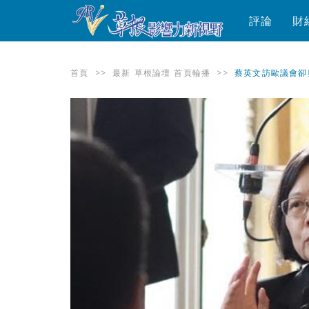
評論
財
首頁
>>
最新
草根論壇
首頁輪播
>>
蔡英文訪歐議會卻