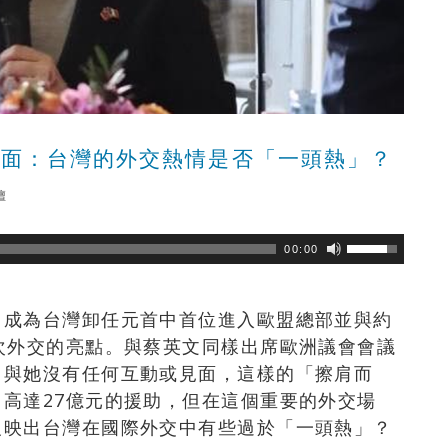
見面：台灣的外交熱情是否「一頭熱」？
壇
瀏覽數
344
次
00:00
，成為台灣卸任元首中首位進入歐盟總部並與約
次外交的亮點。與蔡英文同樣出席歐洲議會會議
中與她沒有任何互動或見面，這樣的「擦肩而
高達27億元的援助，但在這個重要的外交場
反映出台灣在國際外交中有些過於「一頭熱」？