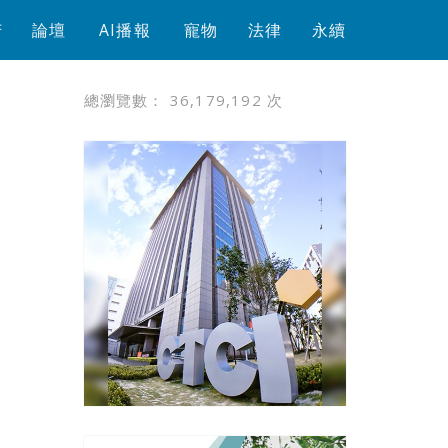
芳
論壇
AI播報
寵物
法律
永續
總瀏覽數：
36,179,192
次