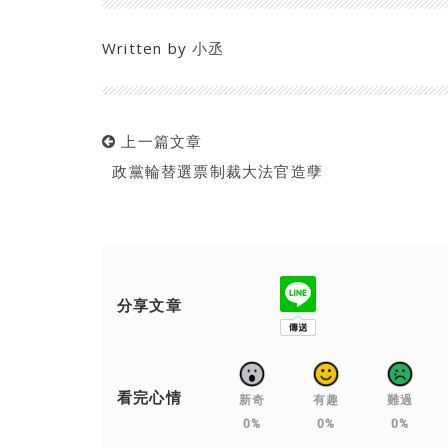
Written by
小丞
上一篇文章
政黨輪替選票制裁大法官造孽
分享文章
看完心情
新奇
有趣
難過
0%
0%
0%