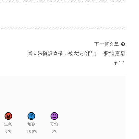
下一篇文章
當立法院調查權，被大法官開了一張“違憲罰
單”？
生氣
無聊
可怕
0%
100%
0%