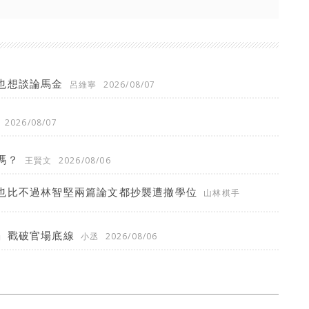
也想談論馬金
呂維寧
2026/08/07
2026/08/07
嗎？
王賢文
2026/08/06
也比不過林智堅兩篇論文都抄襲遭撤學位
山林棋手
」戳破官場底線
小丞
2026/08/06