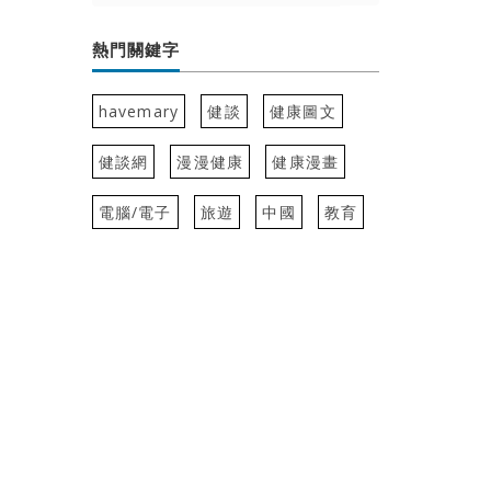
熱門關鍵字
havemary
健談
健康圖文
健談網
漫漫健康
健康漫畫
電腦/電子
旅遊
中國
教育