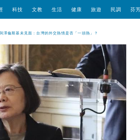
經
科技
文教
生活
健康
旅遊
民調
芬
與澤倫斯基未見面：台灣的外交熱情是否「一頭熱」？