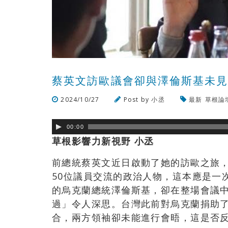
蔡英文訪歐議會卻與澤倫斯基未
2024/10/27
Post by
小丞
最新
草根論
00:00
草根影響力新視野 小丞
前總統蔡英文近日啟動了她的訪歐之旅
50位議員交流的政治人物，這本應是一
的烏克蘭總統澤倫斯基，卻在整場會議
過」令人深思。台灣此前對烏克蘭捐助了
合，兩方領袖卻未能進行會晤，這是否