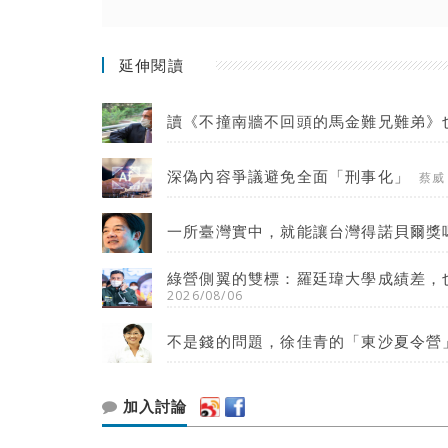
延伸閱讀
讀《不撞南牆不回頭的馬金難兄難弟》
深偽內容爭議避免全面「刑事化」
蔡威
一所臺灣實中，就能讓台灣得諾貝爾獎
綠營側翼的雙標：羅廷瑋大學成績差，
2026/08/06
不是錢的問題，徐佳青的「東沙夏令營
加入討論