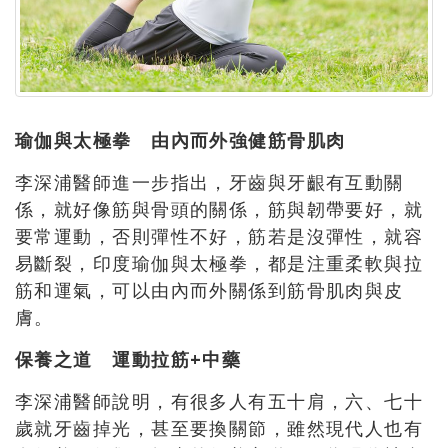
瑜伽與太極拳 由內而外強健筋骨肌肉
李深浦醫師進一步指出，牙齒與牙齦有互動關
係，就好像筋與骨頭的關係，筋與韌帶要好，就
要常運動，否則彈性不好，筋若是沒彈性，就容
易斷裂，印度瑜伽與太極拳，都是注重柔軟與拉
筋和運氣，可以由內而外關係到筋骨肌肉與皮
膚。
保養之道 運動拉筋+
中藥
李深浦醫師說明，有很多人有五十肩，六、七十
歲就牙齒掉光，甚至要換關節，雖然現代人也有