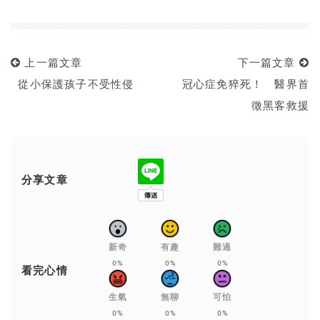
上一篇文章
下一篇文章
從小保護孩子不受性侵
冠心症免猝死！ 醫界首
徵黑客救援
分享文章
新奇
有趣
難過
0%
0%
0%
看完心情
生氣
無聊
可怕
0%
0%
0%