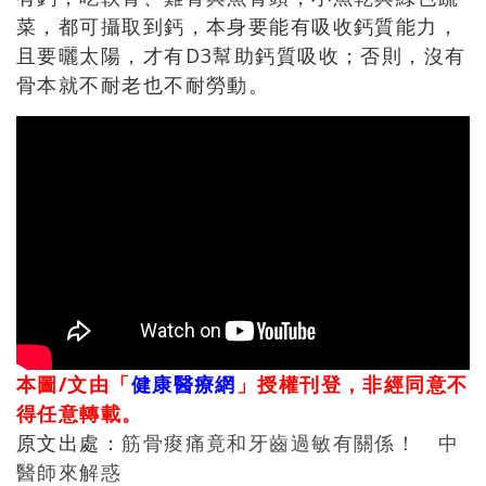
菜，都可攝取到鈣，本身要能有吸收鈣質能力，
且要曬太陽，才有D3幫助鈣質吸收；否則，沒有
骨本就不耐老也不耐勞動。
本圖/文由「
健康醫療網
」授權刊登，非經同意不
得任意轉載。
原文出處：
筋骨痠痛竟和牙齒過敏有關係！ 中
醫師來解惑