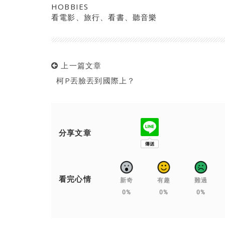
HOBBIES
看電影、旅行、看書、聽音樂
上一篇文章
柯P丟臉丟到國際上？
分享文章
看完心情
新奇
有趣
難過
0%
0%
0%