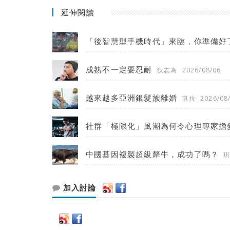
延伸閱讀
「後智慧型手機時代」來臨，你準備好
成熟不一定要忍耐
狄志為
2026/08/06
越來越多亞洲銀髮族離婚
琪拉
2026/08
社群「極限化」風潮為何令心理專家擔
中國基因複製超級犛牛，成功了嗎？
加入討論