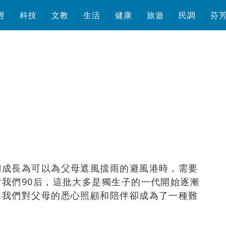
經
科技
文教
生活
健康
旅遊
民調
芬
瀏覽數
939
次
們成長為可以為父母遮風擋雨的避風港時，需要
我們90后，這批大多是獨生子的一代開始逐漸
，我們對父母的悉心照顧和陪伴卻成為了一種難