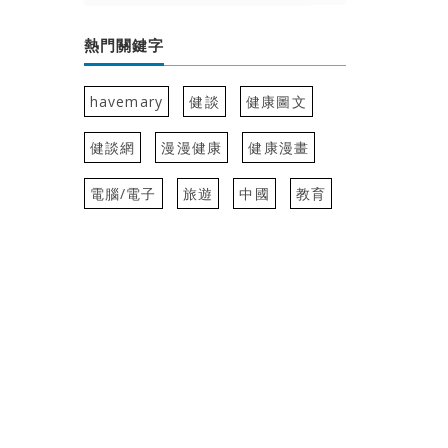
熱門關鍵字
havemary
健談
健康圖文
健談網
漫漫健康
健康漫畫
電腦/電子
旅遊
中國
教育