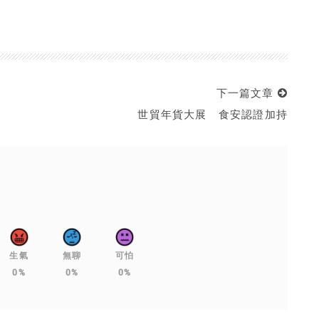
下一篇文章
世貿年貨大展 食安認證加持
生氣
無聊
可怕
0%
0%
0%