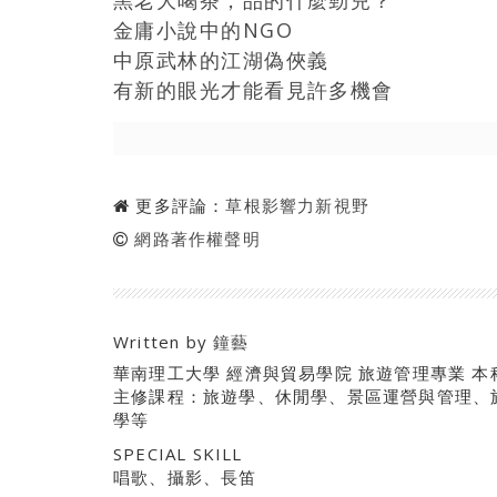
黑老大喝茶，品的什麼勁兒？
金庸小說中的NGO
中原武林的江湖偽俠義
有新的眼光才能看見許多機會
更多評論：
草根影響力新視野
網路著作權聲明
Written by
鐘藝
華南理工大學 經濟與貿易學院 旅遊管理專業 本
主修課程：旅遊學、休閒學、景區運營與管理、
學等
SPECIAL SKILL
唱歌、攝影、長笛