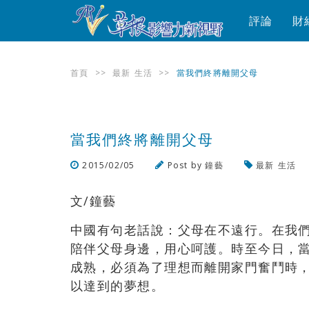
評論
財
首頁
>>
最新
生活
>>
當我們終將離開父母
當我們終將離開父母
2015/02/05
Post by
鐘藝
最新
生活
文/鐘藝
中國有句老話說：父母在不遠行。在我
陪伴父母身邊，用心呵護。時至今日，當
成熟，必須為了理想而離開家門奮鬥時
以達到的夢想。