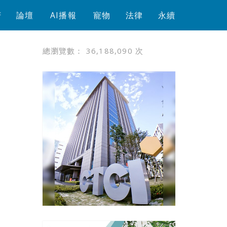
芳
論壇
AI播報
寵物
法律
永續
總瀏覽數：
36,188,090
次