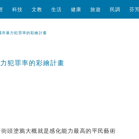
經
科技
文教
生活
健康
旅遊
民調
芬
城市暴力犯罪率的彩繪計畫
暴力犯罪率的彩繪計畫
瀏覽數
2,716
次
麼街頭塗鴉大概就是感化能力最高的平民藝術