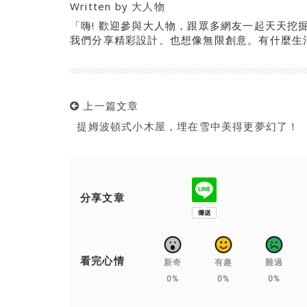
Written by
大人物
「嗨! 歡迎參與大人物，跟眾多網友一起天天挖
我們分享精彩設計、也想像無限創意。有什麼生
上一篇文章
提姆波頓式小木屋，埋在雪中美得更夢幻了！
分享文章
看完心情
新奇
有趣
難過
0%
0%
0%