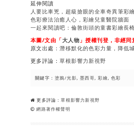
延伸閱讀
人要比車兇，超級搶眼的全車奇異筆彩
色彩療法治癒人心，彩繪兒童醫院牆面
一起來閱讀吧：倫敦街頭的童書彩繪長
本圖/文由「
大人物
」授權刊登，非經同
原文出處：
潛移默化的色彩力量，降低
更多評論：
草根影響力新視野
關鍵字：
塗鴉/光影
,
墨西哥
,
彩繪
,
色彩
更多評論：
草根影響力新視野
網路著作權聲明