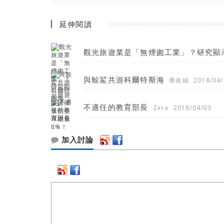
延伸閱讀
觀光旅遊業是「無煙囪工業」？研究顯
與鯨鯊共游科爾特斯海
喬依絲
2018/04/
不適任的教育部長
Zera
2018/04/03
加入討論