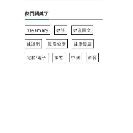
熱門關鍵字
havemary
健談
健康圖文
健談網
漫漫健康
健康漫畫
電腦/電子
旅遊
中國
教育