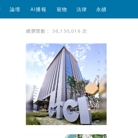
芳
論壇
AI播報
寵物
法律
永續
總瀏覽數：
36,150,016
次