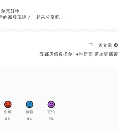
掘創意好物！
活的新發現嗎？一起來分享吧！」
下一篇文章
五都房價負擔創14年新高 購屋更痛苦
生氣
無聊
可怕
0%
0%
0%