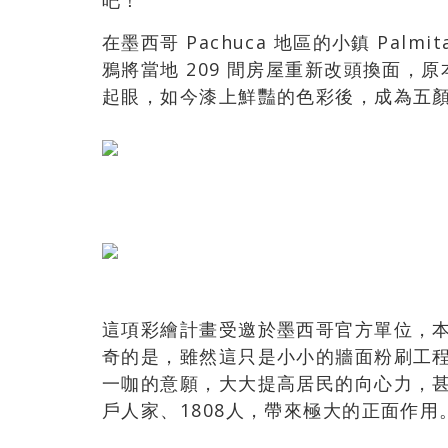
吧！
在墨西哥 Pachuca 地區的小鎮 Palmi
鴉將當地 209 間房屋重新改頭換面
起眼，如今漆上鮮豔的色彩後，成為五
這項彩繪計畫受邀於墨西哥官方單位，本來只
奇的是，雖然這只是小小的牆面粉刷工
一咖的意願，大大提高居民的向心力，甚
戶人家、1808人，帶來極大的正面作用