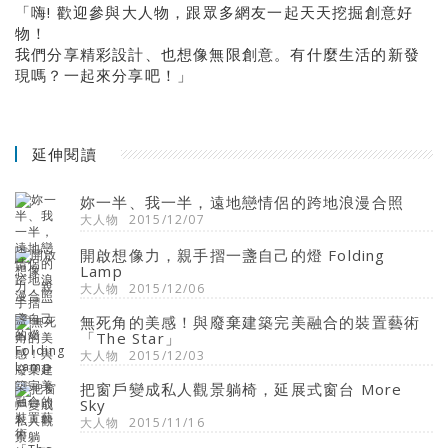
「嗨! 歡迎參與大人物，跟眾多網友一起天天挖掘創意好
物！
我們分享精彩設計、也想像無限創意。有什麼生活的新發
現嗎？一起來分享吧！」
延伸閱讀
妳一半、我一半，遠地戀情侶的跨地浪漫合照
大人物
2015/12/07
開啟想像力，親手摺一盞自己的燈 Folding
Lamp
大人物
2015/12/06
無死角的美感！與廢棄建築完美融合的裝置藝術
「The Star」
大人物
2015/12/03
把窗戶變成私人觀景躺椅，延展式窗台 More
Sky
大人物
2015/11/16