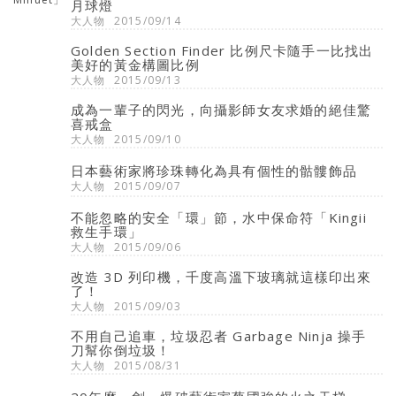
月球燈
大人物
2015/09/14
Golden Section Finder 比例尺卡隨手一比找出
美好的黃金構圖比例
大人物
2015/09/13
成為一輩子的閃光，向攝影師女友求婚的絕佳驚
喜戒盒
大人物
2015/09/10
日本藝術家將珍珠轉化為具有個性的骷髏飾品
大人物
2015/09/07
不能忽略的安全「環」節，水中保命符「Kingii
救生手環」
大人物
2015/09/06
改造 3D 列印機，千度高溫下玻璃就這樣印出來
了！
大人物
2015/09/03
不用自己追車，垃圾忍者 Garbage Ninja 操手
刀幫你倒垃圾！
大人物
2015/08/31