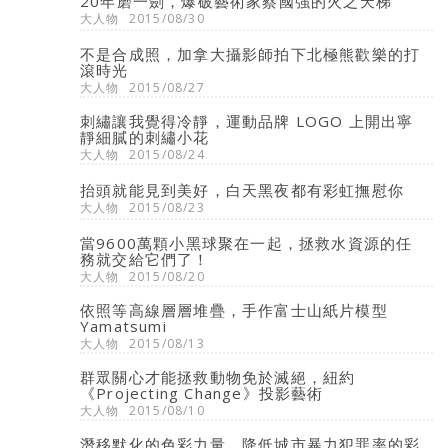
20年磨一劍，爆破藝術家蔡國強的火之天梯
大人物
2015/08/30
不是合成照，加拿大攝影師拍下北極熊歡樂的打
滾時光
大人物
2015/08/27
刺繡讓我覺得冷靜，運動品牌 LOGO 上開出寧
靜細膩的刺繡小花
大人物
2015/08/24
抬頭就能見到美好，白天黑夜都有彩虹撫慰你
大人物
2015/08/23
當9600萬顆小黑球聚在一起，拯救水資源的任
務就交給它們了！
大人物
2015/08/20
依照等高線層層堆疊，手作富士山紙片模型
Yamatsumi
大人物
2015/08/13
群眾關心才能拯救動物免於滅絕，紐約
《Projecting Change》投影藝術
大人物
2015/08/10
潛移默化的色彩力量，降低城市暴力犯罪率的彩