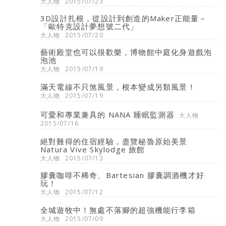
大人物
2015/07/23
3D設計扎根，從設計到創造的Maker正能量－
「歐特克設計夢想號二代」
大人物
2015/07/20
藝術殿堂也可以很歡樂，博物館中庭化身遊戲泡
泡池
大人物
2015/07/19
滿天電線不只煞風景，根本變成另類風景！
大人物
2015/07/19
可愛和專業兼具的 NANA 睡眠監測器
大人物
2015/07/16
絕對難得的住宿經驗，盡覽秘魯原始美景
Natura Vive Skylodge 旅館
大人物
2015/07/13
膠囊咖啡不稀奇、Bartesian 膠囊調酒機才好
玩！
大人物
2015/07/12
全城遊牧中！無處不落腳的超強機能行李箱
大人物
2015/07/09