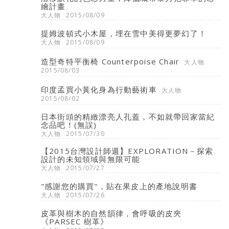
繪計畫
大人物
2015/08/09
提姆波頓式小木屋，埋在雪中美得更夢幻了！
大人物
2015/08/09
造型奇特平衡椅 Counterpoise Chair
大人物
2015/08/03
印度孟買小黃化身為行動藝術車
大人物
2015/08/02
日本街頭的精緻漂亮人孔蓋，不如就帶回家當紀
念品吧！(無誤)
大人物
2015/07/30
【2015台灣設計師週】EXPLORATION－探索
設計的未知領域與無限可能
大人物
2015/07/27
"感謝您的購買"，貼在果皮上的產地說明書
大人物
2015/07/26
皮革與樹木的自然韻律，會呼吸的皮夾
《PARSEC 樹革》