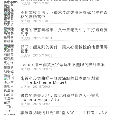
大人物
2015/10/18
不插電收音法，巨型木造聚聲號角讓你沉浸在森
林的囈語當中
大人物
2015/10/12
老者的智慧無極限，八十歲老先生手工打造遛狗
列車
大人物
2015/10/11
低頭才能見到的美好，讓人心情愉悅的地板磁磚
藝術
大人物
2015/10/08
nendo 用三個英文字母玩出不無聊的設計專案
大人物
2015/09/27
來首小步舞曲吧～爽度滿點的日本廣告創意
「The Extreme Minuet」
大人物
2015/09/24
書蟲的尋寶天地，義大利威尼斯迷人小書店
Libreria Acqua Alta
大人物
2015/09/22
讓浪漫溫暖的月亮"燈"堂入室！手工打造 LUNA