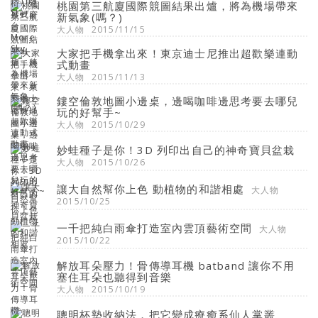
桃園第三航廈國際競圖結果出爐，將為機場帶來
新氣象(嗎？)
大人物
2015/11/15
大家把手機拿出來！東京迪士尼推出超歡樂連動
式動畫
大人物
2015/11/13
鏤空倫敦地圖小邊桌，邊喝咖啡邊思考要去哪兒
玩的好幫手~
大人物
2015/10/29
妙蛙種子是你！3D 列印出自己的神奇寶貝盆栽
大人物
2015/10/26
讓大自然幫你上色 動植物的和諧相處
大人物
2015/10/25
一千把純白雨傘打造室內雲頂藝術空間
大人物
2015/10/22
解放耳朵壓力！骨傳導耳機 batband 讓你不用
塞住耳朵也聽得到音樂
大人物
2015/10/19
聰明杯墊收納法，把它變成療癒系仙人掌叢