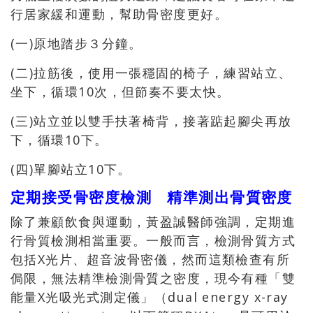
行居家緩和運動，幫助骨密度更好。
(一)原地踏步３分鐘。
(二)拉筋後，使用一張穩固的椅子，練習站立、
坐下，循環10次，但節奏不要太快。
(三)站立並以雙手扶著椅背，接著踮起腳尖再放
下，循環10下。
(四)單腳站立10下。
定期接受骨密度檢測 精準測出骨質密度
除了兼顧飲食與運動，黃盈誠醫師強調，定期進
行骨質檢測相當重要。一般而言，檢測骨質方式
包括X光片、超音波骨密儀，然而這類檢查有所
侷限，無法精準檢測骨質之密度，現今有種「雙
能量X光吸光式測定儀」（dual energy x-ray