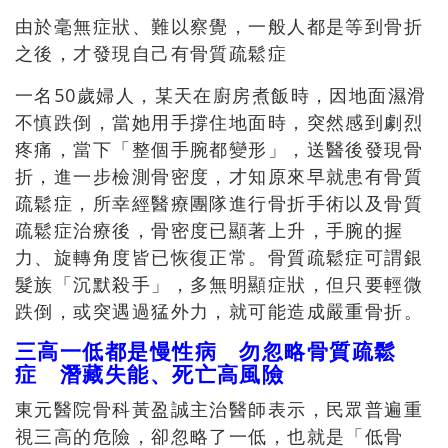
由於毫無症狀、難以察覺，一般人都是等到骨折
之後，才發現自己有骨質疏鬆症
一名50歲婦人，某天在廚房煮飯時，因地面濕滑
不慎跌倒，當她用手撐住地面時，突然感到劇烈
疼痛，當下「整個手腕都變形」，送醫後發現骨
折，進一步檢測骨密度，才知原來早就患有骨質
疏鬆症，所幸經醫療團隊進行骨折手術以及骨質
疏鬆症治療後，骨密度已顯著上升，手腕的握
力、旋轉角度皆已恢復正常。骨質疏鬆症可謂銀
髮族「沉默殺手」，多無明顯症狀，但只要輕微
跌倒，或突遇過猛外力，就可能造成嚴重骨折。
三高一低都是慢性病 勿忽略骨質疏鬆
症 潛藏失能、死亡高風險
東元醫院骨科黃盈誠主治醫師表示，民眾普遍重
視三高的危險，卻忽略了一低，也就是「低骨