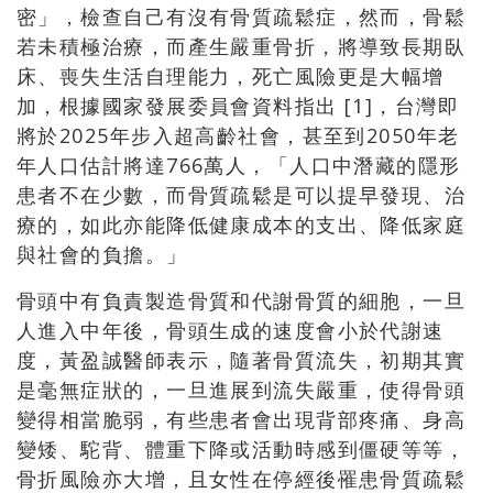
密」，檢查自己有沒有骨質疏鬆症，然而，骨鬆
若未積極治療，而產生嚴重骨折，將導致長期臥
床、喪失生活自理能力，死亡風險更是大幅增
加，根據國家發展委員會資料指出 [1]，台灣即
將於2025年步入超高齡社會，甚至到2050年老
年人口估計將達766萬人，「人口中潛藏的隱形
患者不在少數，而骨質疏鬆是可以提早發現、治
療的，如此亦能降低健康成本的支出、降低家庭
與社會的負擔。」
骨頭中有負責製造骨質和代謝骨質的細胞，一旦
人進入中年後，骨頭生成的速度會小於代謝速
度，黃盈誠醫師表示，隨著骨質流失，初期其實
是毫無症狀的，一旦進展到流失嚴重，使得骨頭
變得相當脆弱，有些患者會出現背部疼痛、身高
變矮、駝背、體重下降或活動時感到僵硬等等，
骨折風險亦大增，且女性在停經後罹患骨質疏鬆