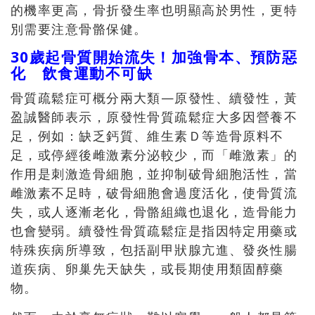
的機率更高，骨折發生率也明顯高於男性，更特
別需要注意骨骼保健。
30歲起骨質開始流失！加強骨本、預防惡
化 飲食運動不可缺
骨質疏鬆症可概分兩大類—原發性、續發性，黃
盈誠醫師表示，原發性骨質疏鬆症大多因營養不
足，例如：缺乏鈣質、維生素Ｄ等造骨原料不
足，或停經後雌激素分泌較少，而「雌激素」的
作用是刺激造骨細胞，並抑制破骨細胞活性，當
雌激素不足時，破骨細胞會過度活化，使骨質流
失，或人逐漸老化，骨骼組織也退化，造骨能力
也會變弱。續發性骨質疏鬆症是指因特定用藥或
特殊疾病所導致，包括副甲狀腺亢進、發炎性腸
道疾病、卵巢先天缺失，或長期使用類固醇藥
物。