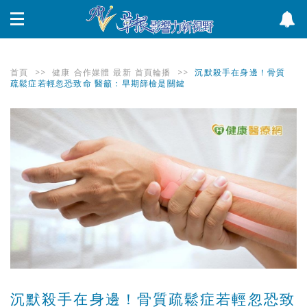
首頁
>>
健康
合作媒體
最新
首頁輪播
>>
沉默殺手在身邊！骨質
疏鬆症若輕忽恐致命 醫籲：早期篩檢是關鍵
沉默殺手在身邊！骨質疏鬆症若輕忽恐致