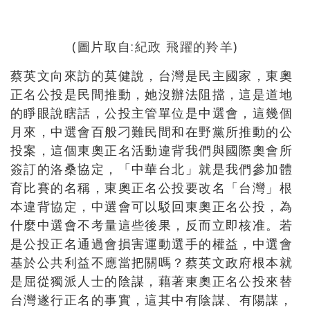
(圖片取自:
紀政 飛躍的羚羊
)
蔡英文向來訪的莫健說，台灣是民主國家，東奧
正名公投是民間推動，她沒辦法阻擋，這是道地
的睜眼說瞎話，公投主管單位是中選會，這幾個
月來，中選會百般刁難民間和在野黨所推動的公
投案，這個東奧正名活動違背我們與國際奧會所
簽訂的洛桑協定，「中華台北」就是我們參加體
育比賽的名稱，東奧正名公投要改名「台灣」根
本違背協定，中選會可以駁回東奧正名公投，為
什麼中選會不考量這些後果，反而立即核准。若
是公投正名通過會損害運動選手的權益，中選會
基於公共利益不應當把關嗎？蔡英文政府根本就
是屈從獨派人士的陰謀，藉著東奧正名公投來替
台灣遂行正名的事實，
這其中有陰謀
、
有陽謀
，