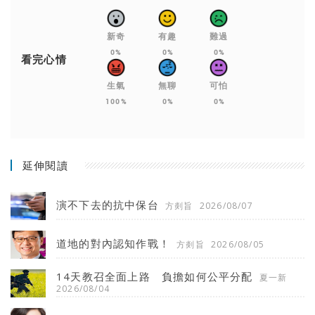
新奇
有趣
難過
0%
0%
0%
看完心情
生氣
無聊
可怕
100%
0%
0%
延伸閱讀
演不下去的抗中保台
方剡旨
2026/08/07
道地的對內認知作戰！
方剡旨
2026/08/05
14天教召全面上路 負擔如何公平分配
夏一新
2026/08/04