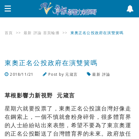
首頁
>>
最新
評論
首頁輪播
>>
東奧正名公投政府在演雙簧嗎
東奧正名公投政府在演雙簧嗎
2018/11/21
Post by
元箴言
最新
評論
瀏覽數
1,828
次
草根影響力新視野 元箴言
星期六就要投票了，東奧正名公投讓台灣好像走
在鋼索上，一個不慎就會粉身碎骨，很多體育界
的人士紛紛站出來表態，希望不要為了東京奧運
的正名公投斷送了台灣體育界的未來。政府放任