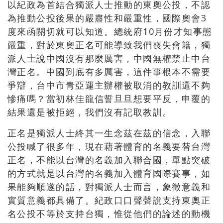
以紀政為首結合獨派人士推動的東奧公投，不認
為推動公投後果的嚴肅性和嚴重性，國際奧會3
度來函關切就可以知道。總統府10月份才知事態
嚴重，
對於東奧正名可能導致我們喪失會籍
，
獨
派人士說中國沒有那麼厲害
，
中國無權禁止中台
灣正名
。中國到底有多厲害，
這件事根本不需要
爭辯
，
台中市青亞運主辦權被取消的教訓還不夠
慘痛嗎
？當初
林佳龍信誓旦旦想要平反
，
申覆的
結果還是被拒絕
，
我們沒有記取教訓
。
正名是獨派人士終其一生念茲在茲的信念，入聯
公投喊了很多年，現在藉著體育的名義要替台灣
正名，不能以台灣的名義加入聯合國，單點突破
的方式就是以台灣的名義加入體育國際賽事，如
果能夠順遂的話，對獨派人士而言，象徵意義和
實質意義都具備了。紀政口口聲聲說支持東奧正
名公投不等於支持台獨，惟從他們的論述的動機