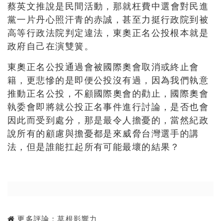
蔡英文
推說是民間活動
，
那就枉費中選會對民進
黨一片丹心照汗青的赤誠
，
甚至力挺行政院到被
高等行政法院判定違法
，
東奧正名公投根本就是
政府自己在演雙簧
。
東奧正名公投通過會被國際奧會取消或終止會
籍，更悲慘的是即便公投沒有過，因為我們執意
推動正名公投，不顧國際奧會的勸止，國際奧會
執委會即將就公投正名事件進行討論，是否也會
因此而受到處分，那是最令人擔憂的，當然紀政
說所有的顧慮與擔憂都是來威脅台灣選手的講
法，但是誰能扛起所有可能最壞的結果？
更多評論：
草根影響力