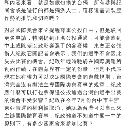
和內容來看，就是如假包換的台獨，所有參與記
者會或是遊行的都是獨派人士，這樣還需要裝腔
作勢的推託和切割嗎？
對於國際奧會來函提醒尊重公投自由，但是駁回
更名申請，特別提到正名公投通過，可能會遭到
中止或除籍以致影響選手的參賽權，東奧正名領
銜人紀政召開記者會表示，我們的選手不會因此
失去比賽的機會。紀政年輕時馳騁在國際奧運所
創的佳績，在體育界有一定的份量，但是不代表
現在她有權力可以決定國際奧會的遊戲規則，台
灣完全沒有辦法主導國際奧會賽事的規章，紀政
憑什麼可以打包票保證公投通過台灣的選手出賽
的機會不受影響？紀政在今年7月份台中市主辦
東亞青運的權利被取消，她認為台灣可以自己來
主辦國際體育賽事，紀政難道不知道中國一中的
原則下，有多少國家會來參加比賽？