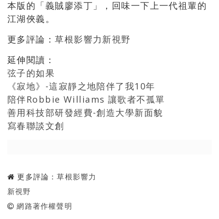
本版的「義賊廖添丁」，回味一下上一代祖輩的
江湖俠義。
更多評論：
草根影響力新視野
延伸閱讀：
弦子的如果
《寂地》-這寂靜之地陪伴了我10年
陪伴Robbie Williams 讓歌者不孤單
善用科技部研發經費-創造大學新面貌
寫春聯談文創
更多評論：
草根影響力
新視野
網路著作權聲明