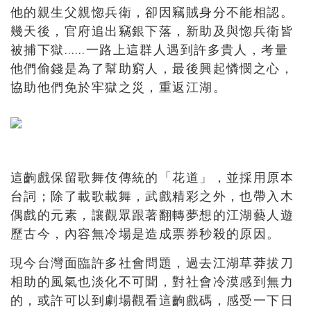
他的親生父親惚兵衛，卻因竊賊身分不能相認。
幾天後，官府追出竊銀下落，新助及與惚兵衛皆
被捕下獄……一路上這群人遇到許多貴人，考量
他們偷錢是為了幫助窮人，最後興起憐憫之心，
協助他們免於牢獄之災，重返江湖。
這齣戲保留歌舞伎傳統的「花道」，並採用原本
台詞；除了載歌載舞，武戲精彩之外，也帶入木
偶戲的元素，讓觀眾跟著翻轉夢想的江湖藝人遊
歷古今，內容無冷場是造成票券秒殺的原因。
現今台灣面臨許多社會問題，過去江湖草莽拔刀
相助的風氣也淡化不可聞，對社會冷漠感到無力
的，或許可以到劇場觀看這齣戲碼，感受一下日