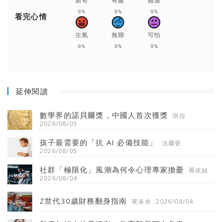
新奇
有趣
難過
0%
0%
0%
看完心情
生氣
無聊
可怕
0%
0%
0%
延伸閱讀
數學界的諾貝爾獎，中國人首次獲獎
琪拉
2026/08/05
孩子最需要的「抗 AI 必備技能」
法蘭瓷
2026/08/05
社群「極限化」風潮為何令心理專家擔憂
喬依絲
2026/08/04
Z世代30歲財務翻身指南
夜未央
2026/08/04