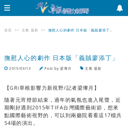
首頁
>>
文教
最新
>>
撫慰人心的劇作 日本版「義賊廖添丁」
撫慰人心的劇作 日本版「義賊廖添丁」
2015/03/13
Post by
梁瓈月
文教
最新
瀏覽數
1,941
次
【GRi草根影響力新視野/記者梁瓈月】
隨著元宵燈節結束，過年的氣氛也進入尾聲，近
期剛好遇到2015年TIFA台灣國際藝術節，想來
點國際藝術視野的，可以到兩廳院看看這17檔共
54場的演出。