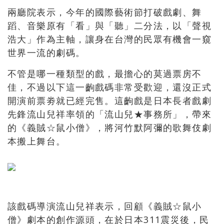
兩廳院表示，今年的國際藝術節打破戲劇、舞
蹈、音樂原有「看」與「聽」二分法，以「聲視
浩大」作為主軸，讓身在台灣的民眾有機會一窺
世界一流的劇碼。
不管是哪一種類型的戲，最擔心的莫過票房不
佳，不過以下這一齣戲碼非常受歡迎，還沒正式
開演前票劵就已經完售。這齣戲是日本長者戲劇
先鋒流山兒祥率領的「流山兒★事務所」，帶來
的《義賊☆鼠小僧》，將河竹默阿彌的歌舞伎劇
本搬上舞台。
該戲碼導演流山兒祥表示，回顧《義賊☆鼠小
僧》劇本的創作源頭，在於日本311震災後，民