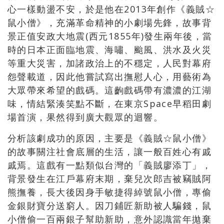
心一樣動盪不安，於是他在2013年創作《義賊☆
鼠小僧》，充滿革命精神的小劇場先鋒，故事背
景正值安政大地震(西元1855年)發生兩年後，當
時的日本正面臨地震、海嘯、颱風、洪水及火災
等重大災害，加諸政治上的不穩定，人民對幕府
怨聲載道，因此他嘗試寫出撫慰人心，用藝術為
大眾帶來希望的戲碼。這齣戲碼帶有濃濃的江湖
味，情結緊湊笑點不斷，在東京Space早稻田劇
場首演，果然得到廣大觀眾的迴響。
分析該劇成功的原因，主要是《義賊☆鼠小僧》
的故事關注社會底層的生活，讓一般百姓心有戚
戚焉。這戲有一點類似台灣的「義賊廖添丁」，
背景發生在江戶幕府末期，棄兒次郎吉被竊賊阿
熊撫養，長大後因身手敏捷得綽號鼠小僧，專偷
金銀財寶分送窮人。因刀鋪匠新助被人騙錢，鼠
小僧偷一百兩銀子幫助新助，意外認識當年拋棄