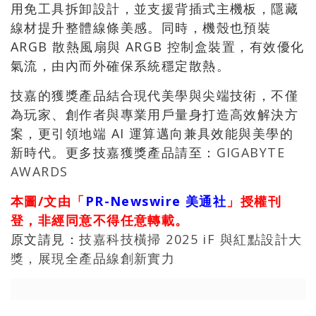
用免工具拆卸設計，並支援背插式主機板，隱藏
線材提升整體線條美感。同時，機殼也預裝
ARGB 散熱風扇與 ARGB 控制盒裝置，有效優化
氣流，由內而外確保系統穩定散熱。
技嘉的獲獎產品結合現代美學與尖端技術，不僅
為玩家、創作者與專業用戶量身打造高效解決方
案，更引領地端 AI 運算邁向兼具效能與美學的
新時代。更多技嘉獲獎產品請至：
GIGABYTE
AWARDS
本圖/文由「
PR-Newswire 美通社
」授權刊
登，非經同意不得任意轉載。
原文請見：
技嘉科技橫掃 2025 iF 與紅點設計大
獎，展現全產品線創新實力