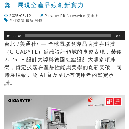
獎，展現全產品線創新實力
2025/05/12
Post by
PR-Newswire 美通社
合作媒體
最新
科技
瀏覽數
186
次
00:00
00:00
台北 /美通社/ — 全球電腦領導品牌技嘉科技
（GIGABYTE）延續設計領域的卓越表現，榮獲
2025 iF 設計大獎與德國紅點設計大獎多項殊
榮，肯定技嘉在產品性能與美學的創新突破，同
時展現致力於 AI 普及至所有使用者的堅定承
諾。