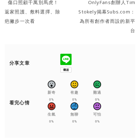
傷口照顧千萬別馬虎！
OnlyFans創辦人Tim
返家照護、敷料選擇、除
Stokely揭幕Subs.com：
疤撇步一次看
為所有創作者而設的新平
台
分享文章
新奇
有趣
難過
0%
0%
0%
看完心情
生氣
無聊
可怕
0%
0%
0%