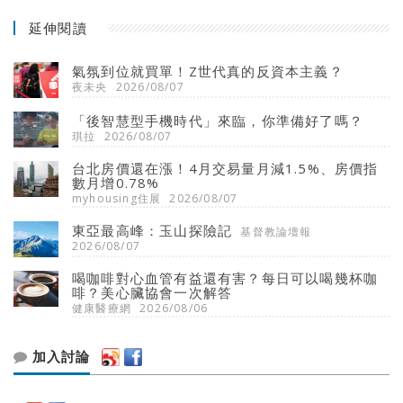
延伸閱讀
氣氛到位就買單！Z世代真的反資本主義？
夜未央
2026/08/07
「後智慧型手機時代」來臨，你準備好了嗎？
琪拉
2026/08/07
台北房價還在漲！4月交易量月減1.5%、房價指
數月增0.78%
myhousing住展
2026/08/07
東亞最高峰：玉山探險記
基督教論壇報
2026/08/07
喝咖啡對心血管有益還有害？每日可以喝幾杯咖
啡？美心臟協會一次解答
健康醫療網
2026/08/06
加入討論