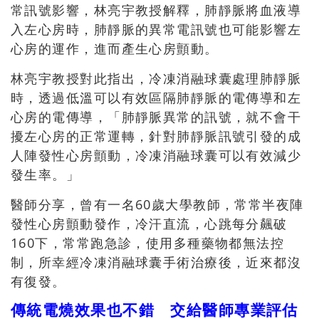
常訊號影響，林亮宇教授解釋，肺靜脈將血液導
入左心房時，肺靜脈的異常電訊號也可能影響左
心房的運作，進而產生心房顫動。
林亮宇教授對此指出，冷凍消融球囊處理肺靜脈
時，透過低溫可以有效區隔肺靜脈的電傳導和左
心房的電傳導，「肺靜脈異常的訊號，就不會干
擾左心房的正常運轉，針對肺靜脈訊號引發的成
人陣發性心房顫動，冷凍消融球囊可以有效減少
發生率。」
醫師分享，曾有一名60歲大學教師，常常半夜陣
發性心房顫動發作，冷汗直流，心跳每分飆破
160下，常常跑急診，使用多種藥物都無法控
制，所幸經冷凍消融球囊手術治療後，近來都沒
有復發。
傳統電燒效果也不錯 交給醫師專業評估