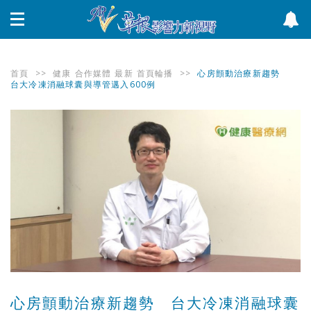
首頁
>>
健康
合作媒體
最新
首頁輪播
>>
心房顫動治療新趨勢
台大冷凍消融球囊與導管邁入600例
心房顫動治療新趨勢 台大冷凍消融球囊