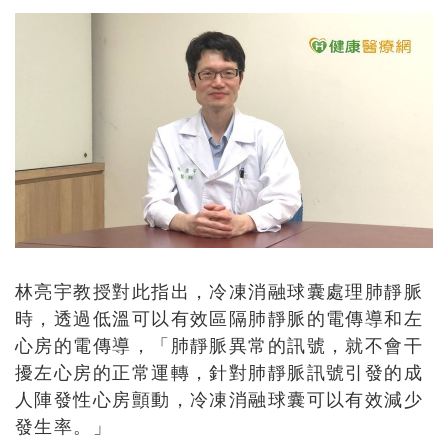
林亮宇教授對此指出，冷凍消融球囊處理肺靜脈
時，透過低溫可以有效區隔肺靜脈的電傳導和左
心房的電傳導，「肺靜脈異常的訊號，就不會干
擾左心房的正常運轉，針對肺靜脈訊號引發的成
人陣發性心房顫動，冷凍消融球囊可以有效減少
發生率。」