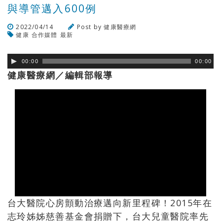
與導管邁入600例
2022/04/14
Post by
健康醫療網
健康
合作媒體
最新
瀏覽數
208
次
00:00
00:00
健康醫療網／編輯部報導
台大醫院心房顫動治療邁向新里程碑！2015年在
志玲姊姊慈善基金會捐贈下，台大兒童醫院率先