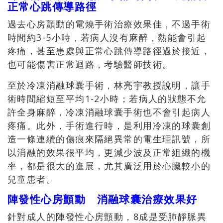
正常心跳傳導路徑
過去心房顫動的電燒手術治療效果佳，不過手術
時間約3-5小時，若病人沒有麻醉，熱能會引起
疼痛，甚至患處與正常心跳傳導路徑過於接近，
也可能傷害正常迴路，考驗醫師技術。
至於冷凍消融球囊手術，林亮宇教授說明，讓手
術時間縮短至平均1-2小時；若病人的狀態不允
許全身麻醉，冷凍消融球囊手術也不會引起病人
疼痛。此外，手術進行時，是利用冷凍的球囊創
造一條連續的傷痕來隔絕異常的電生理訊號，所
以消融的效果很平均，更減少波及正常組織的機
率，都是很大的進展，尤其廣泛用於心臟較小的
兒童患者。
陣發性心房顫動 消融球囊治療效果好
針對成人的陣發性心房顫動，8成是受肺靜脈異