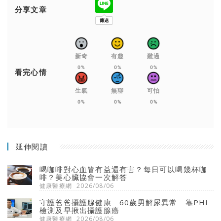
分享文章
新奇
有趣
難過
0%
0%
0%
看完心情
生氣
無聊
可怕
0%
0%
0%
延伸閱讀
喝咖啡對心血管有益還有害？每日可以喝幾杯咖
啡？美心臟協會一次解答
健康醫療網
2026/08/06
守護爸爸攝護腺健康 60歲男解尿異常 靠PHI
檢測及早揪出攝護腺癌
健康醫療網
2026/08/06