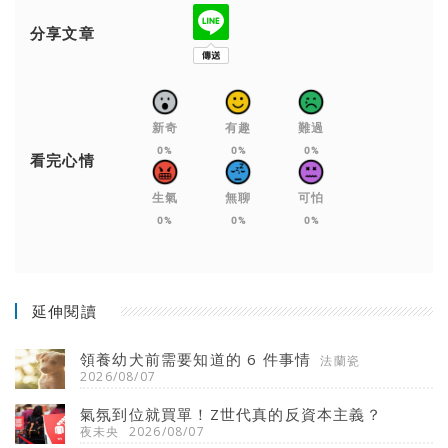
分享文章
新奇
有趣
難過
0%
0%
0%
看完心情
生氣
無聊
可怕
0%
0%
0%
延伸閱讀
領養幼犬前需要知道的 6 件事情
法蘭瓷
2026/08/07
氣氛到位就買單！Z世代真的反資本主義？
夜未央
2026/08/07