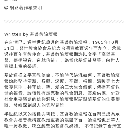
網路著作權聲明
Written by
基督教論壇報
在台灣已走過半世紀歲月的基督教論壇報，1965年10月
31日，普世教會協會為紀念台灣宣教百週年而創立。承載
過往百年宣教使命，基督教論壇報期許以文字「高舉基
督、傳揚福音、造就信徒」，為當代基督徒發聲、向世人
宣揚上帝的榮耀。
基於這樣文字宣教使命，不論時代洪流如何，基督教論壇
報始終堅持清新、客觀、深度、平衡、精簡、溫暖等七大
報導原則，持守信、望、愛的三大生命價值，傳播基督救
世的福音。論壇報有最完整的教會消息、靈糧供應、針對
社會重要議題的信仰洞見；論壇報彰顯跟隨基督的佳美腳
蹤、發崛深刻感人的雲彩見證。
半世紀以來的播種與耕耘，基督教論壇報在台灣已成為眾
教會與福音機構宣教最重要的媒體平台，論壇報也是華人
唯一跨教派、獨立經營的基督教媒體。 不僅記錄了台灣宣