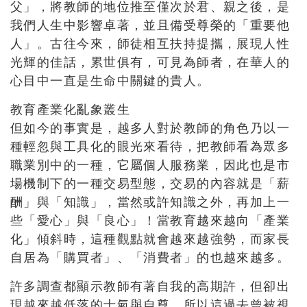
父」，將教師的地位推至僅次於君、親之後，是
我們人生中影響卓著，並且備受尊榮的「重要他
人」。古往今來，師徒相互扶持提攜，展現人性
光輝的佳話，累世俱有，可見為師者，在華人的
心目中一直是生命中關鍵的貴人。
教育產業化亂象叢生
但如今的事實是，越多人對於教師的角色乃以一
種輕忽與工具化的眼光來看待，把教師看為眾多
職業別中的一種，它屬個人服務業，因此也是市
場機制下的一種交易型態，交易的內容就是「薪
酬」與「知識」，當然或許知識之外，再加上一
些「愛心」與「良心」！當教育越來越向「產業
化」傾斜時，這種觀點就會越來越強勢，而家長
自居為「購買者」、「消費者」的也越來越多。
許多調查都顯示教師有著自我的高期許，但卻出
現越來越低落的士氣與自尊，所以這過去曾被視