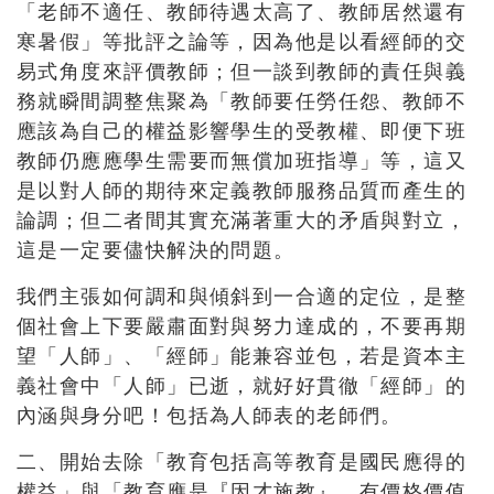
「老師不適任、教師待遇太高了、教師居然還有
寒暑假」等批評之論等，因為他是以看經師的交
易式角度來評價教師；但一談到教師的責任與義
務就瞬間調整焦聚為「教師要任勞任怨、教師不
應該為自己的權益影響學生的受教權、即便下班
教師仍應應學生需要而無償加班指導」等，這又
是以對人師的期待來定義教師服務品質而產生的
論調；但二者間其實充滿著重大的矛盾與對立，
這是一定要儘快解決的問題。
我們主張如何調和與傾斜到一合適的定位，是整
個社會上下要嚴肅面對與努力達成的，不要再期
望「人師」、「經師」能兼容並包，若是資本主
義社會中「人師」已逝，就好好貫徹「經師」的
內涵與身分吧！包括為人師表的老師們。
二、開始去除「教育包括高等教育是國民應得的
權益」與「教育應是『因才施教』、有價格價值