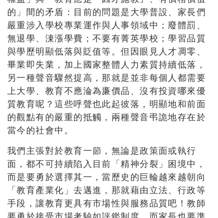
的」間的矛盾：目前的問題是大學普設、家長們
嚴重涉入學校專業運作與人事領域中；廢體罰、
無退學、涷漲學費；不要有菁英學校；學習品質
與學歷明顯低落與貶值等。但因眼見人才凋零、
畢業即失業，加上國家整體人力素質持續低落，
另一種聲音驟然提高，那就是並非每個人都需要
上大學、教育不應淪為廉價品、沒有投資哪來優
質教育呢？這些呼聲也此起彼落，明顯地和前面
的觀點有的嚴重的抵觸，兩種聲音弔詭地存在於
當今的社會中。
我們主張對於教育一節，無論是政策面或執行
面，都不可持續陷入目前「精神分裂」困境中，
而是要勇於選擇其一，當歷史的巨輪越來越朝向
「教育產業化」去邁進，那就藉由立法、行政等
手段，讓教育更具有市場性與服務品質吧！教師
要勇於接受市場考驗如評鑑制度，而家長也要準