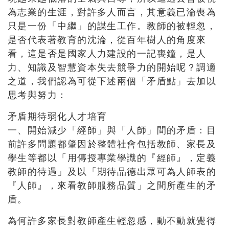
為志業的生涯，對許多人而言，其意義已淪喪為
只是一份「中繼」的謀生工作。教師的被輕忽，
是否代表著教育的沈淪，從百年樹人的角度來
看，這是否是國家人力建設的一記喪鐘，是人
力、知識及智慧資本失去競爭力的開始呢？調適
之道，我們認為可從下述兩個「矛盾點」去加以
思考與努力：
矛盾期待弱化人才培育
一、開始減少「經師」與「人師」間的矛盾：目
前許多問題都肇因於整體社會包括教師、家長及
學生等都以「用傳授專業學識的『經師』，定義
教師的待遇」及以「期待品德出眾可為人師表的
『人師』，來看教師服務品質」之間所產生的矛
盾。
為何許多家長對教師產生輕忽感，動不動就覺得