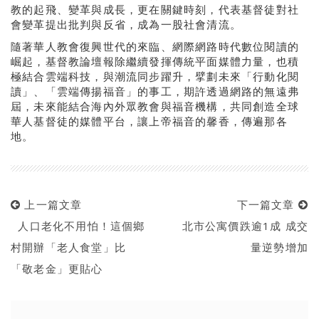
教的起飛、變革與成長，更在關鍵時刻，代表基督徒對社
會變革提出批判與反省，成為一股社會清流。
隨著華人教會復興世代的來臨、網際網路時代數位閱讀的
崛起，基督教論壇報除繼續發揮傳統平面媒體力量，也積
極結合雲端科技，與潮流同步躍升，擘劃未來「行動化閱
讀」、「雲端傳揚福音」的事工，期許透過網路的無遠弗
屆，未來能結合海內外眾教會與福音機構，共同創造全球
華人基督徒的媒體平台，讓上帝福音的馨香，傳遍那各
地。
上一篇文章
下一篇文章
人口老化不用怕！這個鄉
北市公寓價跌逾1成 成交
村開辦「老人食堂」比
量逆勢增加
「敬老金」更貼心