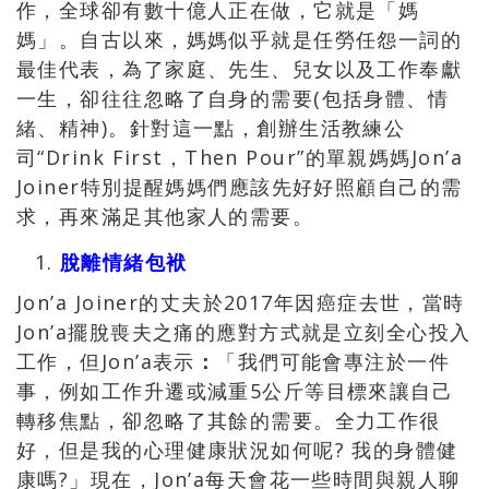
作，全球卻有數十億人正在做，它就是「媽
媽」。自古以來，媽媽似乎就是任勞任怨一詞的
最佳代表，為了家庭、先生、兒女以及工作奉獻
一生，卻往往忽略了自身的需要(包括身體、情
緒、精神)。針對這一點，創辦生活教練公
司“Drink First，Then Pour”的單親媽媽Jon’a
Joiner特別提醒媽媽們應該先好好照顧自己的需
求，再來滿足其他家人的需要。
脫離情緒包袱
Jon’a Joiner的丈夫於2017年因癌症去世，當時
Jon’a擺脫喪夫之痛的應對方式就是立刻全心投入
工作，但Jon’a表示
：
「我們可能會專注於一件
事，例如工作升遷或減重5公斤等目標來讓自己
轉移焦點，卻忽略了其餘的需要。全力工作很
好，但是我的心理健康狀況如何呢? 我的身體健
康嗎?」現在，Jon’a每天會花一些時間與親人聊