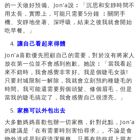
的一天做好預備。Jon’a說
：
「沉思和安靜時間不
用太長，實際上，可能只需要5分鐘
：
關閉手
機、安靜地坐著、深呼吸，結束之後我就會開始
吃早餐。」
讓自己看起來得體
Jon’a喜歡優先照顧自己的需要，對於沒有將家人
放在第一位並不會感到抱歉。她說
：
「當我看起
來不錯時，我會感覺非常好。我是個睫毛女孩!
只要封城限制一解除，我就會立刻預約種睫毛的
時間。我可能還需要剪個頭髮、修個眉毛，但是
當我的睫毛搞定了，我會感覺自己很漂亮。」
家務可以外包出去
大多數媽媽喜歡包辦一切家務，針對此點，Jon’a
的建議是「在有需要時別害怕尋求」。不論是食
物外送或是到府清潔服務，只要有助妳趕上朋友