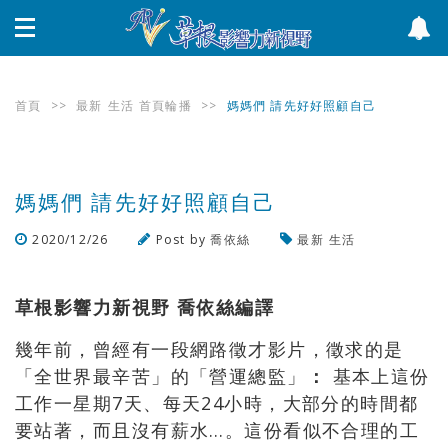
首頁
>>
最新
生活
首頁輪播
>>
媽媽們 請先好好照顧自己
媽媽們 請先好好照顧自己
2020/12/26
Post by
喬依絲
最新
生活
瀏覽數
269
次
草根影響力新視野 喬依絲編譯
幾年前，曾經有一段網路徵才影片，徵求的是
「全世界最辛苦」的「營運總監」
：
基本上這份
工作一星期7天、每天24小時，大部分的時間都
要站著，而且沒有薪水…。這份看似不合理的工