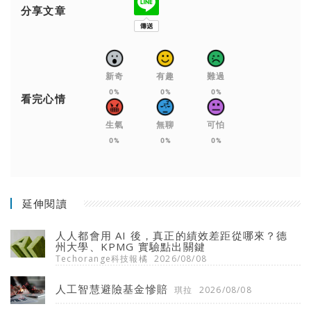
分享文章
新奇
有趣
難過
0%
0%
0%
看完心情
生氣
無聊
可怕
0%
0%
0%
延伸閱讀
人人都會用 AI 後，真正的績效差距從哪來？德
州大學、KPMG 實驗點出關鍵
Techorange科技報橘
2026/08/08
人工智慧避險基金慘賠
琪拉
2026/08/08