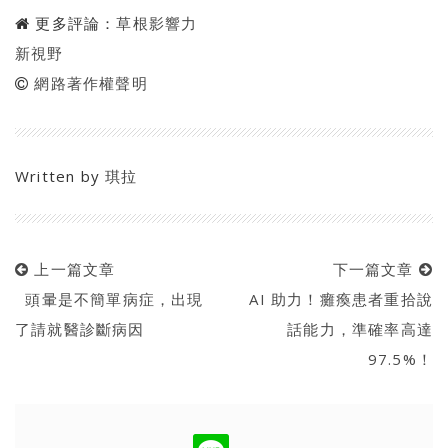
更多評論：
草根影響力
新視野
網路著作權聲明
Written by
琪拉
上一篇文章
下一篇文章
頭暈是不簡單病症，出現
AI 助力！癱瘓患者重拾說
了請就醫診斷病因
話能力，準確率高達
97.5%！