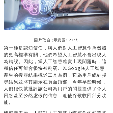
圖片取自:(示意圖
123rf
)
第一種是認知信任，與人們對人工智慧作為機器
的更高標準有關，他們希望人工智慧不會出現人
為錯誤。因此，當人工智慧確實出現問題時，這
種信任可能會很快被削弱。以Google人工智慧
產生的搜尋結果概述工具為例，它為用戶總結搜
尋結果並將其顯示在頁面頂部。今年早些時候，
人們很快就批評該公司為用戶的問題提供了令人
困惑甚至公然虛假的信息，迫使谷歌收回部分功
能。
研究者表示，人類對人工智慧內部運作的知識和