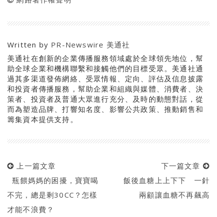
Written by
PR-Newswire 美通社
美通社在創新的企業傳播服務領域處於全球領先地位，幫
助全球企業和機構聯繫和接觸他們的目標受眾。美通社通
過其多渠道發佈網絡、受眾情報、定向、評估及信息披露
和投資者傳播服務，幫助企業和組織與媒體、消費者、決
策者、投資者及普通大眾進行充分、及時的動態對話，從
而為塑造品牌、打響知名度、影響公共政策、推動銷售和
籌集資本提供支持。
上一篇文章
下一篇文章
瓶餵媽媽的困擾，寶寶喝
飯後血糖上上下下 一針
不完，總是剩30CC？怎樣
兩顧讓血糖不再飆高
才能不浪費？