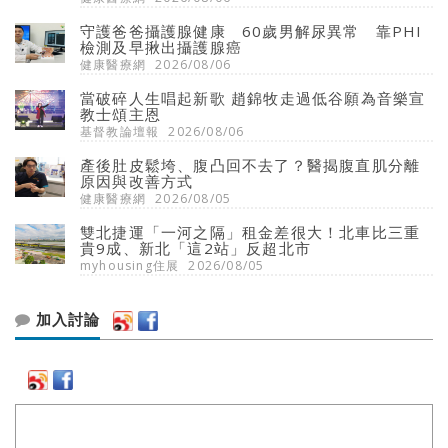
守護爸爸攝護腺健康 60歲男解尿異常 靠PHI
檢測及早揪出攝護腺癌
健康醫療網
2026/08/06
當破碎人生唱起新歌 趙錦牧走過低谷願為音樂宣
教士頌主恩
基督教論壇報
2026/08/06
產後肚皮鬆垮、腹凸回不去了？醫揭腹直肌分離
原因與改善方式
健康醫療網
2026/08/05
雙北捷運「一河之隔」租金差很大！北車比三重
貴9成、新北「這2站」反超北市
myhousing住展
2026/08/05
加入討論