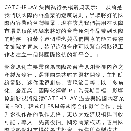
CATCHPLAY 集團執行長楊麗貞表示: 「以前是
我們以國際內容產業的遊戲規則，爭取將好的國
際內容帶給台灣觀眾，現在該是我們善用在國際
市場累積的經驗來將好的台灣原創作品帶到國際
的時候。很榮幸這個理念與我們團隊的能力獲得
文策院的青睞，希望這個合作可以幫台灣影視工
作者建立一個與國際接軌的新平台。」
影響原創主要業務為國際級台灣原創影視內容之
產製及發行，選擇國際共鳴的題材開發，主打院
線電影、迷你電視劇集、實境節目等，以「多角
化、全產業、國際化經營IP」為長期目標。影響
原創影視將延續CATCHPLAY 過去與跨國內容業
者HBO、韓國CJ E&M等國際合作夥伴合作，提
升影視作品的製作規格，更放大經濟規模與回收
可能，導入「先賣後拍」國際商業模式，善用國
際成熟影視市場的各式投資、預售與合製模式，