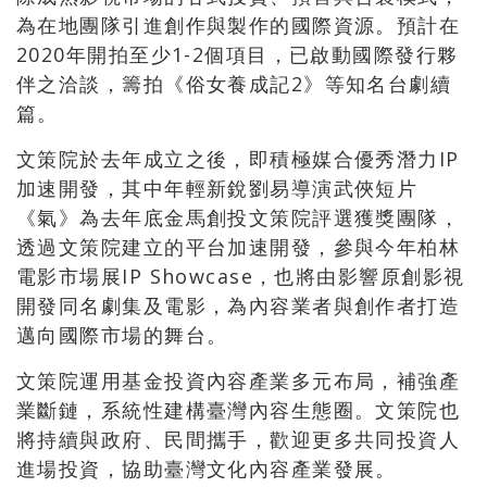
為在地團隊引進創作與製作的國際資源。預計在
2020年開拍至少1-2個項目，已啟動國際發行夥
伴之洽談，籌拍《俗女養成記2》等知名台劇續
篇。
文策院於去年成立之後，即積極媒合優秀潛力IP
加速開發，其中年輕新銳劉易導演武俠短片
《氣》為去年底金馬創投文策院評選獲獎團隊，
透過文策院建立的平台加速開發，參與今年柏林
電影市場展IP Showcase，也將由影響原創影視
開發同名劇集及電影，為內容業者與創作者打造
邁向國際市場的舞台。
文策院運用基金投資內容產業多元布局，補強產
業斷鏈，系統性建構臺灣內容生態圈。文策院也
將持續與政府、民間攜手，歡迎更多共同投資人
進場投資，協助臺灣文化內容產業發展。