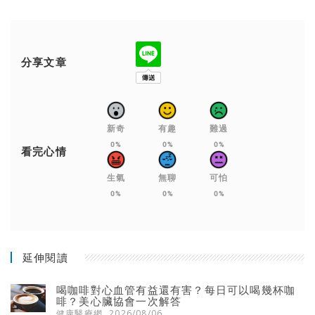
分享文章
新奇
有趣
難過
0%
0%
0%
看完心情
生氣
無聊
可怕
0%
0%
0%
延伸閱讀
喝咖啡對心血管有益還有害？每日可以喝幾杯咖
啡？美心臟協會一次解答
健康醫療網
2026/08/06