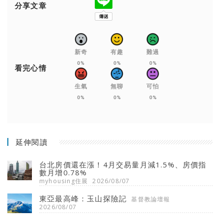
分享文章
新奇
有趣
難過
0%
0%
0%
看完心情
生氣
無聊
可怕
0%
0%
0%
延伸閱讀
台北房價還在漲！4月交易量月減1.5%、房價指
數月增0.78%
myhousing住展
2026/08/07
東亞最高峰：玉山探險記
基督教論壇報
2026/08/07