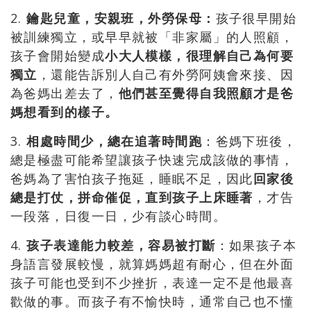
2.
鑰匙兒童，安親班，外勞保母：
孩子很早開始
被訓練獨立，或早早就被「非家屬」的人照顧，
孩子會開始變成
小大人模樣，很理解自己為何要
獨立
，還能告訴別人自己有外勞阿姨會來接、因
為爸媽出差去了，
他們甚至覺得自我照顧才是爸
媽想看到的樣子。
3.
相處時間少，總在追著時間跑
：爸媽下班後，
總是極盡可能希望讓孩子快速完成該做的事情，
爸媽為了害怕孩子拖延，睡眠不足，因此
回家後
總是打仗，拼命催促，直到孩子上床睡著
，才告
一段落，日復一日，少有談心時間。
4.
孩子表達能力較差，容易被打斷
：如果孩子本
身語言發展較慢，就算媽媽超有耐心，但在外面
孩子可能也受到不少挫折，表達一定不是他最喜
歡做的事。而孩子有不愉快時，通常自己也不懂