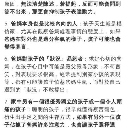
原因，
無法清楚陳述，若提起，反而可能會問到
答不出來，那更會抑制孩子表達動力。
5.
爸媽本身也是比較內向的人
：孩子天生就是模
仿家，尤其在觀察爸媽處理事情的態度上，如果
爸媽在對外也是過分客氣的樣子，孩子可能也會
變得寡言
。
6.
爸媽對孩子的「狀況」易怒者
：求好心切的爸
媽，在孩子心目中可能是嚴父嚴母形象，不苟言
笑，對表現要求很高，經常提到別家小孩的表現
等，都有可能讓孩子怕惹爸媽生氣，而對於自己
遇到的「狀況」不敢提出。
7.
家中另有一個很優秀獨立的孩子或一個令人頭
痛的孩子
：聰明的孩子，很早就懂得察言觀色，
衍生出手足之間的生存方式，
如果有另外一位孩
子佔據了爸媽許多注意力，也會讓孩子選擇迴