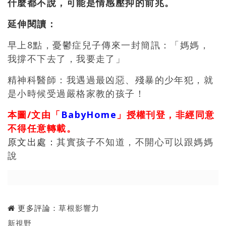
什麼都不說，可能是情感壓抑的前兆。
延伸閱讀：
早上8點，憂鬱症兒子傳來一封簡訊：「媽媽，
我撐不下去了，我要走了」
精神科醫師：我遇過最凶惡、殘暴的少年犯，就
是小時候受過嚴格家教的孩子！
本圖/文由「
BabyHome
」授權刊登，非經同意
不得任意轉載。
原文出處：
其實孩子不知道，不開心可以跟媽媽
說
更多評論：
草根影響力
新視野