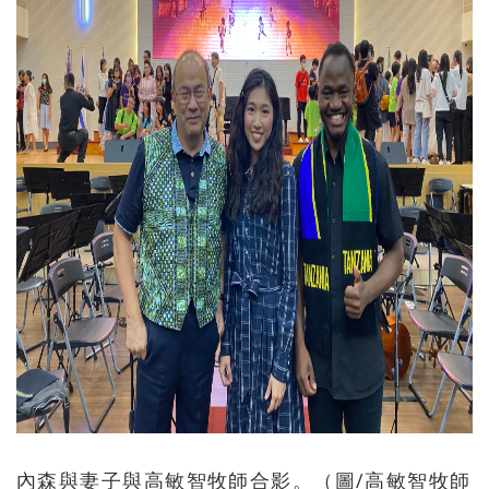
內森與妻子與高敏智牧師合影。（圖/高敏智牧師