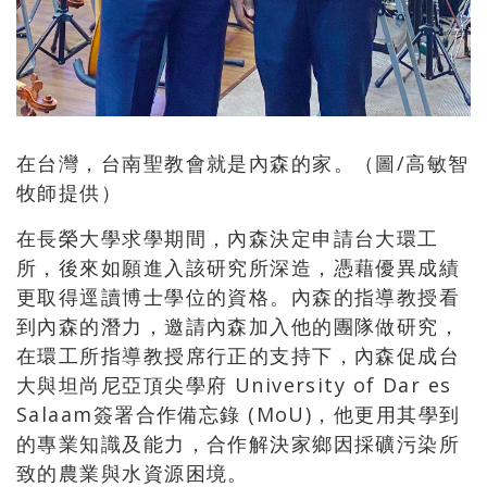
在台灣，台南聖教會就是內森的家。（圖/高敏智
牧師提供）
在長榮大學求學期間，內森決定申請台大環工
所，後來如願進入該研究所深造，憑藉優異成績
更取得逕讀博士學位的資格。內森的指導教授看
到內森的潛力，邀請內森加入他的團隊做研究，
在環工所指導教授席行正的支持下，內森促成台
大與坦尚尼亞頂尖學府 University of Dar es
Salaam簽署合作備忘錄 (MoU)，他更用其學到
的專業知識及能力，合作解決家鄉因採礦污染所
致的農業與水資源困境。