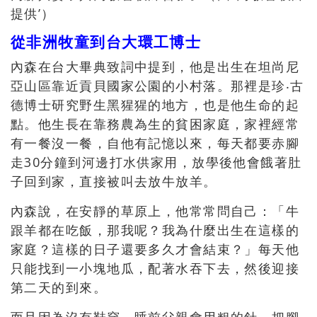
提供’）
從非洲牧童到台大環工博士
內森在台大畢典致詞中提到，他是出生在坦尚尼
亞山區靠近貢貝國家公園的小村落。那裡是珍‧古
德博士研究野生黑猩猩的地方，也是他生命的起
點。他生長在靠務農為生的貧困家庭，家裡經常
有一餐沒一餐，自他有記憶以來，每天都要赤腳
走30分鐘到河邊打水供家用，放學後他會餓著肚
子回到家，直接被叫去放牛放羊。
內森說，在安靜的草原上，他常常問自己：「牛
跟羊都在吃飯，那我呢？我為什麼出生在這樣的
家庭？這樣的日子還要多久才會結束？」每天他
只能找到一小塊地瓜，配著水吞下去，然後迎接
第二天的到來。
而且因為沒有鞋穿，睡前父親會用粗的針，把腳