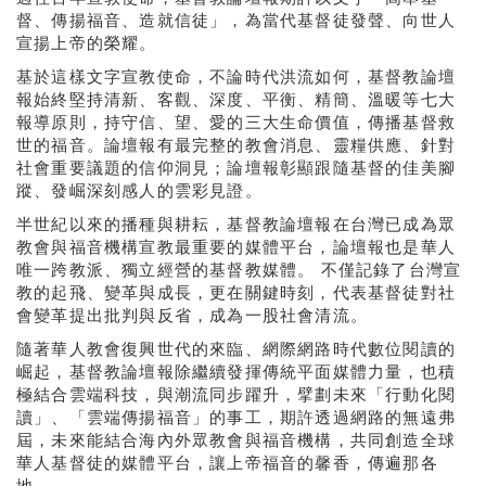
督、傳揚福音、造就信徒」，為當代基督徒發聲、向世人
宣揚上帝的榮耀。
基於這樣文字宣教使命，不論時代洪流如何，基督教論壇
報始終堅持清新、客觀、深度、平衡、精簡、溫暖等七大
報導原則，持守信、望、愛的三大生命價值，傳播基督救
世的福音。論壇報有最完整的教會消息、靈糧供應、針對
社會重要議題的信仰洞見；論壇報彰顯跟隨基督的佳美腳
蹤、發崛深刻感人的雲彩見證。
半世紀以來的播種與耕耘，基督教論壇報在台灣已成為眾
教會與福音機構宣教最重要的媒體平台，論壇報也是華人
唯一跨教派、獨立經營的基督教媒體。 不僅記錄了台灣宣
教的起飛、變革與成長，更在關鍵時刻，代表基督徒對社
會變革提出批判與反省，成為一股社會清流。
隨著華人教會復興世代的來臨、網際網路時代數位閱讀的
崛起，基督教論壇報除繼續發揮傳統平面媒體力量，也積
極結合雲端科技，與潮流同步躍升，擘劃未來「行動化閱
讀」、「雲端傳揚福音」的事工，期許透過網路的無遠弗
屆，未來能結合海內外眾教會與福音機構，共同創造全球
華人基督徒的媒體平台，讓上帝福音的馨香，傳遍那各
地。