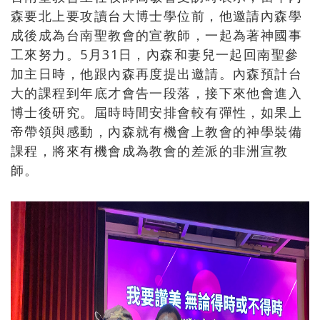
森要北上要攻讀台大博士學位前，他邀請內森學
成後成為台南聖教會的宣教師，一起為著神國事
工來努力。5月31日，內森和妻兒一起回南聖參
加主日時，他跟內森再度提出邀請。內森預計台
大的課程到年底才會告一段落，接下來他會進入
博士後研究。屆時時間安排會較有彈性，如果上
帝帶領與感動，內森就有機會上教會的神學裝備
課程，將來有機會成為教會的差派的非洲宣教
師。