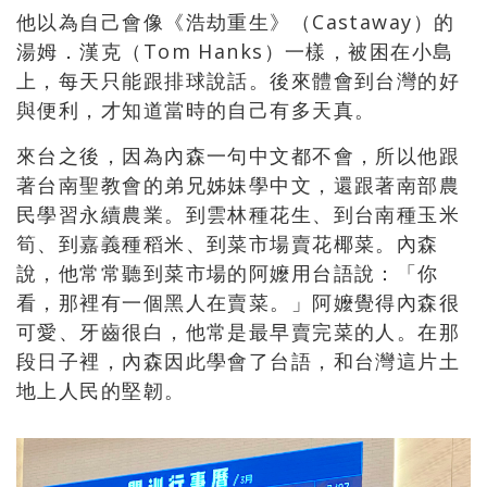
他以為自己會像《浩劫重生》（Castaway）的
湯姆．漢克（Tom Hanks）一樣，被困在小島
上，每天只能跟排球說話。後來體會到台灣的好
與便利，才知道當時的自己有多天真。
來台之後，因為內森一句中文都不會，所以他跟
著台南聖教會的弟兄姊妹學中文，還跟著南部農
民學習永續農業。到雲林種花生、到台南種玉米
筍、到嘉義種稻米、到菜市場賣花椰菜。內森
說，他常常聽到菜市場的阿嬤用台語說：「你
看，那裡有一個黑人在賣菜。」阿嬤覺得內森很
可愛、牙齒很白，他常是最早賣完菜的人。在那
段日子裡，內森因此學會了台語，和台灣這片土
地上人民的堅韌。