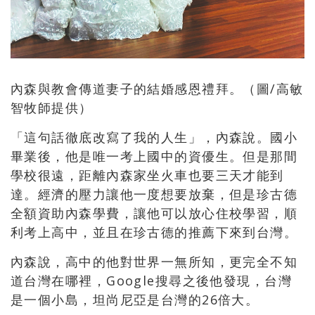
內森與教會傳道妻子的結婚感恩禮拜。（圖/高敏
智牧師提供）
「這句話徹底改寫了我的人生」，內森說。國小
畢業後，他是唯一考上國中的資優生。但是那間
學校很遠，距離內森家坐火車也要三天才能到
達。經濟的壓力讓他一度想要放棄，但是珍古德
全額資助內森學費，讓他可以放心住校學習，順
利考上高中，並且在珍古德的推薦下來到台灣。
內森說，高中的他對世界一無所知，更完全不知
道台灣在哪裡，Google搜尋之後他發現，台灣
是一個小島，坦尚尼亞是台灣的26倍大。