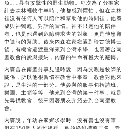
魚……具有攻擊性的野生動物。每次為了分擔家
計去森林裡牧牛羊時，他都感到懼怕，但在森林
裡沒有任何人可以陪伴和幫助他的時間裡，他養
成與神獨處、對話的習慣。神不只是他的陪伴
者，也是他遇到危險時求告的對象，更是他患難
中隨時的幫助。後來內森在家鄉遇到珍古德博士
後，有機會遠渡重洋來到台灣求學，也因著台南
聖教會的愛與接納，內森的生命有極大的翻轉。
內森曾在南聖分享見證時說，因為父親是牧師的
關係，所以他很習慣在教會中事奉，教會對他來
說，是生活的一部分。他參與的服事包括詩班、
樂團、主領等等。他來到台灣的第一件事，就是
先尋找教會，後來因著朋友介紹去到台南聖教
會。
內森說，年幼在家鄉求學時，沒有書也沒有筆，
但在150個人的班級裡，他始終維持前三名，老