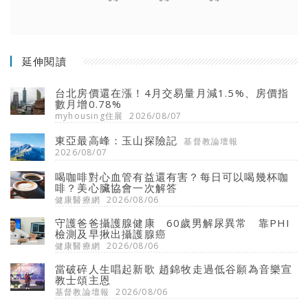
延伸閱讀
台北房價還在漲！4月交易量月減1.5%、房價指
數月增0.78%
myhousing住展
2026/08/07
東亞最高峰：玉山探險記
基督教論壇報
2026/08/07
喝咖啡對心血管有益還有害？每日可以喝幾杯咖
啡？美心臟協會一次解答
健康醫療網
2026/08/06
守護爸爸攝護腺健康 60歲男解尿異常 靠PHI
檢測及早揪出攝護腺癌
健康醫療網
2026/08/06
當破碎人生唱起新歌 趙錦牧走過低谷願為音樂宣
教士頌主恩
基督教論壇報
2026/08/06