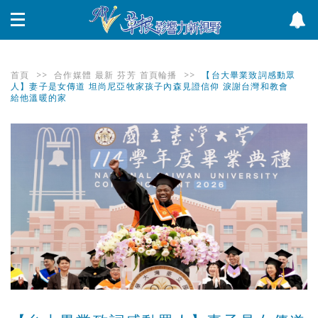
首頁
>>
合作媒體
最新
芬芳
首頁輪播
>>
【台大畢業致詞感動眾
人】妻子是女傳道 坦尚尼亞牧家孩子內森見證信仰 淚謝台灣和教會
給他溫暖的家