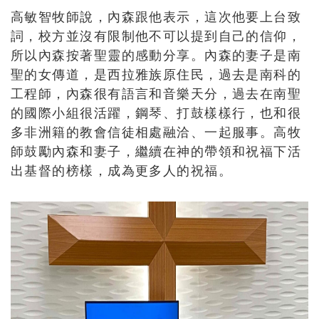
高敏智牧師說，內森跟他表示，這次他要上台致
詞，校方並沒有限制他不可以提到自己的信仰，
所以內森按著聖靈的感動分享。內森的妻子是南
聖的女傳道，是西拉雅族原住民，過去是南科的
工程師，內森很有語言和音樂天分，過去在南聖
的國際小組很活躍，鋼琴、打鼓樣樣行，也和很
多非洲籍的教會信徒相處融洽、一起服事。高牧
師鼓勵內森和妻子，繼續在神的帶領和祝福下活
出基督的榜樣，成為更多人的祝福。