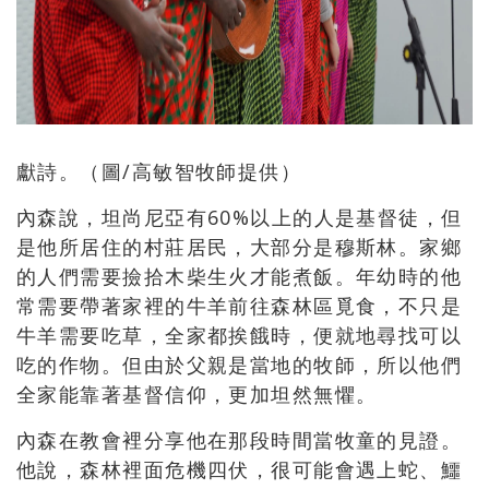
獻詩。（圖/高敏智牧師提供）
內森說，坦尚尼亞有60%以上的人是基督徒，但
是他所居住的村莊居民，大部分是穆斯林。家鄉
的人們需要撿拾木柴生火才能煮飯。年幼時的他
常需要帶著家裡的牛羊前往森林區覓食，不只是
牛羊需要吃草，全家都挨餓時，便就地尋找可以
吃的作物。但由於父親是當地的牧師，所以他們
全家能靠著基督信仰，更加坦然無懼。
內森在教會裡分享他在那段時間當牧童的見證。
他說，森林裡面危機四伏，很可能會遇上蛇、鱷