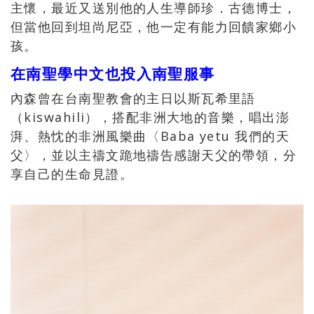
主懷，最近又送別他的人生導師珍．古德博士，
但當他回到坦尚尼亞，他一定有能力回饋家鄉小
孩。
在南聖學中文也投入南聖服事
內森曾在台南聖教會的主日以斯瓦希里語
（kiswahili），搭配非洲大地的音樂，唱出澎
湃、熱忱的非洲風樂曲〈Baba yetu 我們的天
父〉，並以主禱文跪地禱告感謝天父的帶領，分
享自己的生命見證。