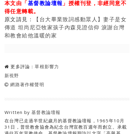
本文由「
基督教論壇報
」授權刊登，非經同意不
得任意轉載。
原文請見：
【台大畢業致詞感動眾人】妻子是女
傳道 坦尚尼亞牧家孩子內森見證信仰 淚謝台灣
和教會給他溫暖的家
更多評論：
草根影響力
新視野
網路著作權聲明
Written by
基督教論壇報
在台灣已走過半世紀歲月的基督教論壇報，1965年10月
31日，普世教會協會為紀念台灣宣教百週年而創立。承載
過往百年宣教使命，基督教論壇報期許以文字「高舉基