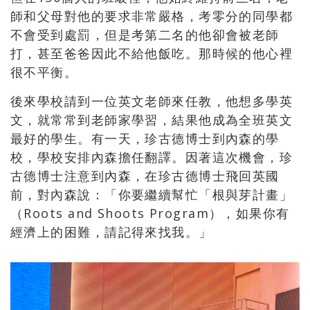
師和父母對他的要求非常嚴格，考零分的同學都
不會受到處罰，但是考第二名的他卻會被老師
打，甚至爸爸因此不給他飯吃。那時候的他心裡
很不平衡。
後來學校請到一位英文老師來任教，他想多學英
文，就常常到老師家學習，結果他成為全班英文
最好的學生。有一天，珍古德博士到內森的學
校，學校安排內森擔任翻譯。因著這次機會，珍
古德博士注意到內森，在珍古德博士飛回英國
前，對內森說：「你要繼續幫忙「根與芽計畫」
（Roots and Shoots Program），如果你有
經濟上的困難，請記得來找我。」