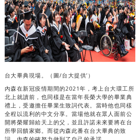
台大畢典現場。（圖/台大提供’）
內森在新冠疫情期間的2021年，考上台大環工所
北上就讀前，也同樣是在當年長榮大學的畢業典
禮上，受邀擔任畢業生致詞代表。當時他也同樣
全程以流利的中文分享。當場他就在眾人面前公
開將榮耀歸給天上的父，並且許諾未來要將在台
所學回饋家鄉。而從內森此番在台大畢典的致
詞，內森的確努力做到了自己的承諾。