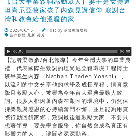
【台大畢業致詞感動眾人】妻子是女傳道
坦尚尼亞牧家孩子內森見證信仰 淚謝台
灣和教會給他溫暖的家
2026/06/16
Post by
基督教論壇報
合作媒體
最新
芬芳
瀏覽數
88
次
00:00
00:00
【記者梁敬彥/台北報導】今年台灣大學的畢業典
禮，代表國際生致詞的坦尚尼亞籍環境工程博士
班畢業生內森（Nathan Thadeo Yoashi），
以流利的中文分享他的求學及成長歷程，情真意
摯且激勵人心，被譽為今年台大畢典最動人致
詞。很多人都因著內森在艱困的環境中，仍然保
持樂觀與感恩的心持續奮鬥不懈，並且能夠用實
際行動回饋家鄉，致詞最後還鼓勵大家「不要只
想著領導，要先學會服務，你自然會成為真正有
影響力的人」，讓聞者深深動容。