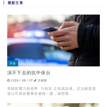
最新文章
評論
演不下去的抗中保台
2026 / 08 / 07
方剡旨
草根影響力新視野 方剡旨 之前就說過，京沅鎢業資
源公司黃姓董事長被殺一案，綠營要...