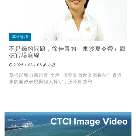
草根論壇
不是錢的問題，徐佳青的「東沙夏令營」戳
破官場底線
2026 / 08 / 06
小丞
草根影響力新視野 小丞 僑務委員會委員長徐佳青近
來的施政表現與個人操守，正不斷挑戰...