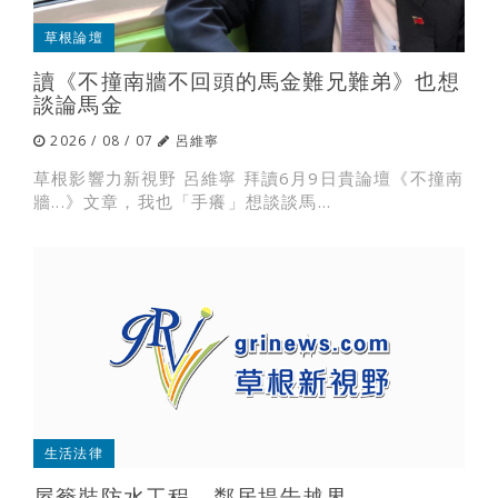
草根論壇
讀《不撞南牆不回頭的馬金難兄難弟》也想
談論馬金
2026 / 08 / 07
呂維寧
草根影響力新視野 呂維寧 拜讀6月9日貴論壇《不撞南
牆...》文章，我也「手癢」想談談馬...
生活法律
屋簷裝防水工程，鄰居提告越界