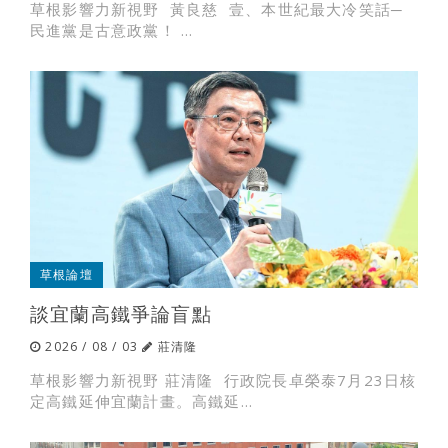
草根影響力新視野 黃良慈 壹、本世紀最大冷笑話─
民進黨是古意政黨！ ...
草根論壇
談宜蘭高鐵爭論盲點
2026 / 08 / 03
莊清隆
草根影響力新視野 莊清隆 行政院長卓榮泰7月23日核
定高鐵延伸宜蘭計畫。高鐵延...