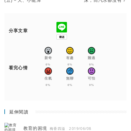
(五)－大、小龍潭
沫，而汽水卻沒有？
分享文章
新奇
有趣
難過
0%
0%
0%
看完心情
生氣
無聊
可怕
0%
0%
0%
延伸閱讀
教育的困境
梅香四溢
2019/06/08