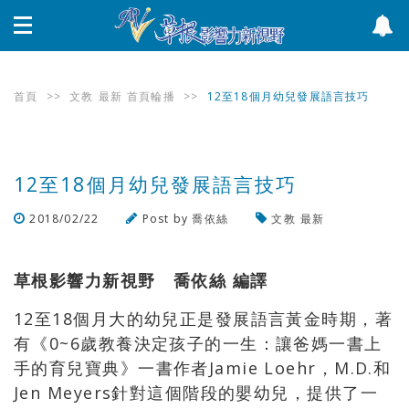
首頁
>>
文教
最新
首頁輪播
>>
12至18個月幼兒發展語言技巧
12至18個月幼兒發展語言技巧
2018/02/22
Post by
喬依絲
文教
最新
瀏覽數
3,350
次
草根影響力新視野 喬依絲 編譯
12至18個月大的幼兒正是發展語言黃金時期，著
有《0~6歲教養決定孩子的一生：讓爸媽一書上
手的育兒寶典》一書作者Jamie Loehr，M.D.和
Jen Meyers針對這個階段的嬰幼兒，提供了一