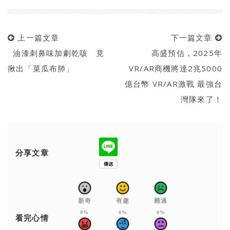
上一篇文章
下一篇文章
油漆刺鼻味加劇乾咳 竟
高盛預估，2025年
揪出「菜瓜布肺」
VR/AR商機將達2兆5000
億台幣 VR/AR激戰 最強台
灣隊來了！
分享文章
新奇
有趣
難過
0%
0%
0%
看完心情