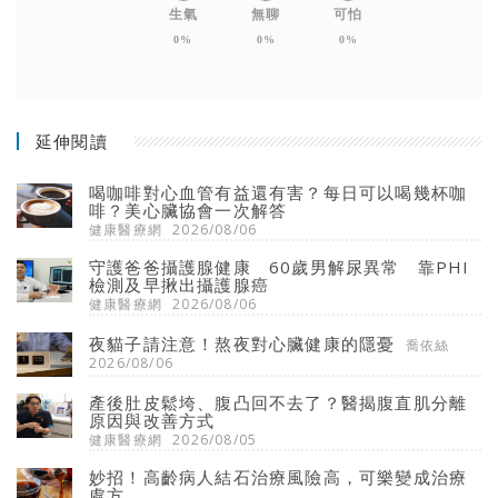
生氣
無聊
可怕
0%
0%
0%
延伸閱讀
喝咖啡對心血管有益還有害？每日可以喝幾杯咖
啡？美心臟協會一次解答
健康醫療網
2026/08/06
守護爸爸攝護腺健康 60歲男解尿異常 靠PHI
檢測及早揪出攝護腺癌
健康醫療網
2026/08/06
夜貓子請注意！熬夜對心臟健康的隱憂
喬依絲
2026/08/06
產後肚皮鬆垮、腹凸回不去了？醫揭腹直肌分離
原因與改善方式
健康醫療網
2026/08/05
妙招！高齡病人結石治療風險高，可樂變成治療
處方