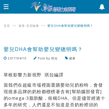
首頁
>>
健康
首頁輪播
>>
嬰兒DHA會幫助嬰兒變聰明嗎？
嬰兒DHA會幫助嬰兒變聰明嗎？
2017/04/10
Post by
琪拉
健康
瀏覽數
4,398
次
草根影響力新視野 琪拉編譯
當我們在超級市場裡面選購嬰幼兒奶粉時，會發
現很多品牌的奶粉都標榜著含有[幫助腦部發育]
的omega-3脂肪酸，俗稱DHA。但是儘管經過十
多年的研究，人們還是不知道是否奶粉裡頭的