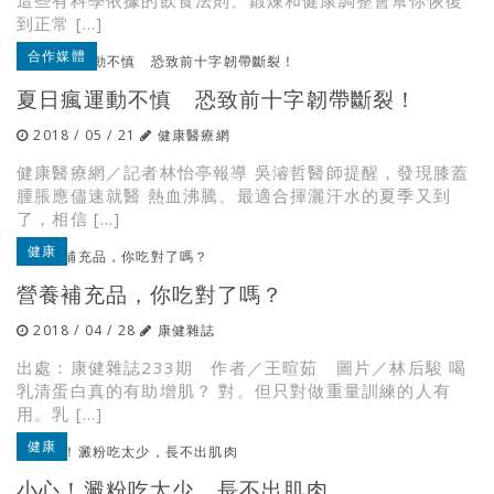
這些有科學依據的飲食法則、鍛煉和健康調整會幫你恢復
到正常 […]
合作媒體
夏日瘋運動不慎 恐致前十字韌帶斷裂！
2018 / 05 / 21
健康醫療網
健康醫療網／記者林怡亭報導 吳濬哲醫師提醒，發現膝蓋
腫脹應儘速就醫 熱血沸騰、最適合揮灑汗水的夏季又到
了，相信 […]
健康
營養補充品，你吃對了嗎？
2018 / 04 / 28
康健雜誌
出處：康健雜誌233期 作者／王暄茹 圖片／林后駿 喝
乳清蛋白真的有助增肌？ 對。但只對做重量訓練的人有
用。乳 […]
健康
小心！澱粉吃太少，長不出肌肉