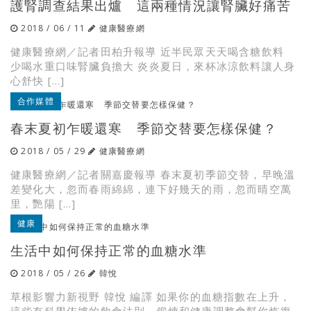
護腎調查結果出爐 這兩種情況讓腎臟好痛苦
2018 / 06 / 11
健康醫療網
健康醫療網／記者田柏升報導 近半民眾天天喝含糖飲料
少喝水重口味腎臟負擔大 炎炎夏日，來杯冰涼飲料讓人身
心舒快 […]
合作媒體
春末夏初乍暖還寒 季節交替要怎樣保健？
2018 / 05 / 29
健康醫療網
健康醫療網／記者關嘉慶報導 春末夏初季節交替，早晚溫
差變化大，忽而春雨綿綿，連下好幾天的雨，忽而晴空萬
里，艷陽 […]
健康
生活中如何保持正常的血糖水準
2018 / 05 / 26
韓悅
草根影響力新視野 韓悅 編譯 如果你的血糖指數在上升，