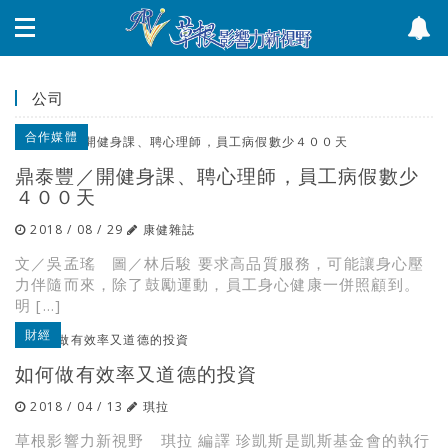
公司
合作媒體
鼎泰豐／開健身課、聘心理師，員工病假數少
４００天
2018 / 08 / 29
康健雜誌
文／吳孟瑤 圖／林后駿 要求高品質服務，可能讓身心壓
力伴隨而來，除了鼓勵運動，員工身心健康一併照顧到。
明 […]
財經
如何做有效率又道德的投資
2018 / 04 / 13
琪拉
草根影響力新視野 琪拉 編譯 珍凱斯是凱斯基金會的執行