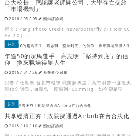
台大校長：應該讓老師開公司，大學存亡交給
「市場機制」
2016 / 05 / 05
關鍵評論網
撰文：Yang Photo Credit: neverbutterfly @ Flickr CC
By 2.0 […]
芬芳
年逾50的超馬選手 高志明「堅持到底」的信
仰 換來職場得勝人生
2016 / 01 / 26
基督教今日報
記者 / 杜胤廣 台北市報導 職業超馬選手高志明曾一度罹患
現代文明病，血壓曾一度飆到160mmHg，如今卻是罕
[…]
芬芳
共享經濟正夯！政院擬通過Airbnb在台合法化
2015 / 10 / 10
關鍵評論網