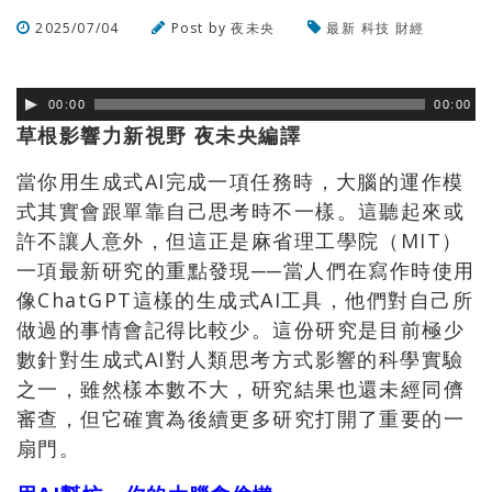
2025/07/04
Post by
夜未央
最新
科技
財經
瀏覽數
374
次
00:00
00:00
草根影響力新視野
夜未央編譯
當你用生成式AI完成一項任務時，大腦的運作模
式其實會跟單靠自己思考時不一樣。這聽起來或
許不讓人意外，但這正是麻省理工學院（MIT）
一項最新研究的重點發現──當人們在寫作時使用
像ChatGPT這樣的生成式AI工具，他們對自己所
做過的事情會記得比較少。這份研究是目前極少
數針對生成式AI對人類思考方式影響的科學實驗
之一，雖然樣本數不大，研究結果也還未經同儕
審查，但它確實為後續更多研究打開了重要的一
扇門。