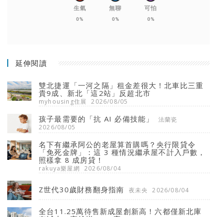
生氣
無聊
可怕
0%
0%
0%
延伸閱讀
雙北捷運「一河之隔」租金差很大！北車比三重
貴9成、新北「這2站」反超北市
myhousing住展
2026/08/05
孩子最需要的「抗 AI 必備技能」
法蘭瓷
2026/08/05
名下有繼承阿公的老屋算首購嗎？央行限貸令
「免死金牌」：這 3 種情況繼承屋不計入戶數，
照樣拿 8 成房貸！
rakuya樂屋網
2026/08/04
Z世代30歲財務翻身指南
夜未央
2026/08/04
全台11.25萬待售新成屋創新高！六都僅新北庫