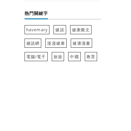
熱門關鍵字
havemary
健談
健康圖文
健談網
漫漫健康
健康漫畫
電腦/電子
旅遊
中國
教育