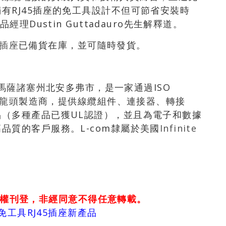
有RJ45插座的免工具設計不但可節省安裝時
理Dustin Guttadauro先生解釋道。
5插座
已備貨在庫，並可隨時發貨。
y總部位於馬薩諸塞州北安多弗市，是一家通過ISO
產品龍頭製造商，提供線纜組件、連接器、轉接
（多種產品已獲UL認證），並且為電子和數據
品質的客戶服務。L-com隸屬於美國
Infinite
權刊登，非經同意不得任意轉載。
的免工具RJ45插座新產品