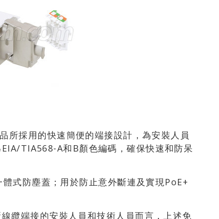
品所採用的快速簡便的端接設計，為安裝人員
A/TIA568-A和B顏色編碼，確保快速和防呆
一體式防塵蓋；用於防止意外斷連及實現PoE+
新線纜端接的安裝人員和技術人員而言，上述免