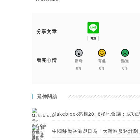
分享文章
看完心情
新奇
有趣
難過
0%
0%
0%
延伸閱讀
Makeblock亮相2018極地會議：
中國移動香港即日為「大灣區服務計劃