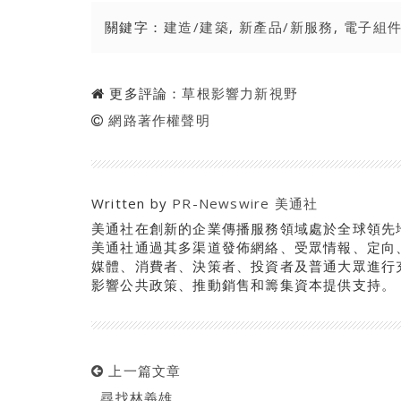
關鍵字：
建造/建築
,
新產品/新服務
,
電子組
更多評論：
草根影響力新視野
網路著作權聲明
Written by
PR-Newswire 美通社
美通社在創新的企業傳播服務領域處於全球領先
美通社通過其多渠道發佈網絡、受眾情報、定向
媒體、消費者、決策者、投資者及普通大眾進行
影響公共政策、推動銷售和籌集資本提供支持。
上一篇文章
尋找林義雄