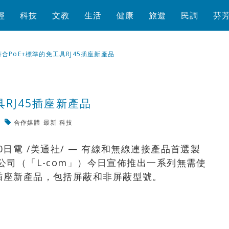
經
科技
文教
生活
健康
旅遊
民調
芬
符合PoE+標準的免工具RJ45插座新產品
具RJ45插座新產品
合作媒體
最新
科技
瀏覽數
456
次
0日電 /美通社/ — 有線和無線連接產品首選製
tivity公司（「L-com」）今日宣佈推出一系列無需使
5插座新產品，包括屏蔽和非屏蔽型號。