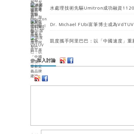
水處理技術先驅Umitron成功融資112
Dr. Michael FUbi富筆博士成為VdT
凱度攜手阿里巴巴：以「中國速度」重
加入討論