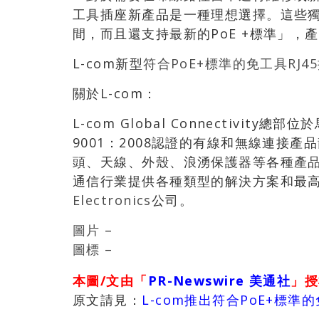
工具插座新產品是一種理想選擇。這些獨
間，而且還支持最新的PoE +標準」，產品經
L-com新型
符合PoE+標準的免工具RJ4
關於L-com：
L-com Global Connectivit
9001：2008認證的有線和無線連接
頭、天線、外殼、浪湧保護器等各種產品
通信行業提供各種類型的解決方案和最高
Electronics
公司。
圖片
–
圖標
–
本圖/文由「
PR-Newswire 美通社
」授
原文請見：
L-com推出符合PoE+標準