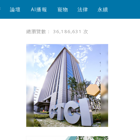
芳
論壇
AI播報
寵物
法律
永續
總瀏覽數：
36,186,631
次