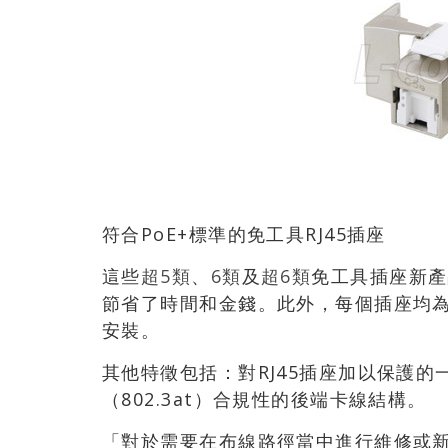
符合PoE+標準的免工具RJ45插座
這些
超5類
、
6類
及
超6類
免工具插座新產
節省了時間和金錢。此外，每個插座均為EI
安裝。
其他特徵包括：對RJ45插座加以保護的
（802.3at）合規性的後端卡線結構。
「對於需要在布線路徑當中進行維修或