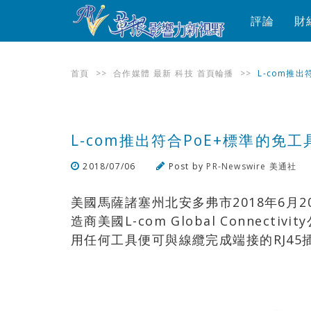
評論
財
首頁
>>
合作媒體
最新
科技
首頁輪播
>>
L-com推出
L-com推出符合PoE+標準的免工
2018/07/06
Post by
PR-Newswire 美通社
美國馬薩諸塞州北安多弗市2018年6月2
造商美國L-com Global Connec
用任何工具便可與線纜完成端接的RJ4