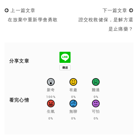
上一篇文章
下一篇文章
在放棄中重新學會勇敢
證交稅救健保，是解方還
是止痛藥？
分享文章
新奇
有趣
難過
100%
0%
0%
看完心情
生氣
無聊
可怕
0%
0%
0%