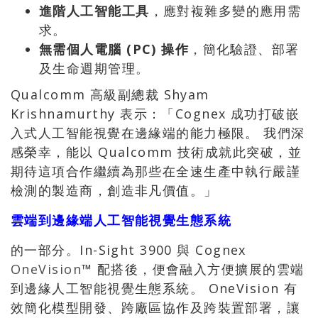
進階人工智能工具
，應對複雜多變的應用需
求。
無需個人電腦 (PC)
操作
，簡化驗證、部署
及生命週期管理。
Qualcomm 高級副總裁 Shyam
Krishnamurthy 表示：「Cognex 成功打破嵌
入式人工智能視覺在邊緣端的能力極限。 我們深
感榮幸，能以 Qualcomm 技術成就此突破，並
期待這項合作繼續為那些在全速生產中執行嚴謹
檢測的製造商，創造非凡價值。」
雲端
到
邊緣端人工智能視覺生態系統
的一部分。In-Sight 3900 與 Cognex
OneVision
™ 配搭後，便會融入方便擴展的雲端
到邊緣人工智能視覺生態系統。 OneVision 有
效簡化模型開發、跨廠區協作及跨裝置部署，讓