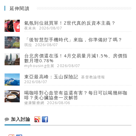
延伸閱讀
氣氛到位就買單！Z世代真的反資本主義？
夜未央
2026/08/07
「後智慧型手機時代」來臨，你準備好了嗎？
琪拉
2026/08/07
台北房價還在漲！4月交易量月減1.5%、房價指
數月增0.78%
myhousing住展
2026/08/07
東亞最高峰：玉山探險記
基督教論壇報
2026/08/07
喝咖啡對心血管有益還有害？每日可以喝幾杯咖
啡？美心臟協會一次解答
健康醫療網
2026/08/06
加入討論