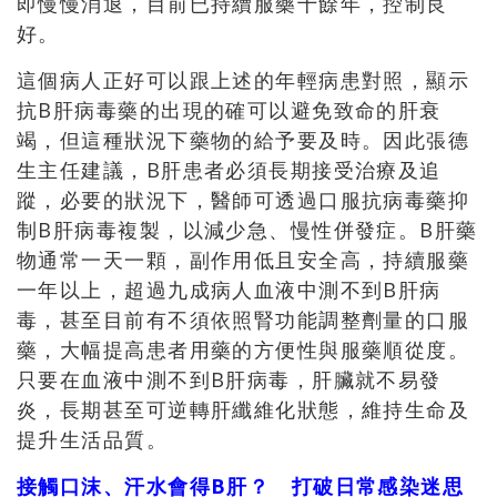
即慢慢消退，目前已持續服藥十餘年，控制良
好。
這個病人正好可以跟上述的年輕病患對照，顯示
抗B肝病毒藥的出現的確可以避免致命的肝衰
竭，但這種狀況下藥物的給予要及時。因此張德
生主任建議，B肝患者必須長期接受治療及追
蹤，必要的狀況下，醫師可透過口服抗病毒藥抑
制B肝病毒複製，以減少急、慢性併發症。B肝藥
物通常一天一顆，副作用低且安全高，持續服藥
一年以上，超過九成病人血液中測不到B肝病
毒，甚至目前有不須依照腎功能調整劑量的口服
藥，大幅提高患者用藥的方便性與服藥順從度。
只要在血液中測不到B肝病毒，肝臟就不易發
炎，長期甚至可逆轉肝纖維化狀態，維持生命及
提升生活品質。
接觸口沫、汗水會得B肝？ 打破日常感染迷思