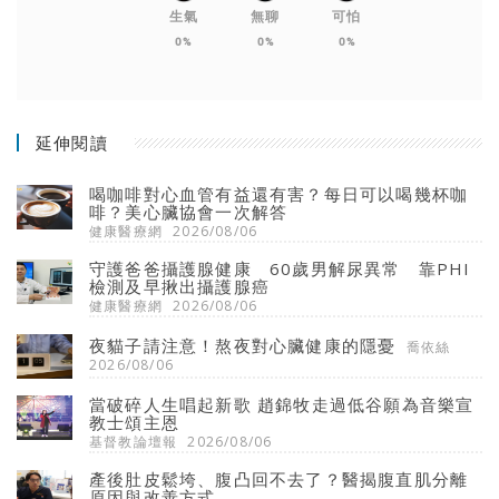
生氣
無聊
可怕
0%
0%
0%
延伸閱讀
喝咖啡對心血管有益還有害？每日可以喝幾杯咖
啡？美心臟協會一次解答
健康醫療網
2026/08/06
守護爸爸攝護腺健康 60歲男解尿異常 靠PHI
檢測及早揪出攝護腺癌
健康醫療網
2026/08/06
夜貓子請注意！熬夜對心臟健康的隱憂
喬依絲
2026/08/06
當破碎人生唱起新歌 趙錦牧走過低谷願為音樂宣
教士頌主恩
基督教論壇報
2026/08/06
產後肚皮鬆垮、腹凸回不去了？醫揭腹直肌分離
原因與改善方式