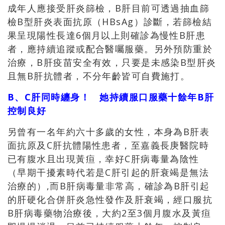
成年人應接受肝炎篩檢，B肝目前可透過抽血篩
檢B型肝炎表面抗原（HBsAg）診斷，若篩檢結
果呈現陽性長達6個月以上則確診為慢性B肝患
者，應持續追蹤或配合醫囑服藥。另外預防重於
治療，B肝疫苗安全有效，只要是未感染B型肝炎
且無B肝抗體者，不分年齡皆可自費施打。
B、C肝同時纏身！ 她持續服口服藥十餘年B肝
控制良好
另曾有一名年約六十多歲的女性，本身為B肝表
面抗原及C肝抗體陽性患者，至嘉義長庚醫院時
已有腹水且出現黃疸，幸好C肝病毒量為陰性
（早期干擾素時代若是C肝引起的肝衰竭是無法
治療的）,而B肝病毒量非常高，確診為B肝引起
的肝硬化合併肝炎急性發作及肝衰竭，經口服抗
B肝病毒藥物治療後，大約2至3個月腹水及黃疸