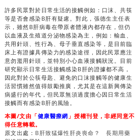
許多民眾對於日常生活的接觸例如：口沫、共筷
等是否會感染B肝有疑慮。對此，張德生主任表
示，雖然B肝病毒在帶原者體液內都存在，但仍
以血液及生殖道分泌物感染為主，例如：輸血、
共用針頭、性行為、母子垂直感染等，是目前臨
床上有證據具傳染力的感染途徑，因此民眾應注
意勿濫用針頭，並特別小心血液接觸狀況。目前
研究顯示日常生活接觸感染B肝的證據都不高，
因此對於公筷母匙、避免的口沫接觸等的健康生
活習慣雖然值得鼓勵推廣，尤其是在這新興傳染
病盛行的年代，但民眾無須過度擔心因日常生活
接觸而有感染B肝的風險。
本圖/文由「
健康醫療網
」授權刊登，非經同意不
得任意轉載。
原文出處：
B肝致猛爆性肝炎喪命？ 長期用藥