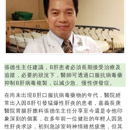
張德生主任建議，B肝患者必須長期接受治療及
追蹤，必要的狀況下，醫師可透過口服抗病毒藥
抑制B肝病毒複製，以減少急、慢性併發症。
在尚未出現B肝口服抗病毒藥物的年代，醫院經
常出入因B肝引發猛爆性肝炎的患者，嘉義長庚
醫院胃腸肝膽科張德生主任分享至今還是令他印
象深刻的個案，在多年前一位健壯的年輕人因急
性肝炎求診，初到急診室時神情雖然疲憊，但其