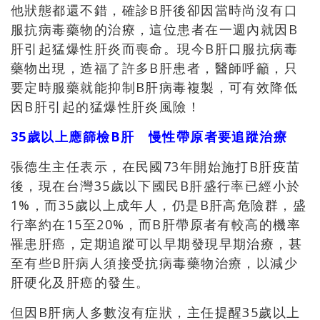
他狀態都還不錯，確診B肝後卻因當時尚沒有口
服抗病毒藥物的治療，這位患者在一週內就因B
肝引起猛爆性肝炎而喪命。現今B肝口服抗病毒
藥物出現，造福了許多B肝患者，醫師呼籲，只
要定時服藥就能抑制B肝病毒複製，可有效降低
因B肝引起的猛爆性肝炎風險！
35歲以上應篩檢B肝 慢性帶原者要追蹤治療
張德生主任表示，在民國73年開始施打B肝疫苗
後，現在台灣35歲以下國民B肝盛行率已經小於
1%，而35歲以上成年人，仍是B肝高危險群，盛
行率約在15至20%，而B肝帶原者有較高的機率
罹患肝癌，定期追蹤可以早期發現早期治療，甚
至有些B肝病人須接受抗病毒藥物治療，以減少
肝硬化及肝癌的發生。
但因B肝病人多數沒有症狀，主任提醒35歲以上