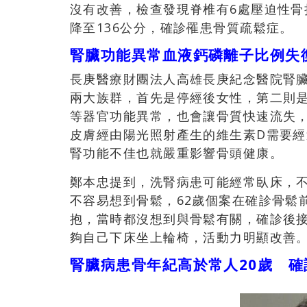
沒有改善，檢查發現脊椎有6處壓迫性骨折
降至136公分，確診罹患骨質疏鬆症。
腎臟功能異常血液鈣磷離子比例失
長庚醫療財團法人高雄長庚紀念醫院腎
兩大族群，首先是停經後女性，第二則
等器官功能異常，也會讓骨質快速流失
皮膚經由陽光照射產生的維生素D需要經
腎功能不佳也就嚴重影響骨頭健康。
鄭本忠提到，洗腎病患可能經常臥床，
不容易想到骨鬆，62歲個案在確診骨鬆
抱，當時都沒想到與骨鬆有關，確診後
夠自己下床坐上輪椅，活動力明顯改善
腎臟病患骨年紀高於常人20歲 