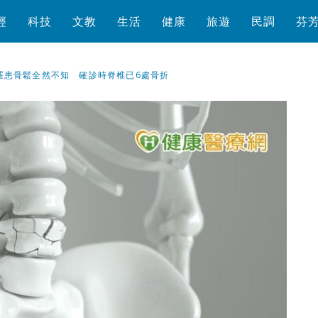
經
科技
文教
生活
健康
旅遊
民調
芬
罹患骨鬆全然不知 確診時脊椎已6處骨折