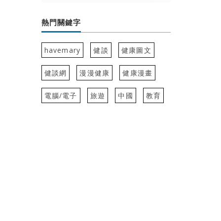
熱門關鍵字
havemary
健談
健康圖文
健談網
漫漫健康
健康漫畫
電腦/電子
旅遊
中國
教育