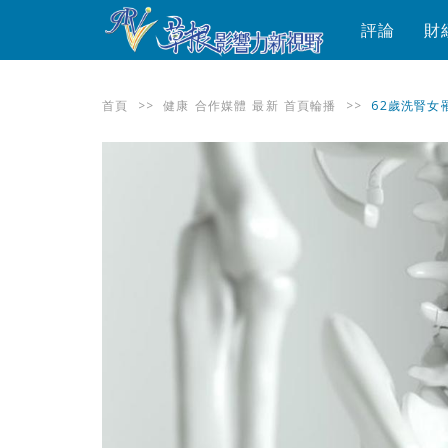
評論
財
首頁
>>
健康
合作媒體
最新
首頁輪播
>>
62歲洗腎女