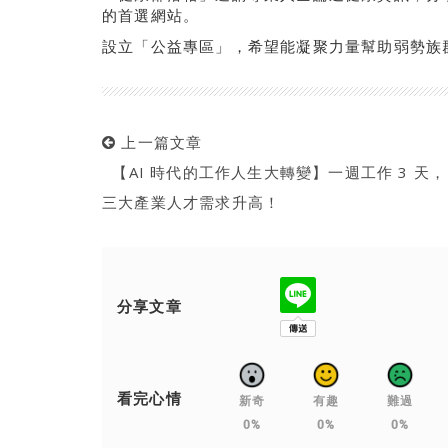
的首選網站。
設立「公益專區」，希望能凝聚力量幫助弱勢族
上一篇文章
【AI 時代的工作人生大轉變】一週工作 3 天，
三大產業人才需求升高！
分享文章
看完心情
新奇
有趣
難過
0%
0%
0%