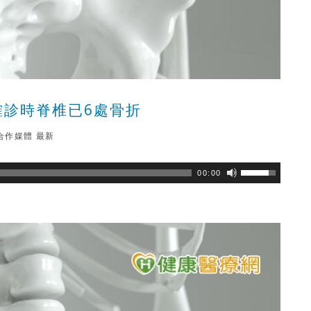
確診時脊椎已6處骨折
合作媒體
最新
瀏覽數
121
次
00:00