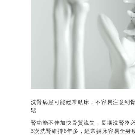
洗腎病患可能經常臥床，不容易注意到
鬆
腎功能不佳加快骨質流失，長期洗腎務必
3次洗腎維持6年多，經常躺床容易全身