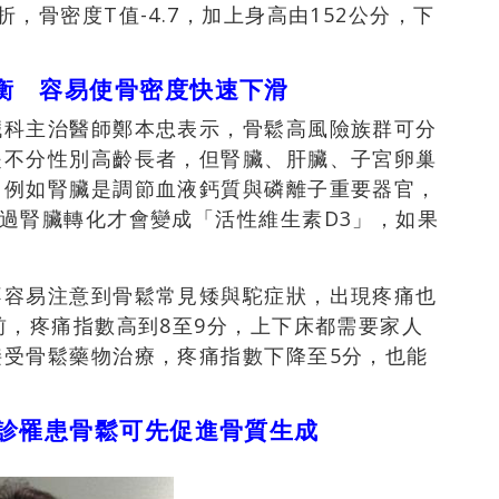
，骨密度T值-4.7，加上身高由152公分，下
衡 容易使骨密度快速下滑
臟科主治醫師鄭本忠表示，骨鬆高風險族群可分
是不分性別高齡長者，但腎臟、肝臟、子宮卵巢
，例如腎臟是調節血液鈣質與磷離子重要器官，
過腎臟轉化才會變成「活性維生素D3」，如果
不容易注意到骨鬆常見矮與駝症狀，出現疼痛也
前，疼痛指數高到8至9分，上下床都需要家人
接受骨鬆藥物治療，疼痛指數下降至5分，也能
。
確診罹患骨鬆可先促進骨質生成