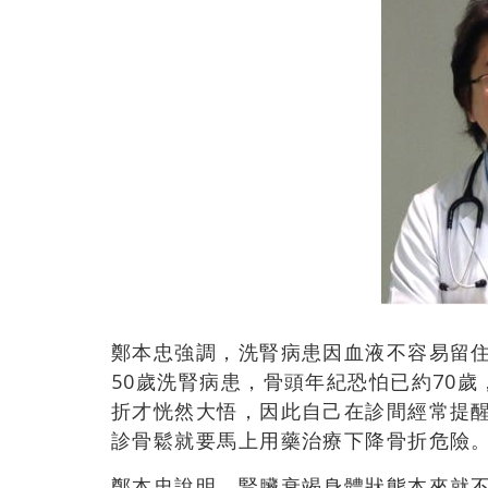
鄭本忠強調，洗腎病患因血液不容易留住
50歲洗腎病患，骨頭年紀恐怕已約70
折才恍然大悟，因此自己在診間經常提醒
診骨鬆就要馬上用藥治療下降骨折危險
鄭本忠說明，腎臟衰竭身體狀態本來就