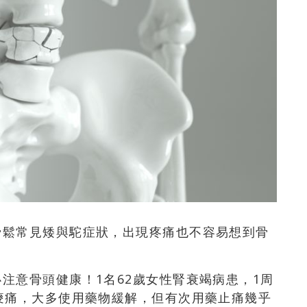
骨鬆常見矮與駝症狀，出現疼痛也不容易想到骨
注意骨頭健康！1名62歲女性腎衰竭病患，1周
痠痛，大多使用藥物緩解，但有次用藥止痛幾乎