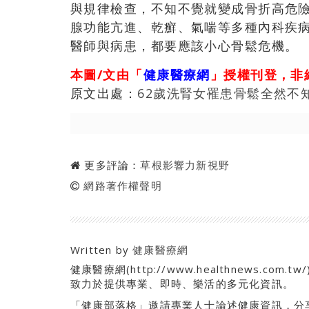
與規律檢查，不知不覺就變成骨折高危
腺功能亢進、乾癬、氣喘等多種內科疾
醫師與病患，都要應該小心骨鬆危機。
本圖/文由「
健康醫療網
」授權刊登，非
原文出處：
62歲洗腎女罹患骨鬆全然不
更多評論：
草根影響力新視野
網路著作權聲明
Written by
健康醫療網
健康醫療網(http://www.healthnews.
致力於提供專業、即時、樂活的多元化資訊。
「健康部落格」邀請專業人士論述健康資訊，分