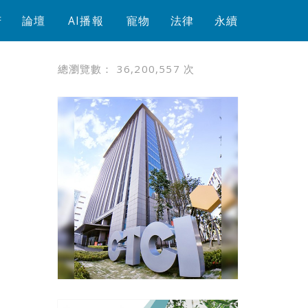
芳
論壇
AI播報
寵物
法律
永續
總瀏覽數：
36,200,557
次