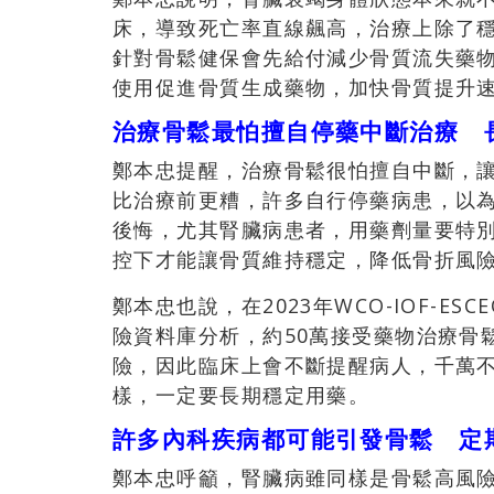
床，導致死亡率直線飆高，治療上除了
針對骨鬆健保會先給付減少骨質流失藥
使用促進骨質生成藥物，加快骨質提升
治療骨鬆最怕擅自停藥中斷治療 
鄭本忠提醒，治療骨鬆很怕擅自中斷，
比治療前更糟，許多自行停藥病患，以
後悔，尤其腎臟病患者，用藥劑量要特
控下才能讓骨質維持穩定，降低骨折風
鄭本忠也說，在2023年WCO-IOF-ES
險資料庫分析，約50萬接受藥物治療骨
險，因此臨床上會不斷提醒病人，千萬
樣，一定要長期穩定用藥。
許多內科疾病都可能引發骨鬆 定
鄭本忠呼籲，腎臟病雖同樣是骨鬆高風