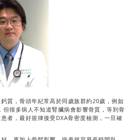
鈣質，骨頭年紀常高於同歲族群約20歲，例如
歲，但很多病人不知道腎臟病會影響骨質，等到骨
患者，最好規律接受DXA骨密度檢測，一旦確
。
不好，再加上骨鬆影響，病患很容易長時間臥