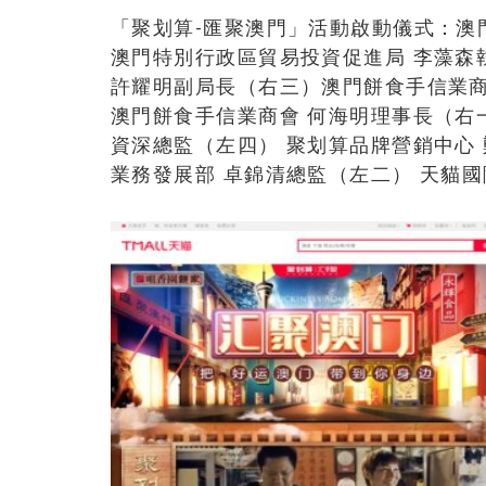
「聚划算-匯聚澳門」活動啟動儀式：澳
澳門特別行政區貿易投資促進局 李藻森
許耀明副局長（右三）澳門餅食手信業商
澳門餅食手信業商會 何海明理事長（右一）
資深總監（左四） 聚划算品牌營銷中心
業務發展部 卓錦清總監（左二） 天貓