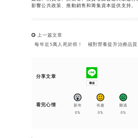
影響公共政策、推動銷售和籌集資本提供支持。
上一篇文章
每年近5萬人死於癌！ 補對營養提升治療品質
分享文章
看完心情
新奇
有趣
難過
0%
0%
0%