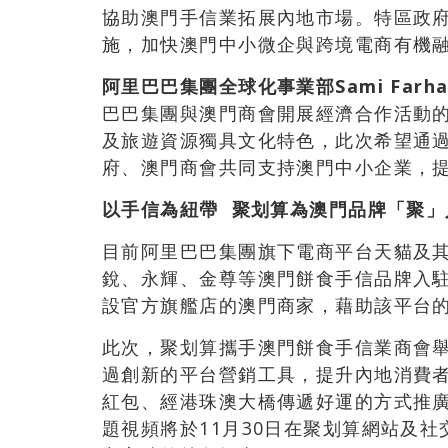
協助澳門手信業拓展內地市場。特區政
施，加快澳門中小微企與跨境電商有機
阿里巴巴集團全球化事業部
Sami Farh
巴巴集團與澳門商會開展經濟合作活動
及旅遊資源獨具文化特色，此次希望通
府、澳門商會共同支持澳門中小企業，
以手信為紐帶
聚划算為澳門品牌「聚」
目前阿里巴巴集團旗下電商平台天貓及
銳、永輝、金尊等澳門餅食手信品牌入
設官方旗艦店的澳門商家，藉助該平台
此次，聚划算攜手澳門餅食手信業商會舉
過創新的平台營銷工具，提升內地消費
紅包、經港珠澳大橋傳遞好運的方式推
題視頻將於11月30日在聚划算網站及