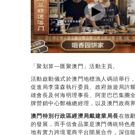
「聚划算—匯聚澳門」活動主頁。
活動啟動儀式於澳門地標漁人碼頭舉行
促進局李藻森執行委員、政府旅遊局許
雄會長及何海明理事長、阿里巴巴集團全球
牌營銷中心鄭楠總經理，以及澳門政商
澳門特別行政區經濟局戴建業局長
在致
的發展，而手信食品業是澳門傳統特色產
地有實力跨境電商平台開展合作，深信