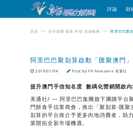
評論
財
首頁
>>
合作媒體
最新
科技
首頁輪播
>>
阿里巴巴聚
阿里巴巴聚划算啟動「匯聚澳門」
2019/01/04
Post by
PR-Newswire 美通社
提升澳門手信知名度
數碼化營銷開啟內
美通社/ — 阿里巴巴集團旗下團購平
門餅食手信業商會，推出「聚划算-匯聚
划算的平台推介予更多內地消費者，助
業開拓全新市場機遇。