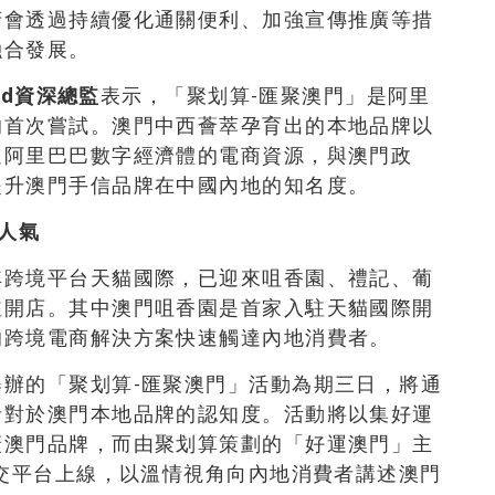
府會透過持續優化通關便利、加強宣傳推廣等措
融合發展。
ad
資深總監
表示，「聚划算-匯聚澳門」是阿里
的首次嘗試。澳門中西薈萃孕育出的本地品牌以
過阿里巴巴數字經濟體的電商資源，與澳門政
提升澳門手信品牌在中國內地的知名度。
人氣
其跨境平台天貓國際，已迎來咀香園、禮記、葡
駐開店。其中澳門咀香園是首家入駐天貓國際開
的跨境電商解決方案快速觸達內地消費者。
辦的「聚划算-匯聚澳門」活動為期三日，將通
者對於澳門本地品牌的認知度。活動將以集好運
廣澳門品牌，而由聚划算策劃的「好運澳門」主
社交平台上線，以溫情視角向內地消費者講述澳門