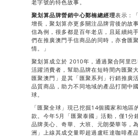
老字號的特色故事。
聚划算品牌營銷中心鄭楠總經理
表示：
增長，聚划算亦更多關注品牌背後的故
信為例，很多都是百年老店，且延續純
們在推廣澳門手信商品的同時，亦會匯
情。」
聚划算成立於 2010年，通過聚合阿里
活躍消費者，幫助品牌在短時間內匯聚大
匯聚澳門」是其「匯聚系列」行銷推廣
品質商品，助力不同地域的產品打開中
球。
「匯聚全球」現已挖掘14個國家和地區
款。今年5月「匯聚泰國」活動，僅1分
品牌美心、奇華、大班、元朗榮華等，
洲」上線其成交量即超過盧旺達咖啡產品