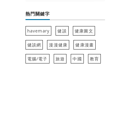
熱門關鍵字
havemary
健談
健康圖文
健談網
漫漫健康
健康漫畫
電腦/電子
旅遊
中國
教育