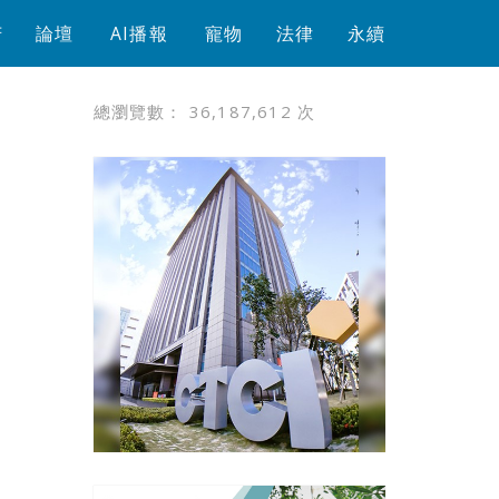
芳
論壇
AI播報
寵物
法律
永續
總瀏覽數：
36,187,612
次