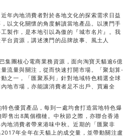
「近年內地消費者對於各地文化的探索需求日益
事，以文化關懷的角度解讀當地產品。以澳門手
手工製作，是本地引以為傲的『城市名片』。我
聚平台資源，講述澳門的品牌故事、風土人
巴巴集團核心電商業務資源，面向淘寶天貓逾6億
量流量與關注，從而快速打開市場。「聚划算-
活動之一，「匯聚系列」針對地域特色精選全球
國內地市場，亦能讓消費者足不出戶、買遍全
的特色優質產品，每到一處均會打造當地特色爆
鐘即售出8萬個榴槤。中秋節之際，亦聯合香港
為內地消費者帶來港味中秋。近期的「匯聚非
2017年全年在天貓上的成交量，並帶動關注盧