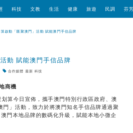
經
科技
文教
生活
健康
旅遊
民調
芬
划算啟動「匯聚澳門」活動 賦能澳門手信品牌
活動 賦能澳門手信品牌
合作媒體
最新
科技
瀏覽數
380
次
地商機
台聚划算今日宣佈，攜手澳門特別行政區政府、澳
澳門」活動，致力於將澳門知名手信品牌通過聚
力澳門本地品牌的數碼化升級，賦能本地小微企