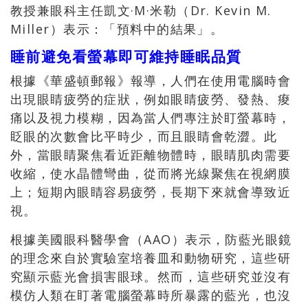
教授兼眼科主任凱文·M·米勒（Dr. Kevin M.
Miller）表示：「預料中的結果」。
睡前避免看螢幕即可維持睡眠品質
根據《華盛頓郵報》報導，人們在使用電腦時會
出現眼睛疲勞的症狀，例如眼睛疲勞、發熱、痠
痛以及視力模糊，因為當人們專注於盯螢幕時，
眨眼的次數會比平時少，而且眼睛會乾澀。此
外，當眼睛聚焦看近距離物體時，眼睛肌肉需要
收縮，使水晶體彎曲，從而將光線聚焦在視網膜
上；短期內眼睛容易疲勞，長期下來就會導致近
視。
根據美國眼科醫學會（AAO）表示，防藍光眼鏡
的理念來自於實驗室培養皿和動物研究，這些研
究顯示藍光會損害眼球。然而，這些研究並沒有
模仿人類在盯著電腦螢幕時所暴露的藍光，也沒