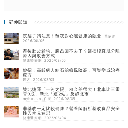
延伸閱讀
夜貓子請注意！熬夜對心臟健康的隱憂
喬依絲
2026/08/06
產後肚皮鬆垮、腹凸回不去了？醫揭腹直肌分離
原因與改善方式
健康醫療網
2026/08/05
妙招！高齡病人結石治療風險高，可樂變成治療
處方
鍾方
2026/08/05
雙北捷運「一河之隔」租金差很大！北車比三重
貴9成、新北「這2站」反超北市
myhousing住展
2026/08/05
非基改一定比較健康？營養師解析基改食品安全
性與常見迷思
健康醫療網
2026/08/04