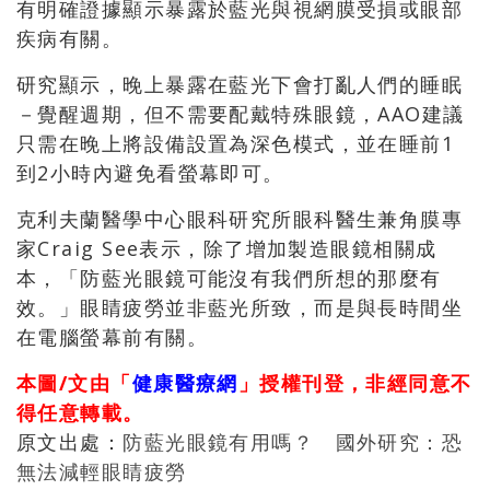
有明確證據顯示暴露於藍光與視網膜受損或眼部
疾病有關。
研究顯示，晚上暴露在藍光下會打亂人們的睡眠
－覺醒週期，但不需要配戴特殊眼鏡，AAO建議
只需在晚上將設備設置為深色模式，並在睡前1
到2小時內避免看螢幕即可。
克利夫蘭醫學中心眼科研究所眼科醫生兼角膜專
家Craig See表示，除了增加製造眼鏡相關成
本，「防藍光眼鏡可能沒有我們所想的那麼有
效。」眼睛疲勞並非藍光所致，而是與長時間坐
在電腦螢幕前有關。
本圖/文由「
健康醫療網
」授權刊登，非經同意不
得任意轉載。
原文出處：
防藍光眼鏡有用嗎？ 國外研究：恐
無法減輕眼睛疲勞