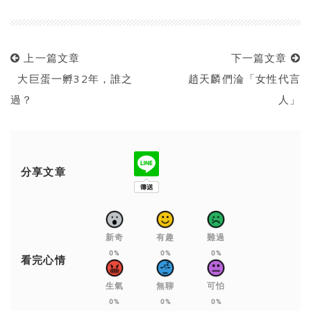
上一篇文章
下一篇文章
大巨蛋一孵32年，誰之
趙天麟們淪「女性代言
過？
人」
分享文章
新奇
有趣
難過
0%
0%
0%
看完心情
生氣
無聊
可怕
0%
0%
0%