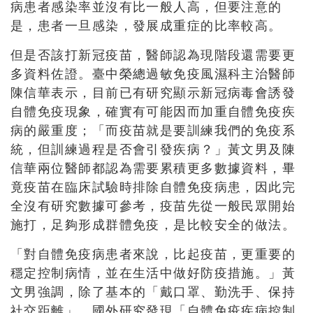
病患者感染率並沒有比一般人高，但要注意的
是，患者一旦感染，發展成重症的比率較高。
但是否該打新冠疫苗，醫師認為現階段還需要更
多資料佐證。臺中榮總過敏免疫風濕科主治醫師
陳信華表示，目前已有研究顯示新冠病毒會誘發
自體免疫現象，確實有可能因而加重自體免疫疾
病的嚴重度；「而疫苗就是要訓練我們的免疫系
統，但訓練過程是否會引發疾病？」黃文男及陳
信華兩位醫師都認為需要累積更多數據資料，畢
竟疫苗在臨床試驗時排除自體免疫病患，因此完
全沒有研究數據可參考，疫苗先從一般民眾開始
施打，足夠形成群體免疫，是比較安全的做法。
「對自體免疫病患者來說，比起疫苗，更重要的
穩定控制病情，並在生活中做好防疫措施。」黃
文男強調，除了基本的「戴口罩、勤洗手、保持
社交距離」，國外研究發現「自體免疫疾病控制