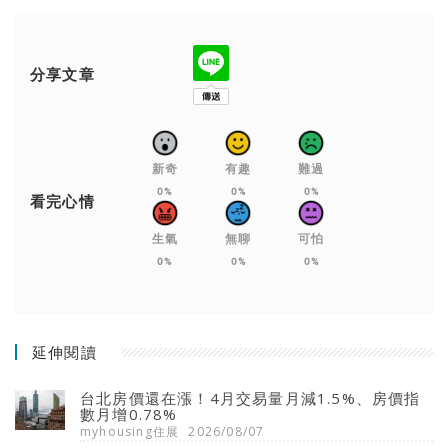
分享文章
新奇
有趣
難過
0%
0%
0%
看完心情
生氣
無聊
可怕
0%
0%
0%
延伸閱讀
台北房價還在漲！4月交易量月減1.5%、房價指
數月增0.78%
myhousing住展
2026/08/07