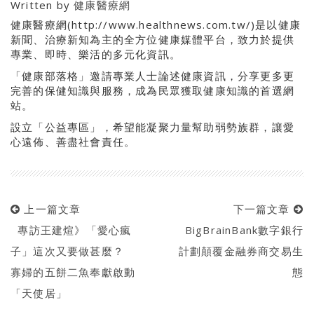
Written by
健康醫療網
健康醫療網(http://www.healthnews.com.tw/)是以健康
新聞、治療新知為主的全方位健康媒體平台，致力於提供
專業、即時、樂活的多元化資訊。
「健康部落格」邀請專業人士論述健康資訊，分享更多更
完善的保健知識與服務，成為民眾獲取健康知識的首選網
站。
設立「公益專區」，希望能凝聚力量幫助弱勢族群，讓愛
心遠佈、善盡社會責任。
上一篇文章
下一篇文章
專訪王建煊》「愛心瘋
BigBrainBank數字銀行
子」這次又要做甚麼？
計劃顛覆金融券商交易生
寡婦的五餅二魚奉獻啟動
態
「天使居」