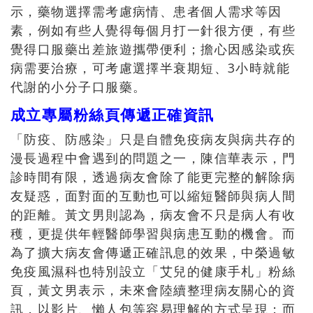
示，藥物選擇需考慮病情、患者個人需求等因
素，例如有些人覺得每個月打一針很方便，有些
覺得口服藥出差旅遊攜帶便利；擔心因感染或疾
病需要治療，可考慮選擇半衰期短、3小時就能
代謝的小分子口服藥。
成立專屬粉絲頁傳遞正確資訊
「防疫、防感染」只是自體免疫病友與病共存的
漫長過程中會遇到的問題之一，陳信華表示，門
診時間有限，透過病友會除了能更完整的解除病
友疑惑，面對面的互動也可以縮短醫師與病人間
的距離。黃文男則認為，病友會不只是病人有收
穫，更提供年輕醫師學習與病患互動的機會。而
為了擴大病友會傳遞正確訊息的效果，中榮過敏
免疫風濕科也特別設立「艾兒的健康手札」粉絲
頁，黃文男表示，未來會陸續整理病友關心的資
訊，以影片、懶人包等容易理解的方式呈現；而