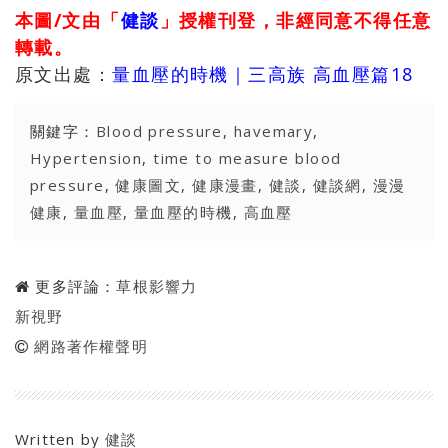
本圖/文由「
健談
」授權刊登，非經同意不得任意
轉載。
原文出處：
量血壓的時機｜三高族 高血壓篇18
關鍵字：
Blood pressure
,
havemary
,
Hypertension
,
time to measure blood
pressure
,
健康圖文
,
健康漫畫
,
健談
,
健談網
,
漫漫
健康
,
量血壓
,
量血壓的時機
,
高血壓
更多評論：
草根影響力
新視野
網路著作權聲明
Written by
健談