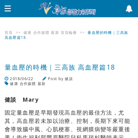
首頁
>>
健康
合作媒體
最新
首頁輪播
>>
量血壓的時機｜三高族
高血壓篇18
量血壓的時機｜三高族 高血壓篇18
2018/06/22
Post by
健談
健康
合作媒體
最新
瀏覽數
1,812
次
健談 Mary
固定量血壓是早期發現
高血壓
的最佳方法，尤
其，
高血壓
若未加以治療、控制，長期下來可能
會導致腦中風、心肌梗塞、視網膜病變等嚴重後
果！衛生福利部豐原醫院兒科馬瑞杉醫師表示，