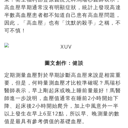
高血壓
早期通常沒有明顯症狀，統計上發現高達
半數高血壓患者都不知道自己患有
高血壓
問題，
因此，「
高血壓
」也有「沈默的殺手」之稱，不
可不慎！
圖文創作：
健談
定期測量血壓對於早期診斷
高血壓
來說是相當重
要，但是，何時量測血壓才比較準確呢？馬瑞杉
醫師表示，早上剛起床或晚上睡前量最好！馬醫
師進一步說明，血壓值通常在睡前2小時開始下
降、起床後2小時開始爬升，加上中風意外一半
以上發生在早上6至12點，所以早、晚測量的數
值是最具有參考價值的基礎血壓。