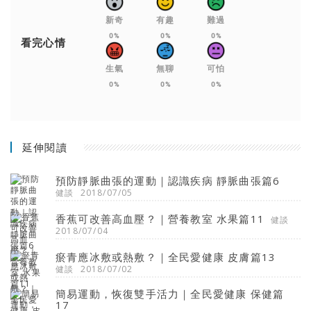
新奇
有趣
難過
0%
0%
0%
看完心情
生氣
無聊
可怕
0%
0%
0%
延伸閱讀
預防靜脈曲張的運動｜認識疾病 靜脈曲張篇6
健談
2018/07/05
香蕉可改善高血壓？｜營養教室 水果篇11
健談
2018/07/04
瘀青應冰敷或熱敷？｜全民愛健康 皮膚篇13
健談
2018/07/02
簡易運動，恢復雙手活力｜全民愛健康 保健篇
17